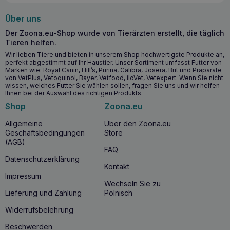
Über uns
Wichtigste Vorteile für die Gesundheit
Der Zoona.eu-Shop wurde von Tierärzten erstellt, die täglich
Leicht verdauliche Rezeptur ohne Hühnerprotein und
Tieren helfen.
glutenhaltiges Getreide
Wir lieben Tiere und bieten in unserem Shop hochwertigste Produkte an,
Geeignet für Hunde mit
perfekt abgestimmt auf Ihr Haustier. Unser Sortiment umfasst Futter von
Nahrungsmittelunverträglichkeiten und einem
Marken wie: Royal Canin, Hill’s, Purina, Calibra, Josera, Brit und Präparate
empfindlichen Verdauungssystem
von VetPlus, Vetoquinol, Bayer, Vetfood, iloVet, Vetexpert. Wenn Sie nicht
wissen, welches Futter Sie wählen sollen, fragen Sie uns und wir helfen
Unterstützt die Gesundheit von Haut und Fell bei Hunden
Ihnen bei der Auswahl des richtigen Produkts.
mit dermatologischen Problemen
Shop
Zoona.eu
Enthält keine chemischen Konservierungsstoffe, Soja,
Reis oder blähende Hülsenfrüchte
Allgemeine
Über den Zoona.eu
Geschäftsbedingungen
Store
Wann lohnt sich der Einstieg in BALTICA Adult
(AGB)
FAQ
Sensitive?
Datenschutzerklärung
Kontakt
Die Einführung von
BALTICA Adult Sensitive
in die
Impressum
Ernährung Ihres Hundes lohnt sich, wenn Sie Symptome
Wechseln Sie zu
einer
Futtermittelunverträglichkeit
wie
Durchfall
,
Lieferung und Zahlung
Polnisch
Blähungen
oder
Hautprobleme
feststellen. Das Futter ist
ideal für Hunde mittelgroßer Rassen mit empfindlichem
Widerrufsbelehrung
Verdauungssystem oder allergischen Reaktionen auf
Hühnereiweiß, Gluten und andere Zutaten, die in
Beschwerden