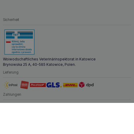
herkömmlichem Futter enthalten sind. Es eignet sich auch
für Hunde mit dermatologischen Problemen, die eine leicht
verdauliche und sichere Ernährung benötigen.
Sicherheit
Warum BALTICA Adult Sensitive kaufen?
BALTICA Adult Sensitive
ist ein einzigartiges Futter, das
sorgfältig für Hunde mit einem empfindlichen
Verdauungssystem und einer Neigung zu
Nahrungsmittelunverträglichkeiten entwickelt wurde. Der
Verzicht auf Hühnereiweiß, Soja, glutenhaltiges Getreide
Woiwodschaftliches Veterinärinspektorat in Katowice
und künstliche Zusatzstoffe macht es zur idealen Wahl für
Brynowska 25 A, 40-585 Katowice, Polen.
Hunde mit Verdauungs- und Hautproblemen. Die leicht
Lieferung
verdauliche Rezeptur sorgt für eine einfache Verdauung
und liefert gleichzeitig wichtige Nährstoffe, die für die
Gesundheit von Haut, Fell und Verdauungssystem Ihres
Hundes sorgen. Dank der sorgfältig ausgewählten Zutaten
Zahlungen
trägt BALTICA Adult Sensitive dazu bei, das Risiko von
Allergien und Unverträglichkeiten zu minimieren und das
Wohlbefinden und die Gesundheit Ihres Hundes zu
verbessern.
Zoona.eu © Alle Rechte vorbehalten.
Nach oben