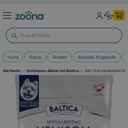
Products
search
Hund
Katze
Andere
Aktuelle Angebote
Startseite
—
Halloween-Aktion mit Baltica
—
BALTICA Hundefutter für k