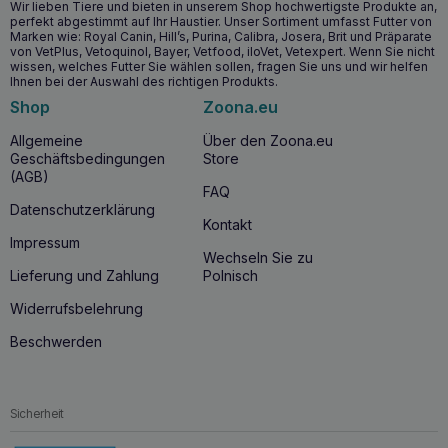
eines gesunden Körpergewichts.
Wir lieben Tiere und bieten in unserem Shop hochwertigste Produkte an,
perfekt abgestimmt auf Ihr Haustier. Unser Sortiment umfasst Futter von
Marken wie: Royal Canin, Hill’s, Purina, Calibra, Josera, Brit und Präparate
Wildfutter für Hunde kleiner Rassen S 1kg –
von VetPlus, Vetoquinol, Bayer, Vetfood, iloVet, Vetexpert. Wenn Sie nicht
wissen, welches Futter Sie wählen sollen, fragen Sie uns und wir helfen
Wann ist es zu verwenden?
Ihnen bei der Auswahl des richtigen Produkts.
Wildfutter
für kleine R
assen
S 1kg
kann
an Hunde kleiner
Shop
Zoona.eu
Rassen von klein auf gefüttert werden, insbesondere an
solche, die Anzeichen von Futtermittelunverträglichkeiten
Allgemeine
Über den Zoona.eu
zeigen oder zu Übergewicht neigen.
Geschäftsbedingungen
Store
(AGB)
FAQ
Wildhundefutter für kleine Rassen S 1kg –
Datenschutzerklärung
Informationen des Herstellers:
Kontakt
Impressum
Hypoallergene Rezeptur auf der Basis von getrocknetem
Wechseln Sie zu
Wildfleisch und leicht verdaulichem Reis. Eine Mahlzeit,
Lieferung und Zahlung
Polnisch
angereichert mit einer einzigartigen Zusammensetzung von
Kräutern und Nahrungsergänzungsmitteln mit enormen
Widerrufsbelehrung
gesundheitsfördernden Eigenschaften. Geeignet für
Beschwerden
wählerische Hunde kleiner und kleinster Rassen mit
Verdauungsproblemen oder
Nahrungsmittelunverträglichkeiten. Enthält kein Gluten, kein
Huhn und keine Hülsenfrüchte. Sorgt für ein längeres
Sicherheit
Sättigungsgefühl, geeignet für Haustiere, die zu
Fettleibigkeit neigen.