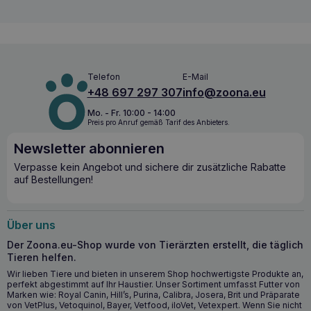
BALTICA Junior Hypoallergenic Salmon L/XL –
unterstützt die Gesundheit und Entwicklung
von den ersten Monaten an
BALTICA Junior Hypoallergenic Salmon L/XL
zeichnet
sich durch seine ausgewogene Zusammensetzung aus, die
Telefon
E-Mail
auf die besonderen Ernährungsbedürfnisse von Welpen
+48 697 297 307
info@zoona.eu
großer und riesiger Rassen zugeschnitten ist. Eine einzige
Proteinquelle aus Lachsfleisch unterstützt den
Mo. - Fr. 10:00 - 14:00
Muskelaufbau und minimiert gleichzeitig das Allergierisiko.
Preis pro Anruf gemäß Tarif des Anbieters.
Die getreide- und glutenfreie Rezeptur, die frei von
Newsletter abonnieren
künstlichen Zusatzstoffen ist, eignet sich hervorragend für
Welpen mit empfindlichem Verdauungssystem. Das Futter
Verpasse kein Angebot und sichere dir zusätzliche Rabatte
sorgt für eine harmonische Entwicklung der Knochen,
auf Bestellungen!
Gelenke und des Nervensystems dank des genau
ausgewogenen Verhältnisses von Eiweiß, Fett und
Mineralien.
Über uns
Die wichtigsten gesundheitlichen Vorteile
Der Zoona.eu-Shop wurde von Tierärzten erstellt, die täglich
Tieren helfen.
Leicht verdauliches Lachsprotein unterstützt die
Wir lieben Tiere und bieten in unserem Shop hochwertigste Produkte an,
gesunde Entwicklung von Muskeln und Gewebe.
perfekt abgestimmt auf Ihr Haustier. Unser Sortiment umfasst Futter von
Die getreide- und glutenfreie Rezeptur minimiert das
Marken wie: Royal Canin, Hill’s, Purina, Calibra, Josera, Brit und Präparate
Risiko von Nahrungsmittelallergien.
von VetPlus, Vetoquinol, Bayer, Vetfood, iloVet, Vetexpert. Wenn Sie nicht