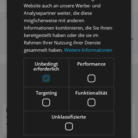
MUSTER – NICHT ZUM VERKAUF BESTIMMTES PRODUKT
Website auch an unsere Werbe- und
Analysepartner weiter, die diese
möglicherweise mit anderen
Baltica LAMB Hypo XS 50g PROBE
Häufig gestellte Fragen
Informationen kombinieren, die Sie ihnen
5905488404720
bereitgestellt haben oder die sie im
Rahmen Ihrer Nutzung ihrer Dienste
gesammelt haben.
Weitere Informationen
Unbedingt
Performance
erforderlich
Telefon
E-Mail
+48 697 297 307
info@zoona.eu
Targeting
Funktionalität
Mo. - Fr. 10:00 - 14:00
Preis pro Anruf gemäß Tarif des Anbieters.
Newsletter abonnieren
Unklassifizierte
Verpasse kein Angebot und sichere dir zusätzliche Rabatte
auf Bestellungen!