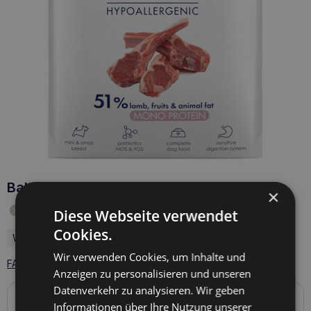
Baltica LAMB Hypo XS 50g PROBE
×
Produkt vorübergehend nicht auf Lager
Diese Webseite verwendet
Cookies.
Waage: 50 g
Wir verwenden Cookies, um Inhalte und
FAQ - 1 Fragen zum Produkt
Anzeigen zu personalisieren und unseren
Datenverkehr zu analysieren. Wir geben
Produktbeschreibung
Informationen über Ihre Nutzung unserer