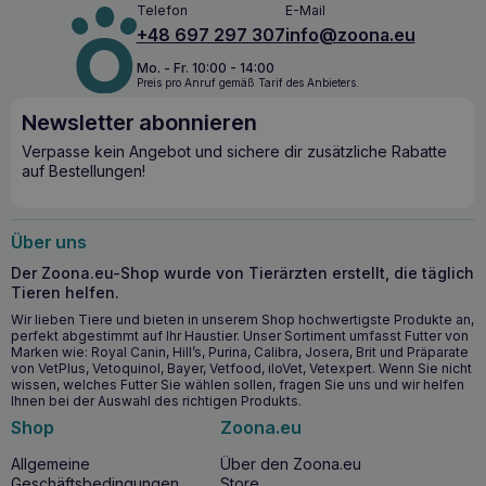
Telefon
E-Mail
Hypoallergen:
Die Zusammensetzung mit Lammfleisch
+48 697 297 307
info@zoona.eu
hilft, allergische Reaktionen zu vermeiden.
Mo. - Fr. 10:00 - 14:00
Unterstützung für das Verdauungssystem:
Der leicht
Preis pro Anruf gemäß Tarif des Anbieters.
verdauliche Reis unterstützt die richtige Verdauung.
Umfassende Ernährung:
Die perfekt ausgewogene
Newsletter abonnieren
Rezeptur liefert alle notwendigen Nährstoffe.
Verpasse kein Angebot und sichere dir zusätzliche Rabatte
Gewichtskontrolle:
Die Zutaten sorgen für ein längeres
auf Bestellungen!
Sättigungsgefühl und helfen, das Idealgewicht zu halten.
Über uns
BALTICA Futter mit Lamm und Reis für
Der Zoona.eu-Shop wurde von Tierärzten erstellt, die täglich
mittelgroße Rassen
M 12kg
enthält:
Tieren helfen.
eine hypoallergene Quelle von Lammfleisch
Wir lieben Tiere und bieten in unserem Shop hochwertigste Produkte an,
leicht verdaulichen, glutenfreien Reis
perfekt abgestimmt auf Ihr Haustier. Unser Sortiment umfasst Futter von
Marken wie: Royal Canin, Hill’s, Purina, Calibra, Josera, Brit und Präparate
ausgewähltes Gemüse und Obst von lokalen polnischen
von VetPlus, Vetoquinol, Bayer, Vetfood, iloVet, Vetexpert. Wenn Sie nicht
Lieferanten
wissen, welches Futter Sie wählen sollen, fragen Sie uns und wir helfen
Ihnen bei der Auswahl des richtigen Produkts.
Sorghum-Nutrazeutika für ein Sättigungsgefühl,
geeignet für Haustiere, die zu Fettleibigkeit neigen
Shop
Zoona.eu
Hagebutte zur Unterstützung der Immunität
Allgemeine
Über den Zoona.eu
Spirulina zur Unterstützung des Stoffwechsels und der
Geschäftsbedingungen
Store