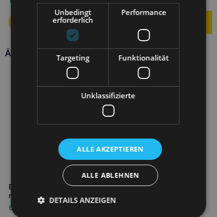
1,90
€
5,90
€
Unbedingt
Performance
erforderlich
Ähnliche Produkte
Targeting
Funktionalität
Unklassifizierte
ALLE AKZEPTIEREN
ALLE ABLEHNEN
BALTICA Wild- und Reisfutter für
mittelgroße Rassen M 12kg
DETAILS ANZEIGEN
68,40
€