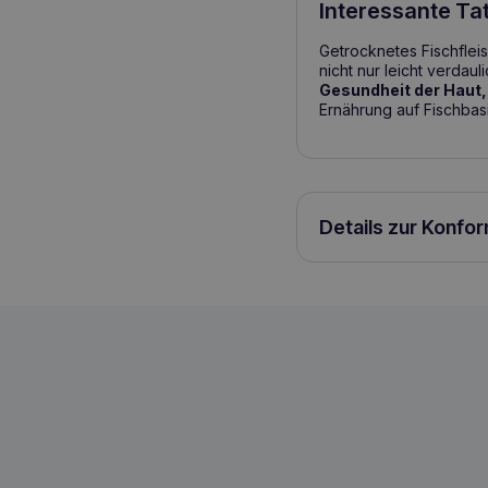
Interessante Ta
Getrocknetes Fischfleis
nicht nur leicht verda
Gesundheit der Haut,
Ernährung auf Fischbas
Details zur Konfo
BALTICA Nutraceutic Hypoallergene Fisc
5905996520929