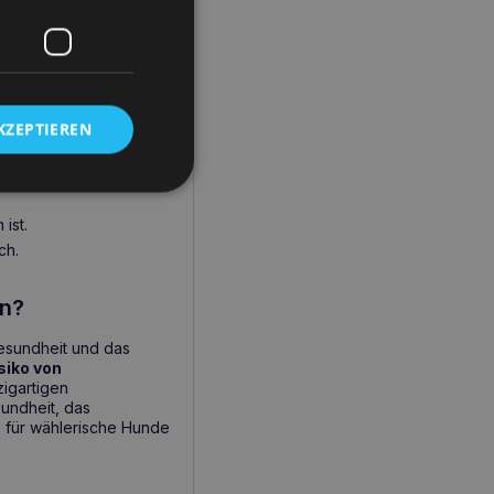
Rice M zu
KZEPTIEREN
Hund:
ist.
ch.
en?
 Gesundheit und das
siko von
zigartigen
undheit, das
 für wählerische Hunde