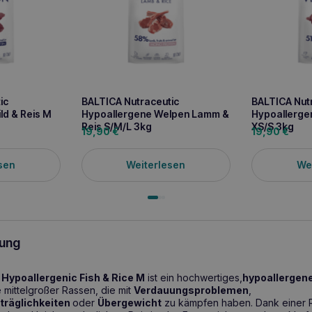
ic
BALTICA Nutraceutic
BALTICA Nut
ld & Reis M
Hypoallergene Welpen Lamm &
Hypoallergen
Reis S/M/L 3kg
XS/S 3kg
19,90
€
19,90
€
sen
Weiterlesen
We
ung
Hypoallergenic Fish & Rice M
ist ein hochwertiges,
hypoallergen
ittelgroßer Rassen, die mit
Verdauungsproblemen
,
träglichkeiten
oder
Übergewicht
zu kämpfen haben. Dank einer R