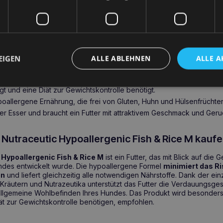
sam, BALTICA Nutraceutic Hypoallergenic Fish & 
EIGEN
ALLE ABLEHNEN
ALLE A
poallergenic Fish & Rice M ist eine ausgezeichnete Wahl, wenn Ihr 
verträglichkeiten oder Verdauungsproblemen zu kämpfen hat.
t und eine Diät zur Gewichtskontrolle benötigt.
poallergene Ernährung, die frei von Gluten, Huhn und Hülsenfrüchten 
cher Esser und braucht ein Futter mit attraktivem Geschmack und Geru
utraceutic Hypoallergenic Fish & Rice M kauf
Hypoallergenic Fish & Rice M
ist ein Futter, das mit Blick auf die
ndes entwickelt wurde. Die hypoallergene Formel
minimiert das Ri
en
und liefert gleichzeitig alle notwendigen Nährstoffe. Dank der ein
äutern und Nutrazeutika unterstützt das Futter die Verdauungsges
llgemeine Wohlbefinden Ihres Hundes. Das Produkt wird besonders
ät zur Gewichtskontrolle benötigen, empfohlen.