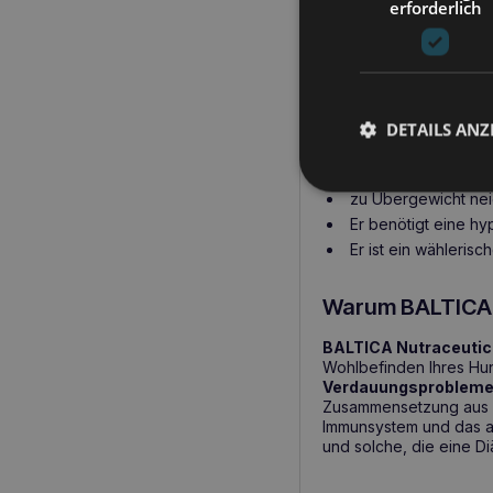
erforderlich
Körpergewichts.
Wann ist es rat
verwenden?
DETAILS ANZ
BALTICA Nutraceutic Hy
mit Futtermittelun
zu Übergewicht neig
Er benötigt eine hy
Er ist ein wähleris
Warum BALTICA N
BALTICA Nutraceutic 
Wohlbefinden Ihres Hu
Verdauungsproblem
Zusammensetzung aus Kr
Immunsystem und das a
und solche, die eine Di