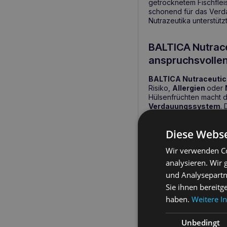
getrocknetem Fischfleis
schonend für das Verd
Nutrazeutika unterstüt
BALTICA Nutraceu
anspruchsvolle
BALTICA Nutraceutic 
Risiko,
Allergien
oder
Hülsenfrüchten macht 
Verdauungssystem
.
gesundes Körpergewich
ist
, die zu Übergewich
Diese Webse
Die wichtigsten 
Wir verwenden Co
analysieren. Wir
Hypoallergene Fo
und Analysepartn
mit Nahrungsmittelu
Sie ihnen bereitg
Frei von Gluten, 
haben.
Weitere I
Die Zusammenset
Verdauung und die 
Unbedingt
Sorgt für ein lang 