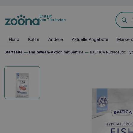
Products
Erstellt
search
von Tierärzten
Hund
Katze
Andere
Aktuelle Angebote
Marken
Startseite
—
Halloween-Aktion mit Baltica
—
BALTICA Nutraceutic Hyp