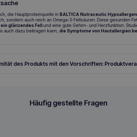
tsache
ch, die Hauptproteinquelle in
BALTICA Nutraceutic Hypoallergeni
ulich, sondern auch reich an Omega-3-Fettsäuren. Diese gesunden Fet
 ein glänzendes Fell
und eine gute Gehirn- und Herzfunktion. Studi
is auch dazu beitragen kann,
die Symptome von Hautallergien bei
rmität des Produkts mit den Vorschriften: Produktver
h & Reis M Light 3kg
Häufig gestellte Fragen