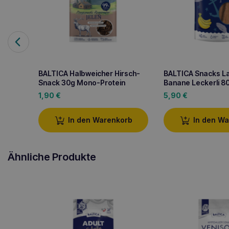
BALTICA Halbweicher Hirsch-
BALTICA Snacks L
Snack 30g Mono-Protein
Banane Leckerli 8
1,90
€
5,90
€
In den Warenkorb
In den W
Ähnliche Produkte