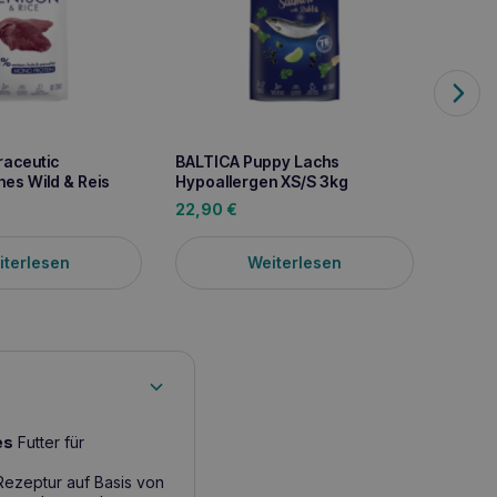
raceutic
BALTICA Puppy Lachs
BALTIC
es Wild & Reis
Hypoallergen XS/S 3kg
Hypoal
Light 
22,90
€
18,90
iterlesen
Weiterlesen
es
Futter für
ezeptur auf Basis von