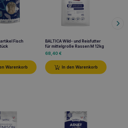
rtikel Fisch
BALTICA Wild- und Reisfutter
BALTIC
Stück
für mittelgroße Rassen M 12kg
für mi
68,40
€
68,4
den Warenkorb
In den Warenkorb