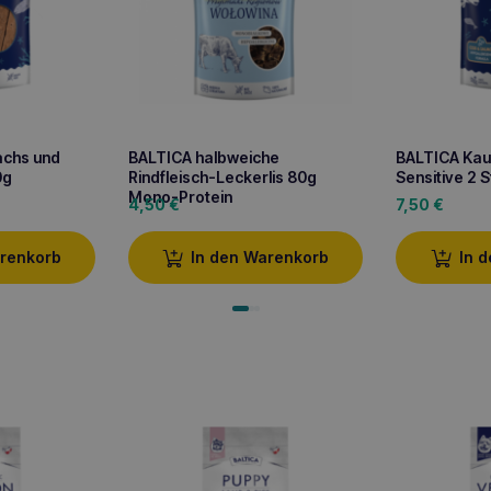
achs und
BALTICA halbweiche
BALTICA Kaua
0g
Rindfleisch-Leckerlis 80g
Sensitive 2 
Mono-Protein
4,50
€
7,50
€
arenkorb
In den Warenkorb
In 