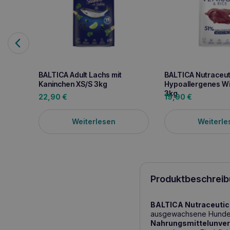
BALTICA Adult Lachs mit
BALTICA Nutraceut
Kaninchen XS/S 3kg
Hypoallergenes Wi
3kg
22,90
€
19,90
€
Weiterlesen
Weiterle
Produktbeschreib
BALTICA Nutraceutic 
ausgewachsene Hunde m
Nahrungsmittelunver