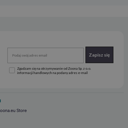
Zapisz się
Zgadzam się na otrzymywanie od Zoona Sp. z o.o.
informacji handlowych na podany adres e-mail
u
oona.eu Store