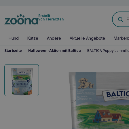
Products
Erstellt
search
von Tierärzten
Hund
Katze
Andere
Aktuelle Angebote
Marken
Startseite
—
Halloween-Aktion mit Baltica
—
BALTICA Puppy Lammflei