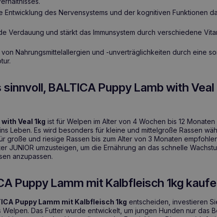
erhältnisses.
e Entwicklung des Nervensystems und der kognitiven Funktionen 
de Verdauung und stärkt das Immunsystem durch verschiedene Vita
o von Nahrungsmittelallergien und -unverträglichkeiten durch eine s
tur.
s sinnvoll, BALTICA Puppy Lamb with Veal 
with Veal 1kg
ist für Welpen im Alter von 4 Wochen bis 12 Monaten
 ins Leben. Es wird besonders für kleine und mittelgroße Rassen wä
r große und riesige Rassen bis zum Alter von 3 Monaten empfohlen
ter JUNIOR umzusteigen, um die Ernährung an das schnelle Wachstu
ssen anzupassen.
A Puppy Lamm mit Kalbfleisch 1kg kauf
ICA Puppy Lamm mit Kalbfleisch 1kg
entscheiden, investieren Si
 Welpen. Das Futter wurde entwickelt, um jungen Hunden nur das 