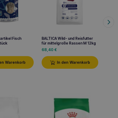
rtikel Fisch
BALTICA Wild- und Reisfutter
BALTIC
Stück
für mittelgroße Rassen M 12kg
für mi
68,40
€
68,4
den Warenkorb
In den Warenkorb