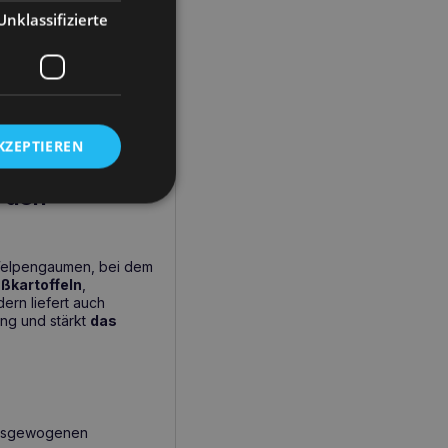
Unklassifizierte
mittel
, das sorgfältig
en Lebenswochen
 Nährstoffen zur
Schlüssel zur
mega-6-Säuren
ognitiven Funktionen
KZEPTIEREN
e den
r Welpengaumen, bei dem
ßkartoffeln
,
ern liefert auch
ung und stärkt
das
 ausgewogenen