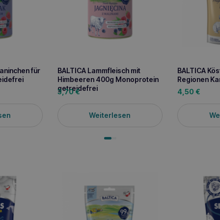
aninchen für
BALTICA Lammfleisch mit
BALTICA Köst
idefrei
Himbeeren 400g Monoprotein
Regionen Ka
getreidefrei
3,70
€
4,50
€
sen
Weiterlesen
We