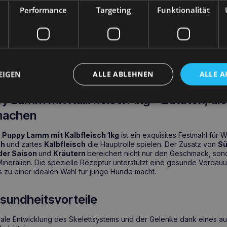
Performance
Targeting
Funktionalität
with Veal 1kg
ist ein getreidefreies
Super-Premium-Alleinfutter
ürfnisse von Welpen aller Rassen abgestimmt wurde.
Von den erst
s zum 12. Lebensmonat
bietet das Futter einen optimalen Gehalt an
esunden
Entwicklung der Gelenke und starker Knochen
, was der 
ldungen ist. Angereichert mit einem Komplex aus
Omega-3- und O
ktiv die
Entwicklung des Nervensystems, des Lernens und der k
EIGEN
ALLE ABLEHNEN
ALLE A
 Lamm mit Kalbfleisch 1kg – Zutaten, di
machen
Puppy Lamm mit Kalbfleisch 1kg
ist ein exquisites Festmahl fü
ch
und zartes
Kalbfleisch
die Hauptrolle spielen. Der Zusatz von
Sü
der Saison
und
Kräutern
bereichert nicht nur den Geschmack, sond
Mineralien. Die spezielle Rezeptur unterstützt eine gesunde Verdau
s zu einer idealen Wahl für junge Hunde macht.
sundheitsvorteile
imale Entwicklung des Skelettsystems und der Gelenke dank eines