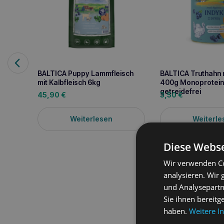
BALTICA Puppy Lammfleisch
BALTICA Truthahn m
mit Kalbfleisch 6kg
400g Monoprotein
getreidefrei
45,90
€
3,50
€
Weiterlesen
Weiterle
Diese Webse
Wir verwenden Co
analysieren. Wir
und Analysepartn
Sie ihnen bereitg
haben.
Weitere I
Produktbeschreib