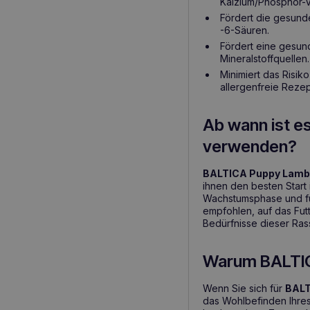
Kalzium/Phosphor-V
Fördert die gesund
-6-Säuren.
Fördert eine gesun
Mineralstoffquellen.
Minimiert das Risik
allergenfreie Rezep
Ab wann ist e
verwenden?
BALTICA Puppy Lamb 
ihnen den besten Start
Wachstumsphase und fü
empfohlen, auf das Fut
Bedürfnisse dieser Ra
Warum BALTIC
Wenn Sie sich für
BALT
das Wohlbefinden Ihres