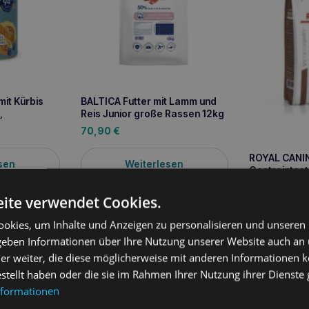
it Kürbis
BALTICA Futter mit Lamm und
,
Reis Junior große Rassen 12kg
70,90
€
ROYAL CANI
sen
Weiterlesen
Gastrointest
20,70
€
ite verwendet Cookies.
We
okies, um Inhalte und Anzeigen zu personalisieren und unseren
 geben Informationen über Ihre Nutzung unserer Website auch an
er weiter, die diese möglicherweise mit anderen Informationen k
estellt haben oder die sie im Rahmen Ihrer Nutzung ihrer Dienst
nformationen
ung