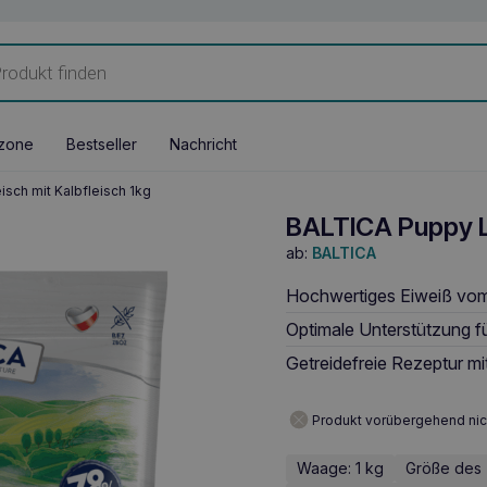
zone
Bestseller
Nachricht
sch mit Kalbfleisch 1kg
BALTICA Puppy L
ab:
BALTICA
Hochwertiges Eiweiß vo
Optimale Unterstützung f
Getreidefreie Rezeptur mit
Produkt vorübergehend nic
Waage: 1 kg
Größe des 