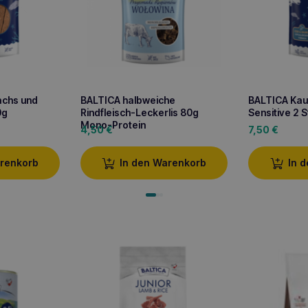
achs und
BALTICA halbweiche
BALTICA Kaua
0g
Rindfleisch-Leckerlis 80g
Sensitive 2 
Mono-Protein
4,50
€
7,50
€
arenkorb
In den Warenkorb
In 