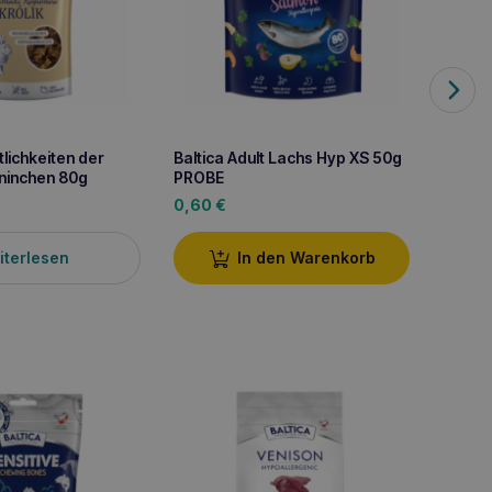
lichkeiten der
Baltica Adult Lachs Hyp XS 50g
Flexad
ninchen 80g
PROBE
Bissen
0,60
€
2,70
iterlesen
In den Warenkorb