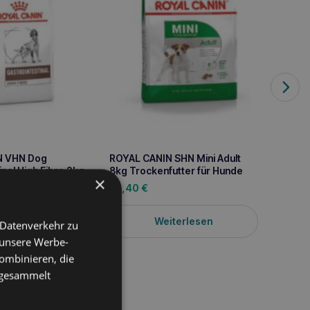
BALTIC
Kalbfl
8,90
N VHN Dog
ROYAL CANIN SHN Mini Adult
inal High Fibre 2kg
8kg Trockenfutter für Hunde
×
53,40
€
iterlesen
Weiterlesen
 Datenverkehr zu
 unsere Werbe-
ombinieren, die
e gesammelt