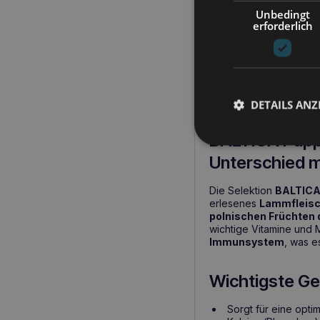
Unbedingt
BALTICA Puppy Lamb 
erforderlich
auf die Ernährungsbed
über die 4. Woche bi
Unterstützung einer g
Vorbeugung von Missbi
unterstützt das Futter a
von Welpen.
DETAILS ANZ
BALTICA Puppy
Unterschied 
Die Selektion
BALTICA 
erlesenes
Lammfleis
polnischen Früchten 
wichtige Vitamine und 
Immunsystem
, was e
Wichtigste Ge
Sorgt für eine opt