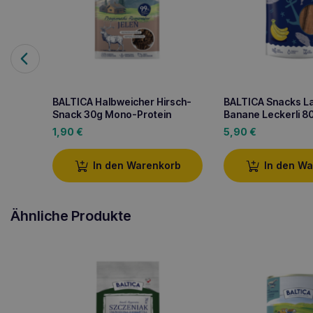
BALTICA Halbweicher Hirsch-
BALTICA Snacks L
Snack 30g Mono-Protein
Banane Leckerli 8
1,90
€
5,90
€
In den Warenkorb
In den W
Ähnliche Produkte