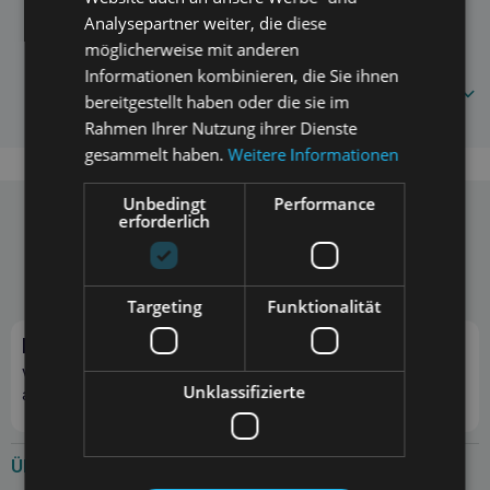
Analysepartner weiter, die diese
BALTICA Schale
Häufig gestellte Fragen
möglicherweise mit anderen
Informationen kombinieren, die Sie ihnen
8809110286239
bereitgestellt haben oder die sie im
Rahmen Ihrer Nutzung ihrer Dienste
gesammelt haben.
Weitere Informationen
Unbedingt
Performance
erforderlich
Telefon
E-Mail
+48 697 297 307
info@zoona.eu
Mo. - Fr. 10:00 - 14:00
Targeting
Funktionalität
Preis pro Anruf gemäß Tarif des Anbieters.
Newsletter abonnieren
Verpasse kein Angebot und sichere dir zusätzliche Rabatte
Unklassifizierte
auf Bestellungen!
Über uns