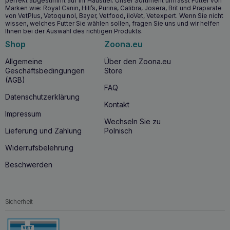
perfekt abgestimmt auf Ihr Haustier. Unser Sortiment umfasst Futter von
Angereichert mit Vitamin C zur Stärkung des
Marken wie: Royal Canin, Hill’s, Purina, Calibra, Josera, Brit und Präparate
Immunsystems Ihres Hundes
von VetPlus, Vetoquinol, Bayer, Vetfood, iloVet, Vetexpert. Wenn Sie nicht
wissen, welches Futter Sie wählen sollen, fragen Sie uns und wir helfen
Tropische Ananas und polnische Früchte der Saison
Ihnen bei der Auswahl des richtigen Produkts.
unterstützen die Gesundheit und liefern Antioxidantien
Shop
Zoona.eu
Frei von Getreide, künstlichen Farb-, Konservierungs-
und Aromastoffen – ideal für Hunde mit empfindlichem
Allgemeine
Über den Zoona.eu
Verdauungssystem
Geschäftsbedingungen
Store
(AGB)
FAQ
Ab wann sollten Sie BALTICA SUMMER Snacks
Datenschutzerklärung
verwenden?
Kontakt
Impressum
Es lohnt sich,
BALTICA SUMMER Snacks
während der
Wechseln Sie zu
Sommermonate in den Speiseplan Ihres Hundes
Lieferung und Zahlung
Polnisch
aufzunehmen, insbesondere wenn Sie auf der Suche nach
gesunden, leicht verdaulichen und schmackhaften
Widerrufsbelehrung
Trainingsleckerlis sind. Sie sind die ideale Wahl für Hunde,
die natürliche Proteinquellen und eine zusätzliche
Beschwerden
Unterstützung des Immunsystems benötigen. Diese
Leckerbissen eignen sich perfekt für
Sommerspaziergänge, Training und Spiel, sind für Hunde
jeden Alters geeignet und dank ihrer hypoallergenen
Sicherheit
Formel auch für Haustiere mit
empfindlichem
Verdauungstrakt
sicher
.