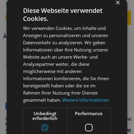
×
1,90
€
5,90
€
Diese Webseite verwendet
Cookies.
Wir verwenden Cookies, um Inhalte und
Anzeigen zu personalisieren und unseren
Ähnliche Produkte
Datenverkehr zu analysieren. Wir geben
Informationen über Ihre Nutzung unserer
Website auch an unsere Werbe- und
Analysepartner weiter, die diese
möglicherweise mit anderen
Informationen kombinieren, die Sie ihnen
bereitgestellt haben oder die sie im
Rahmen Ihrer Nutzung ihrer Dienste
gesammelt haben.
Weitere Informationen
NEUHEIT
NEUHEIT
Unbedingt
Performance
erforderlich
Ollo Umami Lamm- und
Ollo Umami Lamm und Rind
Rindfleisch mit Frühlingsgemüse
400g für Hunde mit
400g Limited Edition
empfindlichem Verdauungst
3,50
€
3,50
€