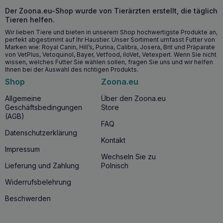
Sie unterstützen die Immunität:
Dank des
Der Zoona.eu-Shop wurde von Tierärzten erstellt, die täglich
Astaxanthins helfen die Leckerlis, die natürlichen
Tieren helfen.
Abwehrkräfte des Körpers zu stärken.
Wir lieben Tiere und bieten in unserem Shop hochwertigste Produkte an,
Verbesserung der kognitiven Funktion:
Der Gehalt an
perfekt abgestimmt auf Ihr Haustier. Unser Sortiment umfasst Futter von
Omega-3-Fettsäuren fördert die Gesundheit von Gehirn
Marken wie: Royal Canin, Hill’s, Purina, Calibra, Josera, Brit und Präparate
und Nervensystem.
von VetPlus, Vetoquinol, Bayer, Vetfood, iloVet, Vetexpert. Wenn Sie nicht
Beschleunigen die Regeneration:
Sie sind ideal nach
wissen, welches Futter Sie wählen sollen, fragen Sie uns und wir helfen
Ihnen bei der Auswahl des richtigen Produkts.
intensiven Trainingseinheiten und fördern eine schnelle
Erholung.
Shop
Zoona.eu
Mundhygiene:
Die knusprige Textur hilft, Zähne und
Allgemeine
Über den Zoona.eu
Zahnfleisch sauber zu halten.
Geschäftsbedingungen
Store
(AGB)
FAQ
Datenschutzerklärung
Kontakt
Impressum
Wechseln Sie zu
Lieferung und Zahlung
Polnisch
Widerrufsbelehrung
Beschwerden