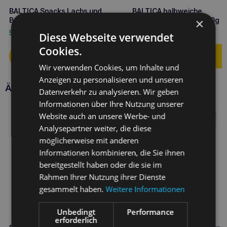
BALTICA Snacks Lachs und
BALTICA halbweiche
×
Banane Leckerli 80g
Rindfleisch-Leckerlis 80g
Mono-Protein
5,90
€
4,50
€
Diese Webseite verwendet
Cookies.
Wir verwenden Cookies, um Inhalte und
Anzeigen zu personalisieren und unseren
Ähnliche Produkte
Datenverkehr zu analysieren. Wir geben
Informationen über Ihre Nutzung unserer
Website auch an unsere Werbe- und
Analysepartner weiter, die diese
möglicherweise mit anderen
Informationen kombinieren, die Sie ihnen
bereitgestellt haben oder die sie im
Rahmen Ihrer Nutzung ihrer Dienste
gesammelt haben.
Weitere Informationen
Unbedingt
Performance
erforderlich