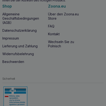
Ihnen bei der Auswahl des richtigen Produkts.
enthalten viele Mineralstoffe wie Kalium, Zink, Eisen, Silizium
Shop
Zoona.eu
sowie die Vitamine: A, C und E.
Leckerlis, die mit Blick auf das Training entwickelt
Allgemeine
Über den Zoona.eu
wurden:
Geschäftsbedingungen
Store
(AGB)
– ideal geformt für die einmalige Verabreichung
FAQ
– fetten nicht an den Händen, hinterlassen keine Flecken in
Datenschutzerklärung
den Taschen
Kontakt
– bröckeln nicht, bleiben aber knusprig
Impressum
– attraktiver Duft für zusätzliche Motivation beim Training!
Wechseln Sie zu
Lieferung und Zahlung
Polnisch
Widerrufsbelehrung
Beschwerden
Sicherheit