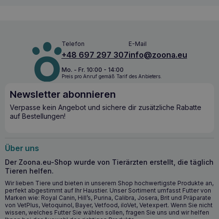
BALTICA Trainingssnacks Shrimps mit Apfel 100g
ist
die ideale Kombination für einen aktiven Hund.
BALTICA Trainingssnacks Shrimps mit Apfel
Telefon
E-Mail
100g – Wann verwenden Sie es?
+48 697 297 307
info@zoona.eu
BALTICA Trainingssnacks Shrimps mit Apfel 100g
sind
Mo. - Fr. 10:00 - 14:00
ideal
für Hunde jeden Alters
und
in jeder
Preis pro Anruf gemäß Tarif des Anbieters.
Trainingsphase.
Ihre natürliche Zusammensetzung und ihr
Geschmack ermutigen Ihren Hund, neue Tricks zu lernen
Newsletter abonnieren
und bieten eine gesunde Belohnung für Gehorsam.
Verpasse kein Angebot und sichere dir zusätzliche Rabatte
auf Bestellungen!
BALTICA Trainingssnacks Krabben mit
Apfel 100g – Beschreibung des
Herstellers
Über uns
Der Zoona.eu-Shop wurde von Tierärzten erstellt, die täglich
100% natürliche Trainingssnacks, die eine äußerst
Tieren helfen.
schmackhafte Kombination aus Shrimps und Äpfeln
darstellen. Das in den Shrimps enthaltene hochwertige,
Wir lieben Tiere und bieten in unserem Shop hochwertigste Produkte an,
leicht verdauliche Protein zeichnet sich durch eine hohe
perfekt abgestimmt auf Ihr Haustier. Unser Sortiment umfasst Futter von
Marken wie: Royal Canin, Hill’s, Purina, Calibra, Josera, Brit und Präparate
Verdaulichkeit und eine günstige
von VetPlus, Vetoquinol, Bayer, Vetfood, iloVet, Vetexpert. Wenn Sie nicht
Aminosäurezusammensetzung aus. Äpfel unterstützen die
wissen, welches Futter Sie wählen sollen, fragen Sie uns und wir helfen
Verdauung und erleichtern die Arbeit des Darms. Sie