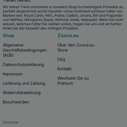
Tieren helfen.
Unterstützung eines gesunden Wachstums:
Lamm-
Wir lieben Tiere und bieten in unserem Shop hochwertigste Produkte an,
und Kalbfleisch liefern hochwertiges Eiweiß, das für eine
perfekt abgestimmt auf Ihr Haustier. Unser Sortiment umfasst Futter von
gesunde Entwicklung unerlässlich ist.
Marken wie: Royal Canin, Hill’s, Purina, Calibra, Josera, Brit und Präparate
von VetPlus, Vetoquinol, Bayer, Vetfood, iloVet, Vetexpert. Wenn Sie nicht
Unterstützung der Verdauungsprozesse:
Petersilie
wissen, welches Futter Sie wählen sollen, fragen Sie uns und wir helfen
reguliert die Verdauung und unterstützt die Gesundheit
Ihnen bei der Auswahl des richtigen Produkts.
der Verdauung.
Shop
Zoona.eu
Energieversorgung:
Die Süßkartoffel liefert leicht
verdauliche Kohlenhydrate, die eine aktive Entwicklung
Allgemeine
Über den Zoona.eu
unterstützen.
Geschäftsbedingungen
Store
(AGB)
Stärkung des Immunsystems:
Blaubeeren, reich an
FAQ
Antioxidantien und wertvollen Nährstoffen, unterstützen
Datenschutzerklärung
das Immunsystem.
Kontakt
Impressum
Wechseln Sie zu
Ab wann ist es sinnvoll, BALTICA Puppy
Lieferung und Zahlung
Polnisch
Nassfutter Lamm mit Kalbfleisch 400g zu
verwenden?
Widerrufsbelehrung
Es wird empfohlen,
BALTICA Puppy Nass
futter
Lamm
Beschwerden
mit Kalbfleisch 400
g bereits ab den ersten
Lebenswochen zu füttern, um Welpen den besten Start ins
Leben zu ermöglichen. Dies ist besonders wichtig für
Welpen aller Rassen, die eine ausgewogene Ernährung
Sicherheit
benötigen, um ihre schnelle Entwicklung und Gesundheit zu