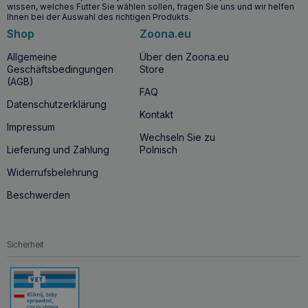
Nahrungsmittelunverträglichkeiten ausgeschlossen
wissen, welches Futter Sie wählen sollen, fragen Sie uns und wir helfen
werden.
Ihnen bei der Auswahl des richtigen Produkts.
Shop
Zoona.eu
BALTICA Hirsch mit Cranberry 12x400g – ab
Allgemeine
Über den Zoona.eu
wann lohnt es sich?
Geschäftsbedingungen
Store
(AGB)
Das Futter ist für erwachsene Hunde aller Rassen geeignet.
FAQ
Besonders empfehlenswert für Hunde, die zu
Datenschutzerklärung
Futtermittelallergien oder -unverträglichkeiten neigen,
Kontakt
sowie für Hunde, die ein hochwertiges und schmackhaftes
Impressum
Futter schätzen.
Wechseln Sie zu
Lieferung und Zahlung
Polnisch
Widerrufsbelehrung
Beschwerden
Sicherheit