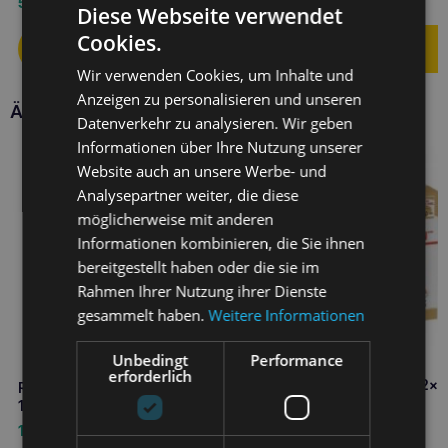
5,90
€
4,50
€
Diese Webseite verwendet
Cookies.
Wir verwenden Cookies, um Inhalte und
Anzeigen zu personalisieren und unseren
Ähnliche Produkte
Datenverkehr zu analysieren. Wir geben
Informationen über Ihre Nutzung unserer
Website auch an unsere Werbe- und
Analysepartner weiter, die diese
möglicherweise mit anderen
Informationen kombinieren, die Sie ihnen
bereitgestellt haben oder die sie im
Rahmen Ihrer Nutzung ihrer Dienste
gesammelt haben.
Weitere Informationen
Unbedingt
Performance
erforderlich
ROYAL CANIN Shih Tzu 12x
ROYAL CANIN Urinary Care Dog
Nassfutter für Hunde
12x 85g Nassfutter für Hunde
13,20
€
14,40
€