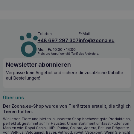
BALTICA Wildfleisch mit Cranberries
12x400g – Ideale Quelle für Proteine und
wichtige Nährstoffe
Dieses einzigartige Futter ist nicht nur eine schmackhafte
Mahlzeit, sondern auch eine Quelle von Proteinen und
Telefon
E-Mail
wichtigen Nährstoffen, die die richtige Entwicklung und
Gesundheit eines jeden Hundes unterstützen. Mit
+48 697 297 307
info@zoona.eu
Wildfleisch und Cranberries liefert das Futter auch
Mo. - Fr. 10:00 - 14:00
Antioxidantien und Vitamine für eine gesunde Haut und ein
Preis pro Anruf gemäß Tarif des Anbieters.
glänzendes Fell.
Newsletter abonnieren
BALTICA Hirschfleisch mit Preiselbeeren
Verpasse kein Angebot und sichere dir zusätzliche Rabatte
12x400g – Die wichtigsten gesundheitlichen
auf Bestellungen!
Vorteile
Bietet eine Mono-Protein-Nahrungsquelle, die das Risiko
Über uns
von Allergien minimiert.
Enthält Antioxidantien aus Cranberries, die das
Der Zoona.eu-Shop wurde von Tierärzten erstellt, die täglich
Immunsystem unterstützen.
Tieren helfen.
Fördert eine gesunde Haut und ein glänzendes Fell mit
Wir lieben Tiere und bieten in unserem Shop hochwertigste Produkte an,
einer gesunden Quelle von Proteinen und Vitaminen.
perfekt abgestimmt auf Ihr Haustier. Unser Sortiment umfasst Futter von
Marken wie: Royal Canin, Hill’s, Purina, Calibra, Josera, Brit und Präparate
Enthält kein Getreide, wodurch mögliche Ursachen für
von VetPlus, Vetoquinol, Bayer, Vetfood, iloVet, Vetexpert. Wenn Sie nicht