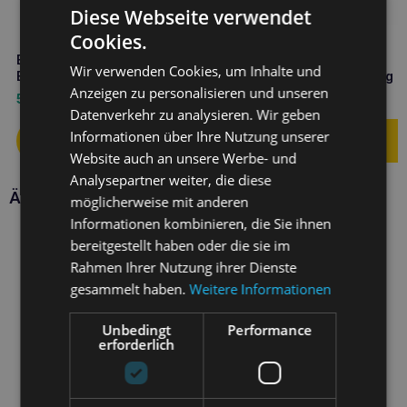
Diese Webseite verwendet
Cookies.
BALTICA Snacks Lachs und
BALTICA halbweiche
Wir verwenden Cookies, um Inhalte und
Banane Leckerli 80g
Rindfleisch-Leckerlis 80g
Anzeigen zu personalisieren und unseren
Mono-Protein
5,90
€
4,50
€
Datenverkehr zu analysieren. Wir geben
Informationen über Ihre Nutzung unserer
Website auch an unsere Werbe- und
Analysepartner weiter, die diese
Ähnliche Produkte
möglicherweise mit anderen
Informationen kombinieren, die Sie ihnen
bereitgestellt haben oder die sie im
Rahmen Ihrer Nutzung ihrer Dienste
gesammelt haben.
Weitere Informationen
Unbedingt
Performance
erforderlich