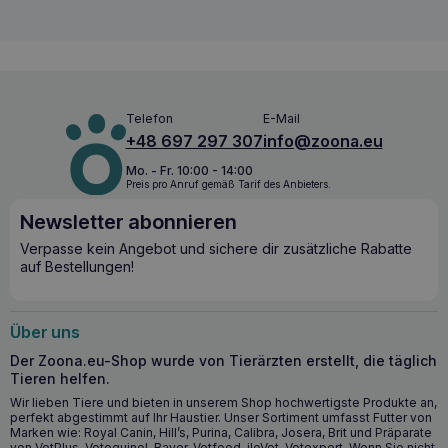
BALTICA Ziege mit Kaninchen 400g – ideale
Unterstützung für junge Hunde
BALTICA Ziegenfleisch mit Kaninchen 400g
Nassfutter
zeichnet sich durch seine schonende Zusammensetzung
Telefon
E-Mail
und sorgfältig ausgewählte Zutaten aus. Ziege liefert leicht
+48 697 297 307
info@zoona.eu
verdauliche Proteine zur Unterstützung der
Gewebeentwicklung, während Kaninchen eine vitamin- und
Mo. - Fr. 10:00 - 14:00
mineralstoffreiche, fettarme Fleischquelle darstellt. Der
Preis pro Anruf gemäß Tarif des Anbieters.
Zusatz von Kürbis fördert die Verdauung, während Fenchel
die Gesundheit der Verdauung unterstützt und
Newsletter abonnieren
Blähungen vorbeugt
. Dies ist eine ausgezeichnete Wahl
Verpasse kein Angebot und sichere dir zusätzliche Rabatte
für Hunde mit
empfindlichem Magen
,
Allergien
oder
auf Bestellungen!
Nahrungsmittelunverträglichkeiten
, die eine
ausgewogene Ernährung benötigen, die ihren Bedürfnissen
entspricht.
Über uns
Die wichtigsten gesundheitlichen Vorteile
Der Zoona.eu-Shop wurde von Tierärzten erstellt, die täglich
Tieren helfen.
Der hohe Gehalt an leicht verdaulichem tierischem Eiweiß
unterstützt die Entwicklung von Muskeln und Gewebe.
Wir lieben Tiere und bieten in unserem Shop hochwertigste Produkte an,
perfekt abgestimmt auf Ihr Haustier. Unser Sortiment umfasst Futter von
Die getreidefreie Rezeptur minimiert das Risiko von
Marken wie: Royal Canin, Hill’s, Purina, Calibra, Josera, Brit und Präparate
von VetPlus, Vetoquinol, Bayer, Vetfood, iloVet, Vetexpert. Wenn Sie nicht