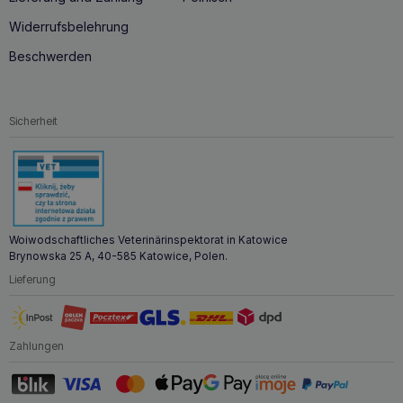
empfohlen, die tägliche Ration auf zwei Mahlzeiten
aufzuteilen. Wechseln Sie die Futterart schrittweise über
Widerrufsbelehrung
einen Zeitraum von drei Wochen. Achten Sie darauf, dass
Ihr Hund ständig Zugang zu frischem, sauberem Wasser hat.
Beschwerden
Lagerung: In der Originalverpackung an einem trockenen,
dunklen und kühlen Ort, außerhalb der Reichweite von
Kindern, aufbewahren. Nach dem Öffnen gut verschließen.
Alleinfuttermittel für ausgewachsene Hunde. Hergestellt in
Sicherheit
Polen, Mindesthaltbarkeitsdatum: das gleiche Datum wie die
Chargennummer auf der Verpackung.
Woiwodschaftliches Veterinärinspektorat in Katowice
Brynowska 25 A, 40-585 Katowice, Polen.
Lieferung
Zahlungen