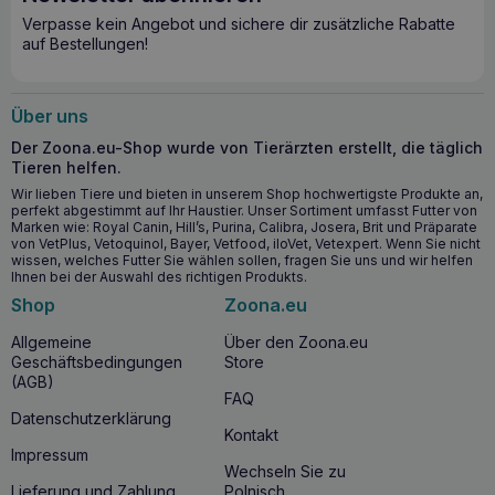
biologisch abbaubar und recycelbar sorgen für Gesundheit
Verpasse kein Angebot und sichere dir zusätzliche Rabatte
und Wohlbefinden in jeder Lebensphase Ihres Hundes.
auf Bestellungen!
Zusammensetzung: Entenfleisch 60% (getrocknetes
Entenfleisch 40%, frisches Entenfleisch 20%),
Kartoffelflocken 18%, Lachsöl 10%, Gemüse 5% (Karotten,
Über uns
Knollensellerie, Hokkaidokürbis), graue Reneta-Äpfel,
Der Zoona.eu-Shop wurde von Tierärzten erstellt, die täglich
Huminsäuren, Hanfmehl, Alpenwermut, Glucosamin,
Tieren helfen.
Chondroitin, Beta-Glucane, MOS (Mannooligosaccharide),
FOS (Fructooligosaccharide), Gerbstoffe
Wir lieben Tiere und bieten in unserem Shop hochwertigste Produkte an,
(Kastanienextrakt), Yucca Mojave.
perfekt abgestimmt auf Ihr Haustier. Unser Sortiment umfasst Futter von
Marken wie: Royal Canin, Hill’s, Purina, Calibra, Josera, Brit und Präparate
Zusatzstoffe: Nahrungsergänzungsmittel / kg: Vitamin A
von VetPlus, Vetoquinol, Bayer, Vetfood, iloVet, Vetexpert. Wenn Sie nicht
(3a672a) 11200 IU, Vitamin D3 (3a671) 1100 IU, Vitamin E
wissen, welches Futter Sie wählen sollen, fragen Sie uns und wir helfen
Ihnen bei der Auswahl des richtigen Produkts.
(3a700) 200 mg, Taurin (3a370), Kupfer 10 mg, Vitamin B1 4
mg, Vitamin B2, 8 mg, Cholinchlorid 500 mg, Niacinamid 50
Shop
Zoona.eu
mg, Calciumpantothenat 15 mg, Folsäure 1mg
Technologische Zusatzstoffe: Natürliches Antioxidans mit
Allgemeine
Über den Zoona.eu
Tocopherol und Rosmarinextrakt Analytische Bestandteile:
Geschäftsbedingungen
Store
Rohprotein: 28%, Rohfett: 16%, Rohasche: 6%, Rohfaser:
(AGB)
FAQ
6%, Feuchtigkeit: 9%, Kalzium: 1,4%, Phosphor: 1,1%
Datenschutzerklärung
Stoffwechselenergie: 362 kcal/100g Der in der Tabelle
Kontakt
angegebene Tagesbedarf ist ein Richtwert. Der
Impressum
Nährstoffbedarf kann je nach Rasse, Alter, Temperament
Wechseln Sie zu
und Aktivitätsniveau des Tieres variieren. Es wird
Lieferung und Zahlung
Polnisch