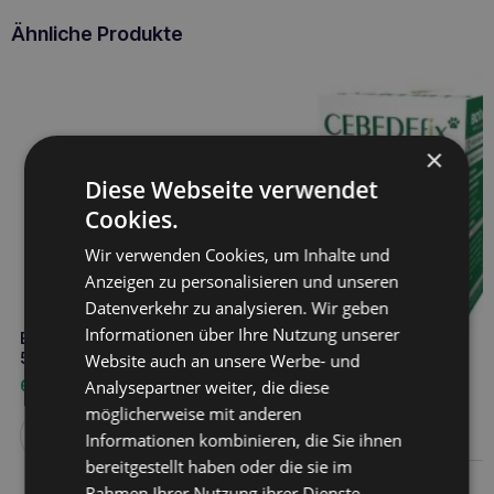
Ähnliche Produkte
×
Diese Webseite verwendet
Cookies.
Wir verwenden Cookies, um Inhalte und
Anzeigen zu personalisieren und unseren
Datenverkehr zu analysieren. Wir geben
Informationen über Ihre Nutzung unserer
BALTICA Baldrian für Katzen
50g
Website auch an unsere Werbe- und
6,90
€
Analysepartner weiter, die diese
BIOVICO cebedefix 40
Tabletten
möglicherweise mit anderen
38,70
€
Weiterlesen
Informationen kombinieren, die Sie ihnen
bereitgestellt haben oder die sie im
Weiterlesen
Rahmen Ihrer Nutzung ihrer Dienste