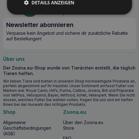
Natürliche Vitamine hauptsächlich aus der B-Gruppe * Die
DETAILS ANZEIGEN
angegebenen Werte beziehen sich auf die geprüfte
Mo. - Fr. 10:00 - 14:00
Produktionscharge. Da die Futtermischung Rohstoffe
Preis pro Anruf gemäß Tarif des Anbieters.
natürlichen Ursprungs enthält, können die Gehalte der
einzelnen Inhaltsstoffe in anderen Produktionschargen
Newsletter abonnieren
leicht schwanken. Anwendung: Tagesdosis: 1 Tablette pro 5
Verpasse kein Angebot und sichere dir zusätzliche Rabatte
kg Körpergewicht Verpackung: 75 Tabletten
auf Bestellungen!
Über uns
Der Zoona.eu-Shop wurde von Tierärzten erstellt, die täglich
Tieren helfen.
Wir lieben Tiere und bieten in unserem Shop hochwertigste Produkte an,
perfekt abgestimmt auf Ihr Haustier. Unser Sortiment umfasst Futter von
Marken wie: Royal Canin, Hill’s, Purina, Calibra, Josera, Brit und Präparate
von VetPlus, Vetoquinol, Bayer, Vetfood, iloVet, Vetexpert. Wenn Sie nicht
wissen, welches Futter Sie wählen sollen, fragen Sie uns und wir helfen
Ihnen bei der Auswahl des richtigen Produkts.
Shop
Zoona.eu
Allgemeine
Über den Zoona.eu
Geschäftsbedingungen
Store
(AGB)
FAQ