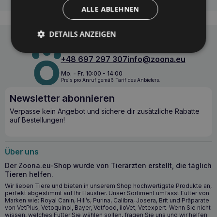
Gesundheit und Ökologie in einem
ALLE ABLEHNEN
Getrocknete Sprotten sind nicht nur ein Leckerbissen,
sondern auch eine wertvolle Ergänzung der täglichen
DETAILS ANZEIGEN
Ernährung Ihres Hundes. Das Produkt ist reich an Omega-3-
Fettsäuren, unterstützt die Funktion des Nervensystems,
Telefon
E-Mail
wirkt sich positiv auf die Gesundheit von Haut und Fell aus
+48 697 297 307
info@zoona.eu
und verbessert die Sehkraft Ihres Hundes. Die
umweltfreundliche Verpackung ist Ausdruck des
Mo. - Fr. 10:00 - 14:00
Umweltbewusstseins. Wenn Sie sich für BULT entscheiden,
Preis pro Anruf gemäß Tarif des Anbieters.
tun Sie nicht nur etwas für Ihr Tier, sondern auch für
unseren Planeten.
Newsletter abonnieren
Verpasse kein Angebot und sichere dir zusätzliche Rabatte
Die wichtigsten Vorteile für die
auf Bestellungen!
Gesundheit
Enthält Omega-3-Säuren zur Unterstützung des
Über uns
Nervensystems und zum Aufbau von Gehirngewebe.
Der Zoona.eu-Shop wurde von Tierärzten erstellt, die täglich
Wirkt sich positiv auf das Sehvermögen und den
Tieren helfen.
Zustand von Haut, Fell und Krallen aus.
Vollständig natürliche Zusammensetzung ohne künstliche
Wir lieben Tiere und bieten in unserem Shop hochwertigste Produkte an,
perfekt abgestimmt auf Ihr Haustier. Unser Sortiment umfasst Futter von
Zusatzstoffe, Konservierungsmittel oder Farbstoffe.
Marken wie: Royal Canin, Hill’s, Purina, Calibra, Josera, Brit und Präparate
Versiegelt in einer biologisch abbaubaren Verpackung
von VetPlus, Vetoquinol, Bayer, Vetfood, iloVet, Vetexpert. Wenn Sie nicht
zur Unterstützung des Umweltschutzes.
wissen, welches Futter Sie wählen sollen, fragen Sie uns und wir helfen