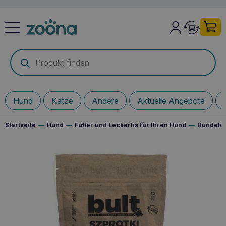
Products
search
Hund
Katze
Andere
Aktuelle Angebote
Startseite
—
Hund
—
Futter und Leckerlis für Ihren Hund
—
Hundelec