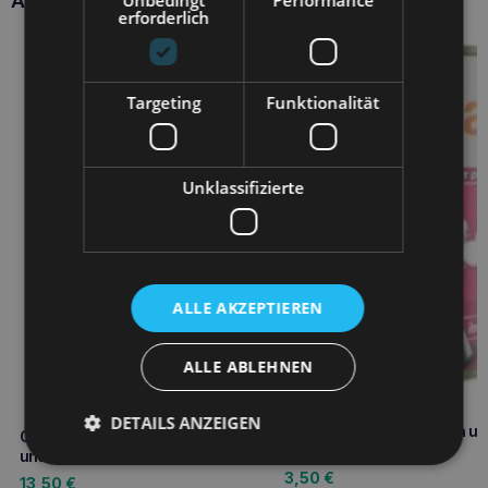
Ähnliche Produkte
Unbedingt
Performance
erforderlich
Targeting
Funktionalität
Unklassifizierte
ALLE AKZEPTIEREN
ALLE ABLEHNEN
DETAILS ANZEIGEN
CALIBRA Dog Kalbfleisch un
CALIBRA VD Hund Magen-Darm
Pute 1240g Dose
und Bauchspeicheldrüse 2kg
3,50
€
13,50
€