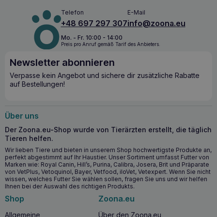
einer gesunden Darmflora. Der Leckerbissen befriedigt das
Telefon
E-Mail
natürliche Bedürfnis zu kauen und zu beißen, was sich
+48 697 297 307
info@zoona.eu
positiv auf die Mundgesundheit Ihres Hundes auswirkt. Die
handwerkliche Verarbeitung des Fleisches sorgt dafür,
Mo. - Fr. 10:00 - 14:00
dass der volle Geschmack und Nährwert erhalten bleibt, so
Preis pro Anruf gemäß Tarif des Anbieters.
dass keine künstlichen Konservierungsstoffe verwendet
werden müssen.
Newsletter abonnieren
Verpasse kein Angebot und sichere dir zusätzliche Rabatte
Wichtige gesundheitliche Vorteile
auf Bestellungen!
Unterstützt die Verdauungsprozesse und baut eine
gesunde Darmflora auf.
Über uns
Befriedigt das natürliche Kaubedürfnis und hilft, Zähne
und Zahnfleisch gesund zu erhalten.
Der Zoona.eu-Shop wurde von Tierärzten erstellt, die täglich
Hergestellt aus 100% hochwertigem Rindfleisch von
Tieren helfen.
polnischen Bauernhöfen.
Wir lieben Tiere und bieten in unserem Shop hochwertigste Produkte an,
Natürliche Zusammensetzung ohne künstliche
perfekt abgestimmt auf Ihr Haustier. Unser Sortiment umfasst Futter von
Marken wie: Royal Canin, Hill’s, Purina, Calibra, Josera, Brit und Präparate
Konservierungsstoffe dank der handwerklichen
von VetPlus, Vetoquinol, Bayer, Vetfood, iloVet, Vetexpert. Wenn Sie nicht
Verarbeitung.
wissen, welches Futter Sie wählen sollen, fragen Sie uns und wir helfen
Ihnen bei der Auswahl des richtigen Produkts.
Ab wann ist es sinnvoll, BULT Rinderpansen-
Shop
Zoona.eu
Leckerli 150g zu verwenden?
Allgemeine
Über den Zoona.eu