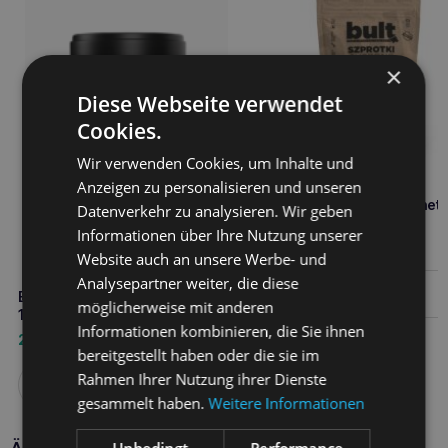
×
Diese Webseite verwendet
Cookies.
Wir verwenden Cookies, um Inhalte und
Anzeigen zu personalisieren und unseren
BULT Eco treat getrocknet
Datenverkehr zu analysieren. Wir geben
Sprotten für Hunde 60g
Informationen über Ihre Nutzung unserer
2,70
€
Website auch an unsere Werbe- und
Analysepartner weiter, die diese
Weiterlesen
BULT Rinderpansen kabanos
möglicherweise mit anderen
120g
Informationen kombinieren, die Sie ihnen
2,70
€
bereitgestellt haben oder die sie im
Rahmen Ihrer Nutzung ihrer Dienste
Weiterlesen
gesammelt haben.
Weitere Informationen