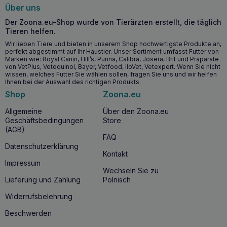
Gelenkproblemen
haben. Dieses Futter ist ideal für Hunde,
Über uns
deren empfindlicher Verdauungstrakt eine hypoallergene
Ernährung erfordert, sowie für Hunde, die eine
Der Zoona.eu-Shop wurde von Tierärzten erstellt, die täglich
Unterstützung für gesunde Gelenke benötigen.
Tieren helfen.
Wir lieben Tiere und bieten in unserem Shop hochwertigste Produkte an,
Warum sollten Sie CALIBRA Dog Life Adult
perfekt abgestimmt auf Ihr Haustier. Unser Sortiment umfasst Futter von
Marken wie: Royal Canin, Hill’s, Purina, Calibra, Josera, Brit und Präparate
Lamm für große Rassen kaufen?
von VetPlus, Vetoquinol, Bayer, Vetfood, iloVet, Vetexpert. Wenn Sie nicht
wissen, welches Futter Sie wählen sollen, fragen Sie uns und wir helfen
CALIBRA Dog Life Adult Large Breed Lamm
ist eine
Ihnen bei der Auswahl des richtigen Produkts.
ausgezeichnete Wahl für Besitzer großer Hunderassen.
Shop
Zoona.eu
Hochwertiges Lammfleisch als Hauptproteinquelle sorgt für
eine hervorragende Verdaulichkeit und Schmackhaftigkeit.
Allgemeine
Über den Zoona.eu
Zusätzliche chondroprotektive Substanzen sorgen für die
Geschäftsbedingungen
Store
Gesundheit der Gelenke, während Präbiotika und Yucca-
(AGB)
Schidigera-Extrakt eine gesunde Verdauung unterstützen.
FAQ
Datenschutzerklärung
Kontakt
Impressum
Wechseln Sie zu
Lieferung und Zahlung
Polnisch
Widerrufsbelehrung
Beschwerden