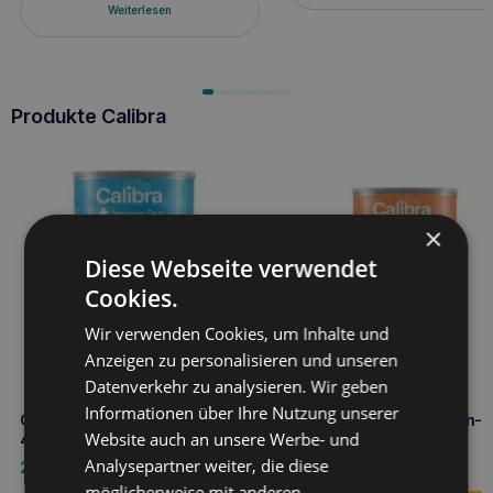
Weiterlesen
Produkte Calibra
×
Diese Webseite verwendet
Cookies.
Wir verwenden Cookies, um Inhalte und
Anzeigen zu personalisieren und unseren
Datenverkehr zu analysieren. Wir geben
Informationen über Ihre Nutzung unserer
CALIBRA VD Dog Hepatic can
CALIBRA VD Hund Magen-
Website auch an unsere Werbe- und
400g Leberunterstützung
Dose 400g
Analysepartner weiter, die diese
2,90
€
2,90
€
möglicherweise mit anderen