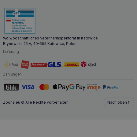
Warum sollten Sie CALIBRA Joy Cat Classic
Salmon Sticks kaufen?
CALIBRA Joy
Cat
Classic Salmon Sticks
sind eine
ausgezeichnete Wahl für jeden Katzenbesitzer, der seinem
Tier einen gesunden und schmackhaften Snack bieten
Woiwodschaftliches Veterinärinspektorat in Katowice
möchte. Diese Lachssticks sind reich an ungesättigten
Brynowska 25 A, 40-585 Katowice, Polen.
Fettsäuren, die die Gesundheit von Haut, Fell und
Lieferung
Immunsystem unterstützen. Die natürlichen Inhaltsstoffe und
die hohe Verdaulichkeit machen dieses Produkt sicher und
vorteilhaft für die Gesundheit von Katzen, auch für solche
mit einem
empfindlichen Verdauungssystem
.
CALIBRA
Zahlungen
Joy Cat Classic Lachssticks
eignen sich auch
hervorragend als Belohnung für Ihre Katze und liefern
wertvolle Nährstoffe in schmackhafter Form. Diese
Leckerbissen sind die perfekte Belohnung für Ihr Haustier
und unterstützen gleichzeitig seine Gesundheit.
Zoona.eu © Alle Rechte vorbehalten.
Nach oben