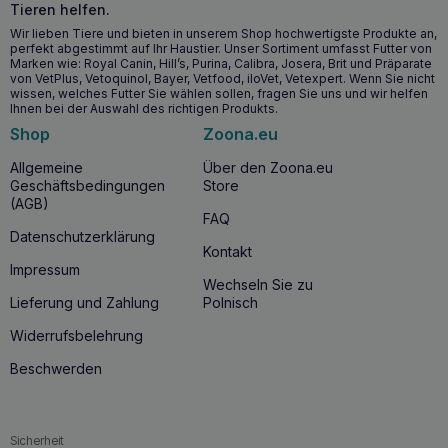
Tieren helfen.
Natürliche Zutaten für hohe Verdaulichkeit und minimales
Wir lieben Tiere und bieten in unserem Shop hochwertigste Produkte an,
Allergierisiko
perfekt abgestimmt auf Ihr Haustier. Unser Sortiment umfasst Futter von
Ausgezeichneter Geschmack, um auch die
Marken wie: Royal Canin, Hill’s, Purina, Calibra, Josera, Brit und Präparate
von VetPlus, Vetoquinol, Bayer, Vetfood, iloVet, Vetexpert. Wenn Sie nicht
anspruchsvollsten Katzen zufrieden zu stellen
wissen, welches Futter Sie wählen sollen, fragen Sie uns und wir helfen
Unterstützung des Immunsystems durch wertvolle
Ihnen bei der Auswahl des richtigen Produkts.
Nährstoffe
Shop
Zoona.eu
Ab wann sollten Sie CALIBRA Joy Cat Classic
Allgemeine
Über den Zoona.eu
Geschäftsbedingungen
Store
Lachssticks verwenden?
(AGB)
FAQ
CALIBRA Joy Cat Classic Salmon Sticks
sollten Sie in
Datenschutzerklärung
den Speiseplan Ihrer Katze aufnehmen, wenn Sie auf der
Kontakt
Suche nach einem gesunden und schmackhaften Snack
Impressum
sind, der die
Gesundheit von Haut, Fell und
Wechseln Sie zu
Immunsystem
unterstützt
.
Dieser Leckerbissen ist für
Lieferung und Zahlung
Polnisch
Katzen aller Rassen und jeden Alters geeignet. Dank seiner
hohen Verdaulichkeit und der natürlichen Inhaltsstoffe, die
Widerrufsbelehrung
das Risiko allergischer Reaktionen minimieren
, ist es
besonders für Katzen mit einem
empfindlichen
Beschwerden
Verdauungssystem
geeignet.
CALIBRA Joy Cat Classic
Lachssticks
können als Ergänzung zum täglichen Futter
gefüttert werden und bieten zusätzliche gesundheitliche
Vorteile.
Sicherheit