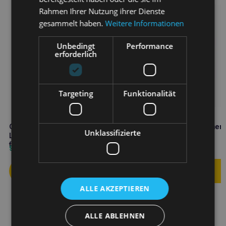
Rahmen Ihrer Nutzung ihrer Dienste
gesammelt haben.
Weitere Informationen
Unbedingt
Performance
erforderlich
Targeting
Funktionalität
CALIBRA Cat Multipack Adult
PERRO Gourmet Kaninchen 
Unklassifizierte
Life Pouch 12x85g Soßentüten
Karotten 800g
für Katzen
Monoproteinfutter für
9,50
€
6,80
€
ausgewachsene Hunde
ALLE AKZEPTIEREN
ALLE ABLEHNEN