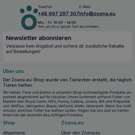
Packung: 1.240 g Geschmacksrichtung: Kalbfleisch + Huhn
Verwendungszweck: für ausgewachsene Hunde
Telefon
E-Mail
+48 697 297 307
info@zoona.eu
Mo. - Fr. 10:00 - 14:00
Preis pro Anruf gemäß Tarif des Anbieters.
Newsletter abonnieren
Verpasse kein Angebot und sichere dir zusätzliche Rabatte
auf Bestellungen!
Über uns
Der Zoona.eu-Shop wurde von Tierärzten erstellt, die täglich
Tieren helfen.
Wir lieben Tiere und bieten in unserem Shop hochwertigste Produkte an,
perfekt abgestimmt auf Ihr Haustier. Unser Sortiment umfasst Futter von
Marken wie: Royal Canin, Hill’s, Purina, Calibra, Josera, Brit und Präparate
von VetPlus, Vetoquinol, Bayer, Vetfood, iloVet, Vetexpert. Wenn Sie nicht
wissen, welches Futter Sie wählen sollen, fragen Sie uns und wir helfen
Ihnen bei der Auswahl des richtigen Produkts.
Shop
Zoona.eu
Allgemeine
Über den Zoona.eu