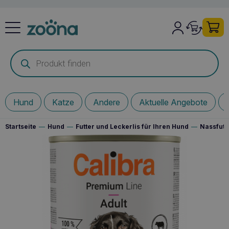
Products
search
Hund
Katze
Andere
Aktuelle Angebote
Startseite
—
Hund
—
Futter und Leckerlis für Ihren Hund
—
Nassfutt