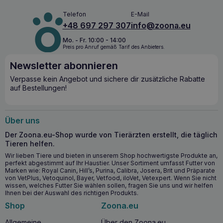
Wichtigste Gesundheitsvorteile
Telefon
E-Mail
+48 697 297 307
info@zoona.eu
Hochverdauliches Futter, das die Verdauung unterstützt
und hilft, die Malabsorption im Darm zu reduzieren.
Mo. - Fr. 10:00 - 14:00
Leicht verdaulicher Inhalt und reduzierter Fettgehalt zur
Preis pro Anruf gemäß Tarif des Anbieters.
Unterstützung von Hunden mit Pankreas- und Magen-
Newsletter abonnieren
Darm-Erkrankungen.
Hoher Gehalt an Omega-3-Fettsäuren, die die
Verpasse kein Angebot und sichere dir zusätzliche Rabatte
Gesundheit von Haut und Fell unterstützen.
auf Bestellungen!
Spezielle Hefekulturen, reich an FOS und MOS, zur
Unterstützung einer gesunden Darmflora und zur
Verbesserung der Stuhlkonsistenz.
Über uns
Der Zoona.eu-Shop wurde von Tierärzten erstellt, die täglich
Ab wann ist es sinnvoll, CALIBRA VD Dog
Tieren helfen.
Gastrointestinal 6x400g zu verwenden?
Wir lieben Tiere und bieten in unserem Shop hochwertigste Produkte an,
CALIBRA VD Dog Gastrointestinal can 6x400g
wird
perfekt abgestimmt auf Ihr Haustier. Unser Sortiment umfasst Futter von
Marken wie: Royal Canin, Hill’s, Purina, Calibra, Josera, Brit und Präparate
besonders
für Hunde
empfohlen
, die unter akuter und
von VetPlus, Vetoquinol, Bayer, Vetfood, iloVet, Vetexpert. Wenn Sie nicht
chronischer Gastroenteritis, Durchfall, Kolitis,
wissen, welches Futter Sie wählen sollen, fragen Sie uns und wir helfen
entzündlichen Darmerkrankungen (IBD), chronischer
Ihnen bei der Auswahl des richtigen Produkts.
Pankreatitis und anderen Verdauungs- und
Shop
Zoona.eu
Resorptionsstörungen leiden.
Die empfohlene
Anwendungsdauer beträgt zunächst bis zu 12 Wochen, um
Allgemeine
Über den Zoona.eu