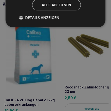
Ähnliche Produkte
ALLE ABLEHNEN
DETAILS ANZEIGEN
Recosnack Zahnstocher gr
23 cm
2,50
€
CALIBRA VD Dog Hepatic 12kg
Lebererkrankungen
Weiterlesen
61,90
€