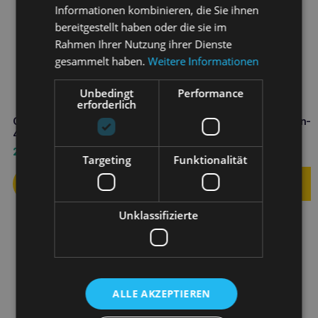
Informationen kombinieren, die Sie ihnen
bereitgestellt haben oder die sie im
Rahmen Ihrer Nutzung ihrer Dienste
gesammelt haben.
Weitere Informationen
Unbedingt
Performance
erforderlich
CALIBRA VD Dog Hepatic can
CALIBRA VD Hund Magen-
400g Leberunterstützung
Dose 400g
2,90
€
2,90
€
Targeting
Funktionalität
Unklassifizierte
ALLE AKZEPTIEREN