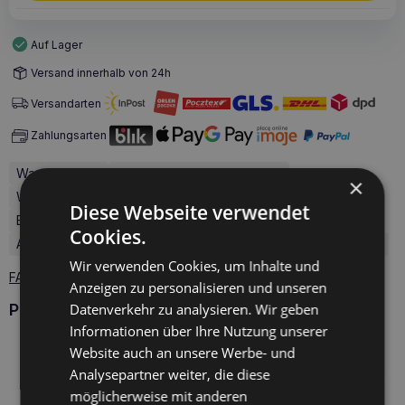
Auf Lager
Versand innerhalb von 24h
Versandarten
Zahlungsarten
Waage: 2.4 kg
Größe des Tieres: Universal
×
Wiek zwierzęcia: Erwachsene
Hunderassen: Wszystkie
Diese Webseite verwendet
Besondere Anforderungen: Empfindlich-Magen-Darm-Trakt
Cookies.
Art der Verpflegung: Nass
Gesundheitszustand: Eingeweide
Wir verwenden Cookies, um Inhalte und
FAQ - 1 Fragen zum Produkt
Anzeigen zu personalisieren und unseren
Produkte Calibra
Datenverkehr zu analysieren. Wir geben
Informationen über Ihre Nutzung unserer
Website auch an unsere Werbe- und
Analysepartner weiter, die diese
möglicherweise mit anderen