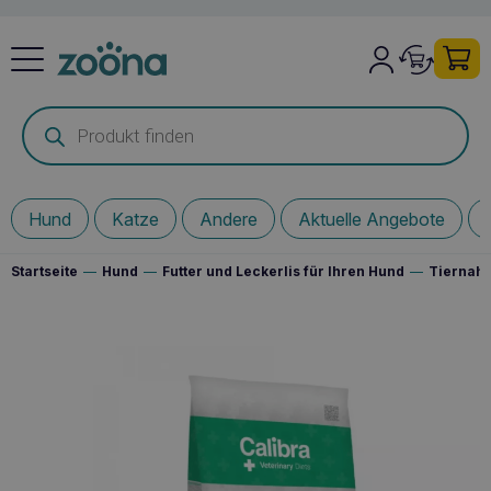
Products
search
Hund
Katze
Andere
Aktuelle Angebote
Startseite
—
Hund
—
Futter und Leckerlis für Ihren Hund
—
Tiernahr