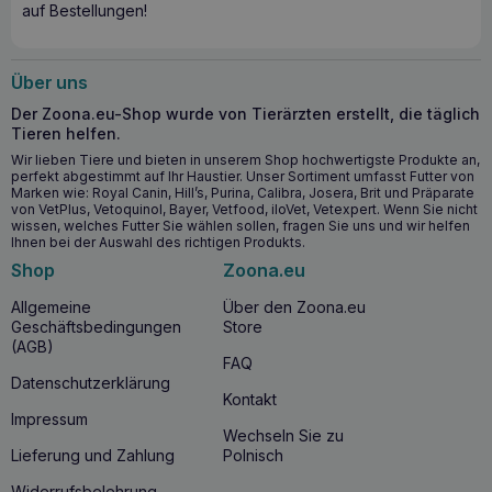
auf Bestellungen!
Lebensqualität Ihres Hundes deutlich verbessern, indem es
die Symptome von Nieren- und Herzversagen minimiert und
hilft, Bluthochdruck zu kontrollieren.
Über uns
Wichtigste gesundheitliche Vorteile
Der Zoona.eu-Shop wurde von Tierärzten erstellt, die täglich
Tieren helfen.
Unterstützt die Nierenfunktion bei chronischem und
vorübergehendem Nierenversagen
Wir lieben Tiere und bieten in unserem Shop hochwertigste Produkte an,
perfekt abgestimmt auf Ihr Haustier. Unser Sortiment umfasst Futter von
Unterstützt die Herzfunktion bei chronischer
Marken wie: Royal Canin, Hill’s, Purina, Calibra, Josera, Brit und Präparate
Herzinsuffizienz
von VetPlus, Vetoquinol, Bayer, Vetfood, iloVet, Vetexpert. Wenn Sie nicht
wissen, welches Futter Sie wählen sollen, fragen Sie uns und wir helfen
Enthält geringe Mengen an Phosphor und Natrium zur
Ihnen bei der Auswahl des richtigen Produkts.
Entlastung von Nieren und Herz
Shop
Zoona.eu
Angereichert mit Omega-3-Fettsäuren, Arginin, Taurin
und Vitaminen zur Unterstützung der allgemeinen
Allgemeine
Über den Zoona.eu
Gesundheit Ihres Hundes
Geschäftsbedingungen
Store
(AGB)
Wann ist es ratsam, CALIBRA VD Dog Renal
FAQ
Datenschutzerklärung
and Cardiac 2kg zu verabreichen?
Kontakt
Impressum
CALIBRA VD Dog Renal and Cardiac 2kg
sollte gefüttert
Wechseln Sie zu
werden, wenn bei Ihrem Hund eine chronische oder
Lieferung und Zahlung
Polnisch
vorübergehende Niereninsuffizienz, eine chronische
Herzinsuffizienz oder Bluthochdruck diagnostiziert worden
Widerrufsbelehrung