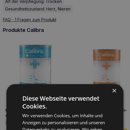
Art der Verpflegung: Trocken
Gesundheitszustand: Herz, Nieren
FAQ - 1 Fragen zum Produkt
Produkte Calibra
×
Diese Webseite verwendet
Cookies.
CALIBRA VD Dog Hepatic can
CALIBRA VD Hund Magen-
Wir verwenden Cookies, um Inhalte und
400g Leberunterstützung
Dose 400g
Anzeigen zu personalisieren und unseren
2,90
€
2,90
€
Datenverkehr zu analysieren. Wir geben