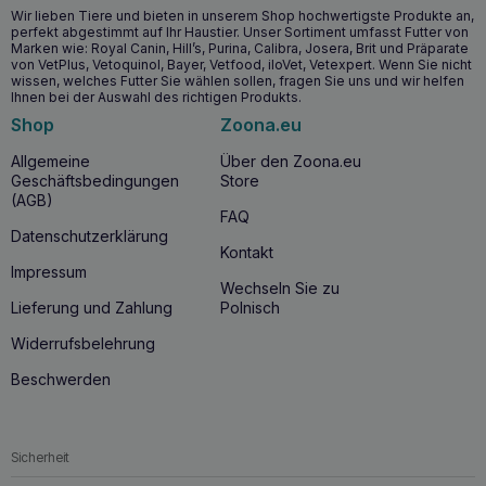
Wann ist es ratsam, CALIBRA VD Dog Snack
Wir lieben Tiere und bieten in unserem Shop hochwertigste Produkte an,
perfekt abgestimmt auf Ihr Haustier. Unser Sortiment umfasst Futter von
Mobility Support zu verwenden?
Marken wie: Royal Canin, Hill’s, Purina, Calibra, Josera, Brit und Präparate
von VetPlus, Vetoquinol, Bayer, Vetfood, iloVet, Vetexpert. Wenn Sie nicht
CALIBRA VD Dog Snack Mobility Support
wird für Hunde
wissen, welches Futter Sie wählen sollen, fragen Sie uns und wir helfen
empfohlen, die Unterstützung bei der Erhaltung
gesunder
Ihnen bei der Auswahl des richtigen Produkts.
Gelenke
benötigen, sowie für Hunde, die sich in der
Shop
Zoona.eu
Erholungsphase nach einer Gelenkoperation befinden. Es
ist auch ideal für
ältere Hunde
, deren Gelenke eine
Allgemeine
Über den Zoona.eu
besondere Pflege benötigen. Das Produkt ist für Hunde
Geschäftsbedingungen
Store
jeden Alters mit Gelenkproblemen geeignet.
(AGB)
FAQ
Warum CALIBRA VD Dog Snack Mobility
Datenschutzerklärung
Kontakt
Support kaufen?
Impressum
Wechseln Sie zu
CALIBRA VD Dog Snack Mobility Support
ist die perfekte
Lieferung und Zahlung
Polnisch
Kombination aus Geschmack und Gesundheit für Ihr
Haustier. Mit einer einzigartigen Formel, die Zutaten zur
Widerrufsbelehrung
Unterstützung der Gelenkgesundheit enthält, und einer
sorgfältig ausgewählten Rezeptur ist dieser Snack die
Beschwerden
ideale Wahl für Hunde, die eine Unterstützung der Gelenke
benötigen. Dank der Kompatibilität mit
veterinärmedizinischen Diäten können Sie außerdem sicher
sein, dass Sie Ihrem Hund ein hochwertiges Produkt
Sicherheit
anbieten.