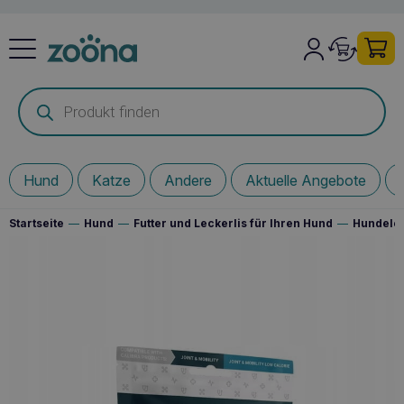
Products
search
Hund
Katze
Andere
Aktuelle Angebote
Startseite
—
Hund
—
Futter und Leckerlis für Ihren Hund
—
Hundelec