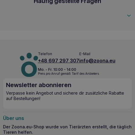
CALIBRA VD Hundesnack Bewegungsförderun
Häufig gestellte Fragen
MSM und Boswellia serrata unterstützt der Leckerbissen
die Erhaltung gesunder Gelenke und lindert die mit
8595706701990
Arthrose verbundenen Beschwerden.
Quelle für Omega-3-Fettsäuren:
Zutaten wie Hering,
Krillprotein und Schizochytrium limacinum liefern
wertvolle Omega-3-Fettsäuren, die sich positiv auf den
Zustand der Gelenke und die allgemeine Gesundheit
des Hundes auswirken.
Schutz der Gelenke:
Dank Glucosamin und
Telefon
E-Mail
Chondroitinsulfat trägt das Leckerli dazu bei, die
+48 697 297 307
info@zoona.eu
Beweglichkeit und Gesundheit der Gelenkknorpel zu
erhalten, was Ihrem Hund Komfort und
Mo. - Fr. 10:00 - 14:00
Bewegungsfreiheit bietet.
Preis pro Anruf gemäß Tarif des Anbieters.
Newsletter abonnieren
Verpasse kein Angebot und sichere dir zusätzliche Rabatte
auf Bestellungen!
Über uns
Der Zoona.eu-Shop wurde von Tierärzten erstellt, die täglich
Tieren helfen.