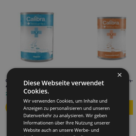
×
CALIBRA VD Dog Hepatic can
CALIBRA VD Hund Magen-
Diese Webseite verwendet
400g Leberunterstützung
Dose 400g
Cookies.
2,90
€
2,90
€
Wir verwenden Cookies, um Inhalte und
Anzeigen zu personalisieren und unseren
Datenverkehr zu analysieren. Wir geben
Informationen über Ihre Nutzung unserer
Website auch an unsere Werbe- und