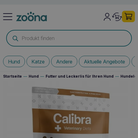
Products
search
Hund
Katze
Andere
Aktuelle Angebote
Startseite
—
Hund
—
Futter und Leckerlis für Ihren Hund
—
Hundelec