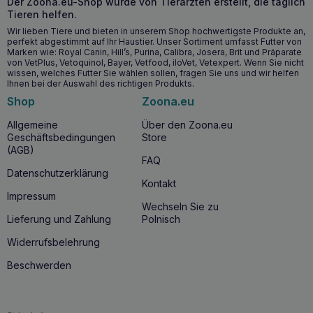
Der Zoona.eu-Shop wurde von Tierärzten erstellt, die täglich
Tieren helfen.
Verbesserung der Darmgesundheit durch MOS, FOS, β-
Glucane und Lactobacillus helveticus
Wir lieben Tiere und bieten in unserem Shop hochwertigste Produkte an,
perfekt abgestimmt auf Ihr Haustier. Unser Sortiment umfasst Futter von
Unterstützung der Entgiftung des Körpers durch
Marken wie: Royal Canin, Hill’s, Purina, Calibra, Josera, Brit und Präparate
Fulvinsäure
von VetPlus, Vetoquinol, Bayer, Vetfood, iloVet, Vetexpert. Wenn Sie nicht
Frischfleischanteil für hervorragenden Geschmack und
wissen, welches Futter Sie wählen sollen, fragen Sie uns und wir helfen
Ihnen bei der Auswahl des richtigen Produkts.
Akzeptanz bei Hunden
Shop
Zoona.eu
Wann lohnt es sich anzufangen?
Allgemeine
Über den Zoona.eu
Geschäftsbedingungen
Store
CALIBRA VD Dog Snack Gastrointestinal
lohnt sich,
(AGB)
wenn bei Ihrem Hund chronische
Magen-Darm-
FAQ
Erkrankungen
,
Nahrungsmittelunverträglichkeiten
, die
Datenschutzerklärung
nicht auf Fischprotein zurückzuführen sind, chronische
Kontakt
Pankreatitis oder exokrine Pankreasinsuffizienz
Impressum
diagnostiziert wurden. Dieses Leckerli ist für Hunde jeden
Wechseln Sie zu
Alters geeignet, die eine spezielle tierärztliche Ernährung
Lieferung und Zahlung
Polnisch
benötigen.
Widerrufsbelehrung
Warum sollten Sie CALIBRA VD Dog Snack
Beschwerden
Gastrointestinal kaufen?
CALIBRA VD Dog Snack Gastrointestinal
ist eine
ausgezeichnete Wahl für Hundebesitzer, die ihren Tieren