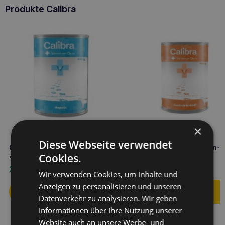
Produkte Calibra
×
Diese Webseite verwendet
CALIBRA VD Dog Hepatic can
CALIBRA VD Hund Magen-
Cookies.
400g Leberunterstützung
Dose 400g
2,90
€
2,90
€
Wir verwenden Cookies, um Inhalte und
Anzeigen zu personalisieren und unseren
Datenverkehr zu analysieren. Wir geben
Informationen über Ihre Nutzung unserer
Website auch an unsere Werbe- und