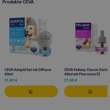
Produkte CEVA
CEVA Adaptil Set mit Diffusor
CEVA Feliway Classic Kartu
48ml
48ml mit Pheromon f3
31,80
€
27,40
€