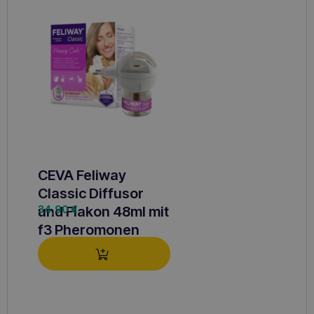
CEVA Feliway
Classic Diffusor
und Flakon 48ml mit
34,90
€
f3 Pheromonen