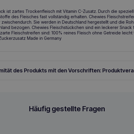
k ist zartes Trockenfleisch mit Vitamin C-Zusatz. Durch die speziel
offe des Fleisches fast vollständig erhalten. Chewies Fleischstreif
zwischendurch. Sie werden in Deutschland hergestellt und die Ro
hland bezogen. Chewies Fleischstückchen sind ein leckerer Snack 
rte Fleischstreifen sind: 100% reines Fleisch ohne Getreide leicht t
Zuckerzusatz Made in Germany
rmität des Produkts mit den Vorschriften: Produktver
en 150g
Häufig gestellte Fragen