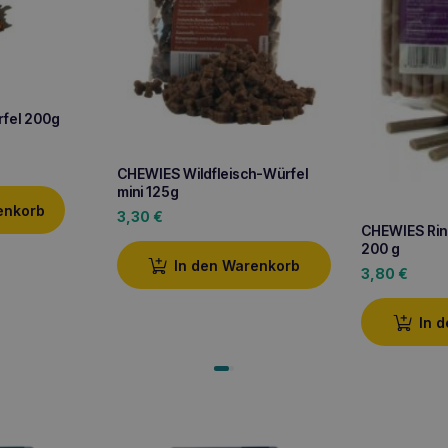
fel 200g
CHEWIES Wildfleisch-Würfel
mini 125g
enkorb
3,30
€
CHEWIES Rind
200 g
In den Warenkorb
3,80
€
In 