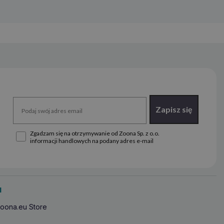
Zapisz się
Zgadzam się na otrzymywanie od Zoona Sp. z o.o.
informacji handlowych na podany adres e-mail
u
oona.eu Store