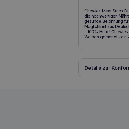
Chewies Meat Strips Duc
die hochwertigen Nährst
gesunde Belohnung für 
Möglichkeit aus Deutsc
– 100% Hund! Chewies za
Welpen geeignet kein 
Details zur Konfo
CHEWIES 100% Fleischstreifen Kaninch
4262437744841