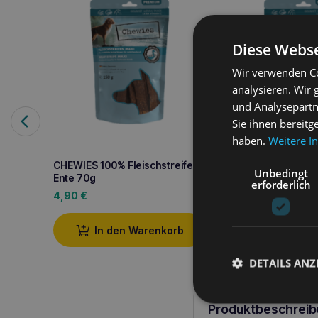
Diese Webse
Wir verwenden Co
analysieren. Wir
und Analysepartn
Sie ihnen bereitg
haben.
Weitere I
CHEWIES 100% Fleischstreifen
CHEWIES 100% Flei
Unbedingt
Ente 70g
Ente 150g
erforderlich
4,90
€
7,00
€
Weiterle
In den Warenkorb
DETAILS ANZ
Produktbeschreib