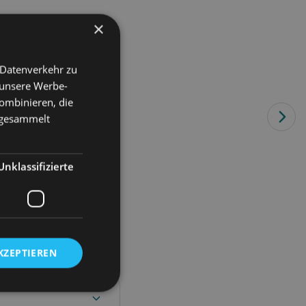
×
 Datenverkehr zu
 unsere Werbe-
ombinieren, die
e gesammelt
Unklassifizierte
KZEPTIEREN