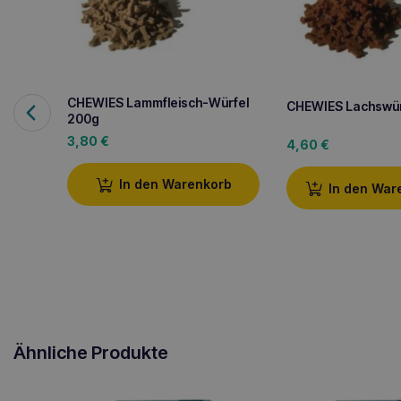
CHEWIES Lammfleisch-Würfel
CHEWIES Lachswür
200g
3,80
€
4,60
€
In den Warenkorb
In den War
Ähnliche Produkte