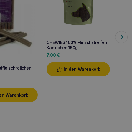
CHEWIES 100% Fleischstreifen
Kaninchen 150g
CHEWIE
7,00
€
3,30
fleischröllchen
In den Warenkorb
den Warenkorb