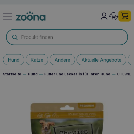
Products
search
Hund
Katze
Andere
Aktuelle Angebote
Startseite
—
Hund
—
Futter und Leckerlis für Ihren Hund
—
CHEWIES R