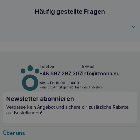
von Zusatzstoffen, natürlich und von hoher Qualität.
Chewies ist reines Fleisch in seiner natürlichen Form. Durch
CHEWIES Rinderfleischstreifen 150g
Häufig gestellte Fragen
schonende Trocknung bleibt die Qualität der
Fleischbestandteile fast vollständig erhalten. Schmackhafte,
4260379448360
fleischige, gesunde Leckerbissen. Streifen ca. 10 cm lang,
2-3 cm breit ZUTATEN: 100% Rindfleisch Analyse: Eiweiß
63%, Öle und Fette 20%, Asche 5%, Ballaststoffe 3%.
Telefon
E-Mail
+48 697 297 307
info@zoona.eu
Mo. - Fr. 10:00 - 14:00
Preis pro Anruf gemäß Tarif des Anbieters.
Newsletter abonnieren
Verpasse kein Angebot und sichere dir zusätzliche Rabatte
auf Bestellungen!
Über uns