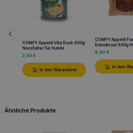
COMFY Appetit Fa
COMFY Appetit Vita Duck 400g
Entenbrust 500g H
Nassfutter für Hunde
6,60
€
2,50
€
In den W
In den Warenkorb
Ähnliche Produkte