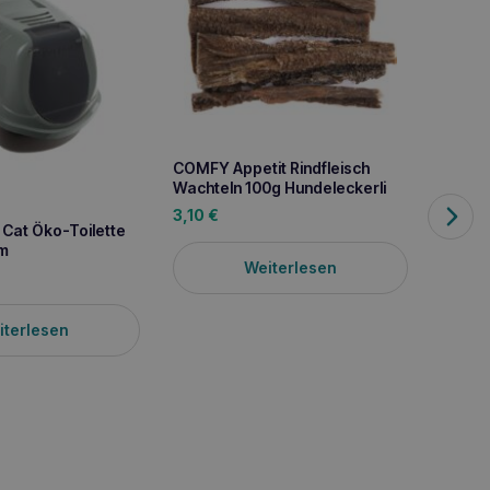
COMFY Appetit Rindfleisch
Wachteln 100g Hundeleckerli
3,10
€
Cat Öko-Toilette
COMFY
m
Thunfi
Weiterlesen
1,70
€
iterlesen