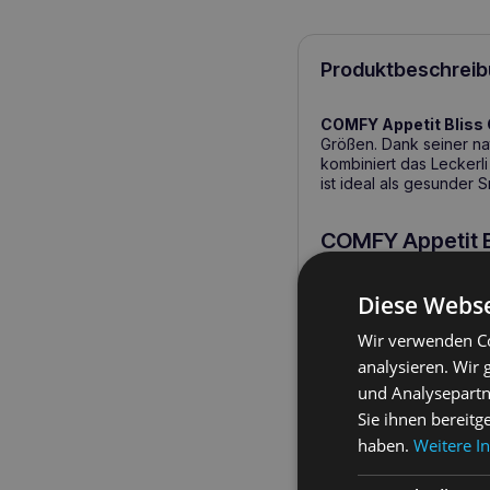
Produktbeschreib
COMFY Appetit Bliss 
Größen. Dank seiner na
kombiniert das Leckerl
ist ideal als gesunder
COMFY Appetit B
Hund.
Diese Webse
Die naturbelassenen Fl
umfassend zu unterstütz
Wir verwenden Co
der Zusatz von Karotte
analysieren. Wir
Leckerbissen enthält k
ideal für Hunde mit ei
und Analysepartn
Sie ihnen bereitg
haben.
Weitere I