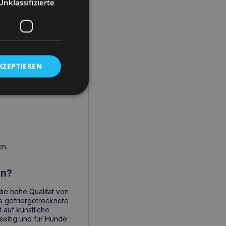
ngsmittelallergien.
Unklassifizierte
Haut und Fell.
 Geschmack.
verstärker, glutenfrei.
KZEPTIEREN
u verwenden?
en.
en?
ie hohe Qualität von
s gefriergetrocknete
 auf künstliche
lseitig und für Hunde