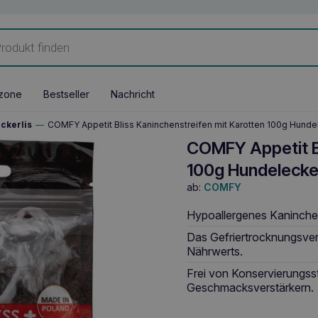
zone
Bestseller
Nachricht
ckerlis
—
COMFY Appetit Bliss Kaninchenstreifen mit Karotten 100g Hundel
COMFY Appetit Bl
100g Hundelecker
ab:
COMFY
Hypoallergenes Kaninchen
Das Gefriertrocknungsver
Nährwerts.
Frei von Konservierungsst
Geschmacksverstärkern.