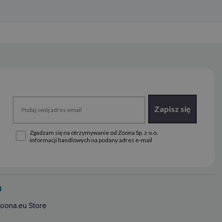
Zapisz się
Zgadzam się na otrzymywanie od Zoona Sp. z o.o.
informacji handlowych na podany adres e-mail
u
oona.eu Store