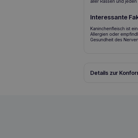
aller Rassen und jeden 
Interessante Fa
Kaninchenfleisch ist ei
Allergien oder empfind
Gesundheit des Nerven
Details zur Konfo
COMFY Appetit Bliss Kaninchenstreifen 
5905546323567