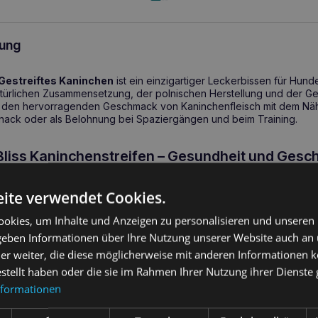
ung
Gestreiftes Kaninchen
ist ein einzigartiger Leckerbissen für Hund
türlichen Zusammensetzung, der polnischen Herstellung und der Ge
i den hervorragenden Geschmack von Kaninchenfleisch mit dem Näh
 Snack oder als Belohnung bei Spaziergängen und beim Training.
liss Kaninchenstreifen – Gesundheit und Gesc
ite verwendet Cookies.
eischstreifen sind mit Gemüse und Obst angereichert, um die Gesun
en. Kaninchenfleisch ist leicht verdaulich,
hypoallergen
und reich 
okies, um Inhalte und Anzeigen zu personalisieren und unseren
n Beta-Carotin enthält, das
die Gesundheit von Augen und Haut u
 geben Informationen über Ihre Nutzung unserer Website auch an
eine Konservierungsstoffe, Farbstoffe, Geschmacksverstärker oder G
nem empfindlichen Verdauungssystem.
er weiter, die diese möglicherweise mit anderen Informationen k
estellt haben oder die sie im Rahmen Ihrer Nutzung ihrer Dienst
Die wichtigsten gesundheitlichen Vorteil
nformationen