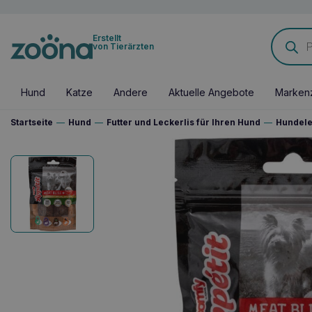
Products
Erstellt
search
von Tierärzten
Hund
Katze
Andere
Aktuelle Angebote
Marken
Startseite
—
Hund
—
Futter und Leckerlis für Ihren Hund
—
Hundele