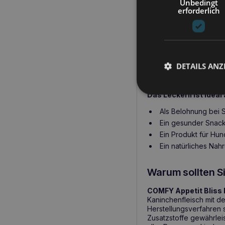
Kaninchenfleisc
Unbedingt
erforderlich
Karotten
– Qu
Gefrierget
Natürliche Zusamme
DETAILS ANZ
Wann ist es sin
Das Leckerli ist ideal 
Als Belohnung bei 
Ein gesunder Snack
Ein Produkt für Hu
Ein natürliches Nah
Warum sollten S
COMFY Appetit Bliss
Kaninchenfleisch mit d
Herstellungsverfahren s
Zusatzstoffe gewährleis