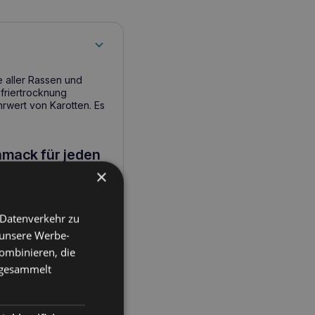
e aller Rassen und
friertrocknung
rwert von Karotten. Es
hmack für jeden
×
dheit Ihres Hundes
an Proteinen, während
 Datenverkehr zu
nterstützt
. Der
 unsere Werbe-
luten und ist daher
ombinieren, die
e gesammelt
e