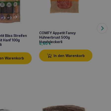
COMFY Appetit Fancy
t Bliss Streifen
Comfy 
Hühnerbrust 500g
mit Hanf 100g
Spielz
Hundeleckerli
6,60
€
i
3,10
€
In den Warenkorb
den Warenkorb