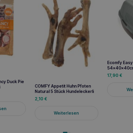
Ecomfy Easy 
54x40x40c
17,90
€
cy Duck Pie
COMFY Appetit Huhn Pfoten
i
We
Natural 5 Stück Hundeleckerli
2,10
€
sen
Weiterlesen