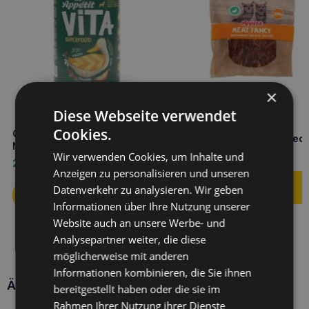
×
Diese Webseite verwendet
COMFY Appetit Fancy
Cookies.
COMFY Appetit Vita Duck 400g
Entenbrust 500g Hundeleck
Nassfutter für Hunde
Wir verwenden Cookies, um Inhalte und
6,60
€
2,50
€
Anzeigen zu personalisieren und unseren
Datenverkehr zu analysieren. Wir geben
Informationen über Ihre Nutzung unserer
Website auch an unsere Werbe- und
Analysepartner weiter, die diese
möglicherweise mit anderen
Informationen kombinieren, die Sie ihnen
Ähnliche Produkte
bereitgestellt haben oder die sie im
Rahmen Ihrer Nutzung ihrer Dienste