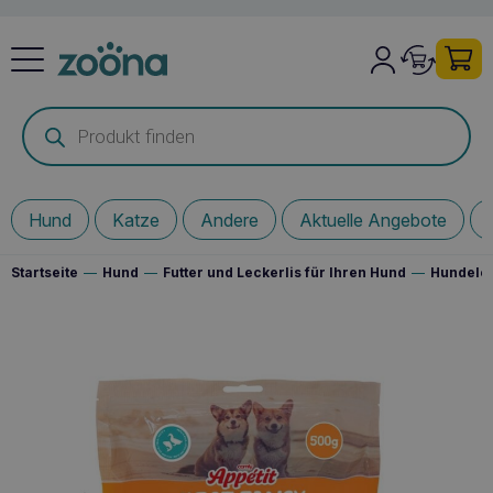
Products
search
Hund
Katze
Andere
Aktuelle Angebote
Startseite
—
Hund
—
Futter und Leckerlis für Ihren Hund
—
Hundelec