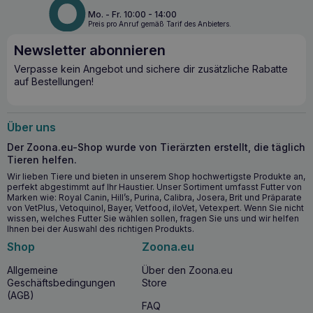
Leckerbissen – ob für zwischendurch, beim Spaziergang,
Mo. - Fr. 10:00 - 14:00
beim Training oder als Belohnung für gutes Verhalten.
Preis pro Anruf gemäß Tarif des Anbieters.
Durch die weiche Form der Sticks sind die Leckerlis leicht
Newsletter abonnieren
zu kauen, was Ihren Hund zusätzlich beruhigt und ihm hilft,
übermäßigen Stress abzubauen. Die natürliche
Verpasse kein Angebot und sichere dir zusätzliche Rabatte
Zusammensetzung und die Kombination aus Enten- und
auf Bestellungen!
Kabeljaufleisch machen die Sandwiches zu einer
schmackhaften und wertvollen Ergänzung der Ernährung
eines jeden Hundes.
Über uns
Die wichtigsten gesundheitlichen Vorteile
Der Zoona.eu-Shop wurde von Tierärzten erstellt, die täglich
Tieren helfen.
72% Entenfleisch und 12% Kabeljaufleisch – eine
Wir lieben Tiere und bieten in unserem Shop hochwertigste Produkte an,
ausgezeichnete Quelle für hochwertiges Protein.
perfekt abgestimmt auf Ihr Haustier. Unser Sortiment umfasst Futter von
Kalorienarm, ohne Zusatz von Zucker oder Salz – ideal
Marken wie: Royal Canin, Hill’s, Purina, Calibra, Josera, Brit und Präparate
von VetPlus, Vetoquinol, Bayer, Vetfood, iloVet, Vetexpert. Wenn Sie nicht
für Hunde, die auf ein gesundes Körpergewicht achten.
wissen, welches Futter Sie wählen sollen, fragen Sie uns und wir helfen
Unterstützt das Wachstum, die Geweberegeneration und
Ihnen bei der Auswahl des richtigen Produkts.
das Immunsystem des Hundes.
Shop
Zoona.eu
Das Kauen und Abbeißen der Leckerlis hat eine
beruhigende Wirkung, wodurch Stress und Anspannung
Allgemeine
Über den Zoona.eu
des Hundes abgebaut werden.
Geschäftsbedingungen
Store
(AGB)
FAQ
Ab wann ist es sinnvoll, COMFY Appetit Fancy