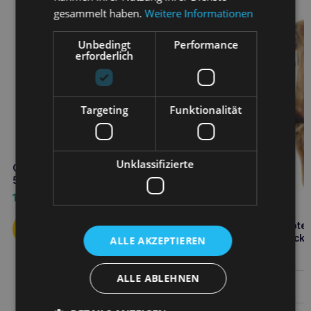
gesammelt haben.
Weitere Informationen
Unbedingt
Performance
erforderlich
Targeting
Funktionalität
Unklassifizierte
COMFY Appetit Fancy Thunfisch
50g Katzenleckerli
1,70
€
COMFY Appetit Huhn Pfote
Natural 5 Stück Hundelecker
ALLE AKZEPTIEREN
2,10
€
ALLE ABLEHNEN
Weiterlesen