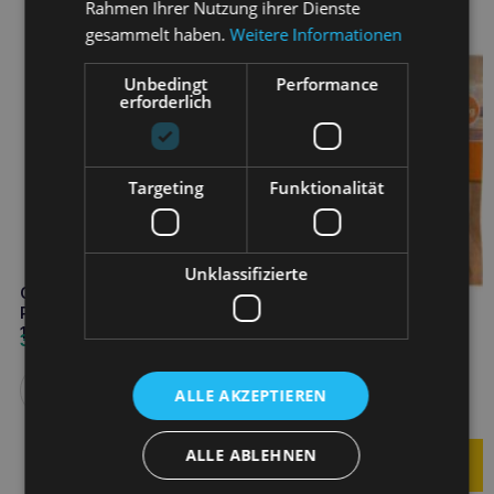
Rahmen Ihrer Nutzung ihrer Dienste
gesammelt haben.
Weitere Informationen
Unbedingt
Performance
erforderlich
Targeting
Funktionalität
Unklassifizierte
COMFY Appetit Bliss
Putenstreifen mit Kokosnuss
100g Hundeleckerli
3,60
€
COMFY Appetit Fancy
Kaninchen mit Reis 100g
Weiterlesen
ALLE AKZEPTIEREN
Hundeleckerli
2,30
€
ALLE ABLEHNEN