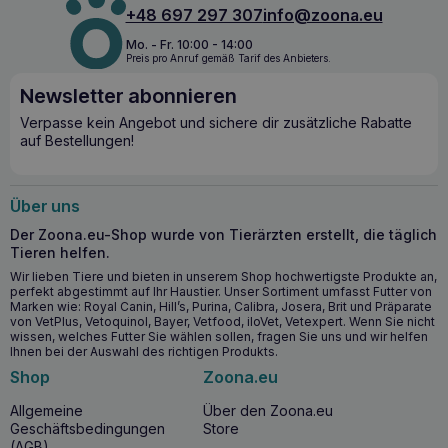
wählerische Katzen oder solche mit
empfindlichem
+48 697 297 307
info@zoona.eu
Magen
geeignet ist. Dank ihres geringen Fettgehalts tragen
die Leckerlis zur Aufrechterhaltung eines gesunden
Mo. - Fr. 10:00 - 14:00
Körpergewichts bei, was besonders
für Katzen mit einer
Preis pro Anruf gemäß Tarif des Anbieters.
Neigung zu Übergewicht
wichtig ist
.
Newsletter abonnieren
Wichtige gesundheitliche Vorteile
Verpasse kein Angebot und sichere dir zusätzliche Rabatte
auf Bestellungen!
Der hohe Proteingehalt
unterstützt die gesunde
Entwicklung und Regeneration der Muskulatur Ihrer
Katze.
Über uns
Der niedrige Fettgehalt
trägt zur Aufrechterhaltung
eines gesunden Körpergewichts bei, auch bei
Der Zoona.eu-Shop wurde von Tierärzten erstellt, die täglich
übergewichtigen Katzen.
Tieren helfen.
Durch die
leichte Verdaulichkeit
sind die Leckerlis auch
Wir lieben Tiere und bieten in unserem Shop hochwertigste Produkte an,
für Katzen mit einem empfindlichen Verdauungssystem
perfekt abgestimmt auf Ihr Haustier. Unser Sortiment umfasst Futter von
Marken wie: Royal Canin, Hill’s, Purina, Calibra, Josera, Brit und Präparate
geeignet.
von VetPlus, Vetoquinol, Bayer, Vetfood, iloVet, Vetexpert. Wenn Sie nicht
Die natürliche Zusammensetzung ohne Zucker und
wissen, welches Futter Sie wählen sollen, fragen Sie uns und wir helfen
Salz
garantiert Sicherheit für Katzen mit
Ihnen bei der Auswahl des richtigen Produkts.
Nahrungsmittelallergien.
Shop
Zoona.eu
Allgemeine
Über den Zoona.eu
Ab wann ist es sinnvoll, COMFY Appetit Fancy
Geschäftsbedingungen
Store
Hühnerstreifen zu verwenden?
(AGB)