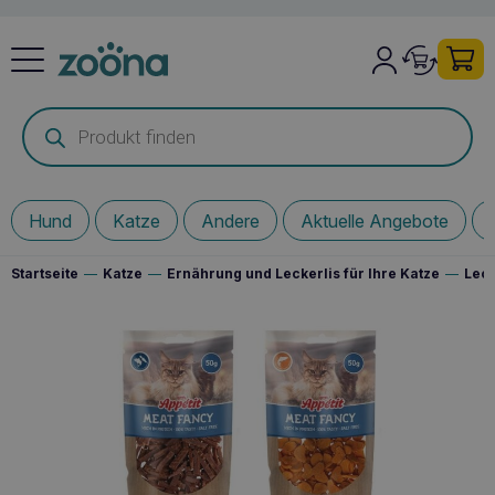
Products
search
Hund
Katze
Andere
Aktuelle Angebote
Startseite
—
Katze
—
Ernährung und Leckerlis für Ihre Katze
—
Leck