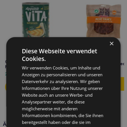
×
Diese Webseite verwendet
Cookies.
COMFY Appetit Fancy
COMFY Appetit Vita Duck 400g
Entenbrust 500g Hundeleck
Nassfutter für Hunde
Wir verwenden Cookies, um Inhalte und
6,60
€
2,50
€
Anzeigen zu personalisieren und unseren
Datenverkehr zu analysieren. Wir geben
Informationen über Ihre Nutzung unserer
Website auch an unsere Werbe- und
Analysepartner weiter, die diese
möglicherweise mit anderen
Informationen kombinieren, die Sie ihnen
bereitgestellt haben oder die sie im
Ähnliche Produkte