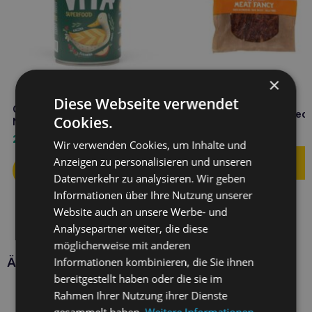
×
Diese Webseite verwendet
COMFY Appetit Fancy
COMFY Appetit Vita Duck 400g
Entenbrust 500g Hundeleck
Cookies.
Nassfutter für Hunde
6,60
€
2,50
€
Wir verwenden Cookies, um Inhalte und
Anzeigen zu personalisieren und unseren
Datenverkehr zu analysieren. Wir geben
Informationen über Ihre Nutzung unserer
Website auch an unsere Werbe- und
Analysepartner weiter, die diese
möglicherweise mit anderen
Ähnliche Produkte
Informationen kombinieren, die Sie ihnen
bereitgestellt haben oder die sie im
Rahmen Ihrer Nutzung ihrer Dienste