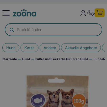
Products
search
Hund
Katze
Andere
Aktuelle Angebote
Startseite
—
Hund
—
Futter und Leckerlis für Ihren Hund
—
Hundelec