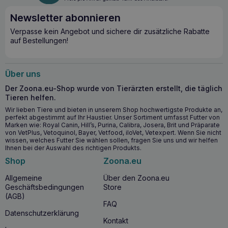
auch seine Gesundheit und sein Wohlbefinden. Der hohe
Anteil an Kaninchenfleisch und Kaninchenohren liefert
Newsletter abonnieren
wertvolle Nährstoffe und ist dabei leicht verdaulich und
Verpasse kein Angebot und sichere dir zusätzliche Rabatte
schmackhaft.
auf Bestellungen!
Wichtige gesundheitliche Vorteile
Das proteinreiche Leckerli unterstützt den gesunden
Über uns
Muskelaufbau.
Der Zoona.eu-Shop wurde von Tierärzten erstellt, die täglich
Die kalorienarme Rezeptur fördert eine gesunde
Tieren helfen.
Gewichtserhaltung.
Wir lieben Tiere und bieten in unserem Shop hochwertigste Produkte an,
Natürliche Zutaten ohne Zucker-, Salz- oder
perfekt abgestimmt auf Ihr Haustier. Unser Sortiment umfasst Futter von
Glutenzusatz sind auch für Hunde mit empfindlichem
Marken wie: Royal Canin, Hill’s, Purina, Calibra, Josera, Brit und Präparate
Verdauungssystem geeignet.
von VetPlus, Vetoquinol, Bayer, Vetfood, iloVet, Vetexpert. Wenn Sie nicht
wissen, welches Futter Sie wählen sollen, fragen Sie uns und wir helfen
Das Kauen des Leckerlis fördert die Mundhygiene,
Ihnen bei der Auswahl des richtigen Produkts.
indem es Zahnstein reduziert und das Zahnfleisch
Shop
Zoona.eu
massiert.
Allgemeine
Über den Zoona.eu
Ab wann ist es sinnvoll, COMFY Appetit Fancy
Geschäftsbedingungen
Store
Rabbit Ear zu verwenden?
(AGB)
FAQ
COMFY Appetit Fancy Rabbit Ear
ist für Hunde jeden
Datenschutzerklärung
Kontakt
Alters geeignet, vom Welpen bis zum ausgewachsenen