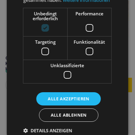
gesammelt haben.
Weitere Informationen
Unbedingt
Performance
erforderlich
Targeting
Funktionalität
COMFY Appetit Fancy
COMFY Appetit Fancy
Kaninchen mit Reis 500g
Hühnerbrust 500g
Unklassifizierte
Hundeleckerli
Hundeleckerli
6,60
€
6,60
€
Weiterlesen
ALLE AKZEPTIEREN
ALLE ABLEHNEN
DETAILS ANZEIGEN