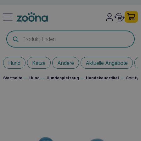
Products
search
Hund
Katze
Andere
Aktuelle Angebote
Startseite
—
Hund
—
Hundespielzeug
—
Hundekauartikel
—
Comfy D