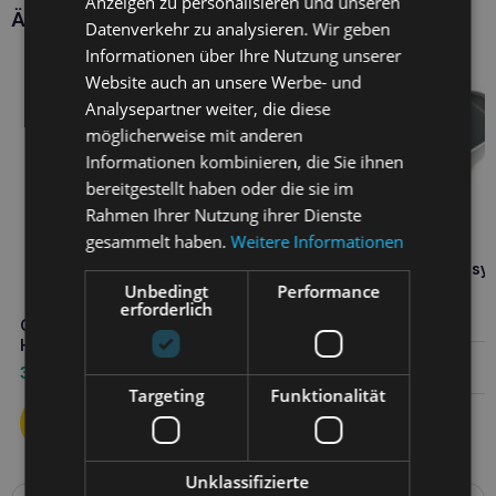
Anzeigen zu personalisieren und unseren
Ähnliche Produkte
Datenverkehr zu analysieren. Wir geben
Informationen über Ihre Nutzung unserer
Website auch an unsere Werbe- und
Analysepartner weiter, die diese
möglicherweise mit anderen
Informationen kombinieren, die Sie ihnen
bereitgestellt haben oder die sie im
Rahmen Ihrer Nutzung ihrer Dienste
gesammelt haben.
Weitere Informationen
Comfy Litter Box Cleo Easy
Unbedingt
Performance
erforderlich
10,80
€
COMFY Appetit Immunität 70g
Hundeleckerli
Weiterlesen
3,40
€
Targeting
Funktionalität
Unklassifizierte