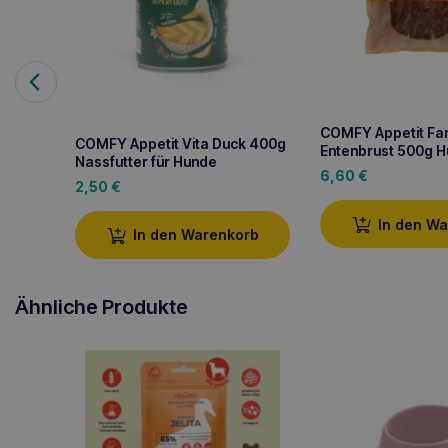
COMFY Appetit Fa
COMFY Appetit Vita Duck 400g
Entenbrust 500g H
Nassfutter für Hunde
6,60
€
2,50
€
In den W
In den Warenkorb
Ähnliche Produkte