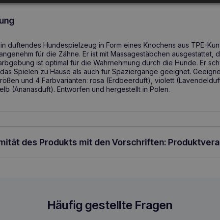
ung
ein duftendes Hundespielzeug in Form eines Knochens aus TPE-Kunstst
 angenehm für die Zähne. Er ist mit Massagestäbchen ausgestattet, d
arbgebung ist optimal für die Wahrnehmung durch die Hunde. Er sc
r das Spielen zu Hause als auch für Spaziergänge geeignet. Geeignet
 Größen und 4 Farbvarianten: rosa (Erdbeerduft), violett (Lavendelduft
lb (Ananasduft). Entworfen und hergestellt in Polen.
rmität des Produkts mit den Vorschriften: Produktver
 12,5 cm
Häufig gestellte Fragen