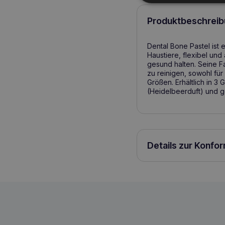
Produktbeschreib
Dental Bone Pastel ist 
Haustiere, flexibel und
gesund halten. Seine F
zu reinigen, sowohl fü
Größen. Erhältlich in 3
(Heidelbeerduft) und ge
Details zur Konfo
Comfy Dental Bone Blueberry Spielzeug