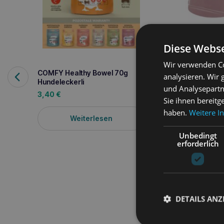
Diese Webse
Wir verwenden Co
COMFY Healthy Bowel 70g
Comfy Space Schal
analysieren. Wir
Hundeleckerli
rosa
und Analysepartn
3,40
€
3,20
€
Sie ihnen bereitg
haben.
Weitere I
Weiterlesen
In den W
Unbedingt
erforderlich
DETAILS ANZ