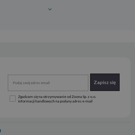
Zapisz się
Zgadzam się na otrzymywanie od Zoona Sp. z o.o.
informacji handlowych na podany adres e-mail
u