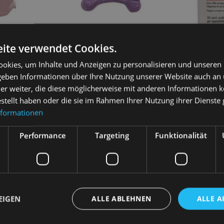
ite verwendet Cookies.
okies, um Inhalte und Anzeigen zu personalisieren und unseren
e 700 ml
Comfy Dental Bone Lavendel
Prostapet Z
 geben Informationen über Ihre Nutzung unserer Website auch an
Spielzeug 12,5 cm
Portionsbeut
er weiter, die diese möglicherweise mit anderen Informationen k
3,10
€
64,40
€
estellt haben oder die sie im Rahmen Ihrer Nutzung ihrer Dienst
nformationen
Weiterlesen
arenkorb
In 
Performance
Targeting
Funktionalität
EIGEN
ALLE ABLEHNEN
ALLE A