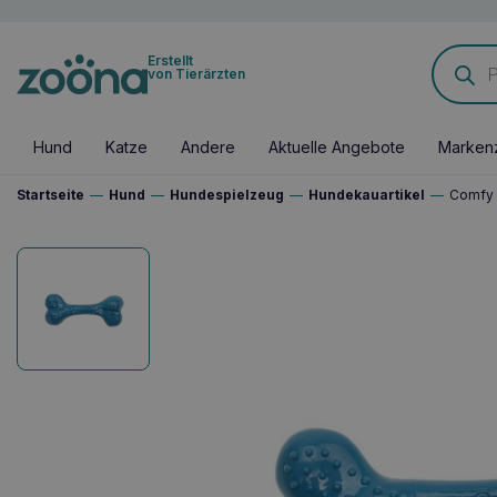
Products
Erstellt
search
von Tierärzten
Hund
Katze
Andere
Aktuelle Angebote
Marken
Startseite
—
Hund
—
Hundespielzeug
—
Hundekauartikel
—
Comfy 