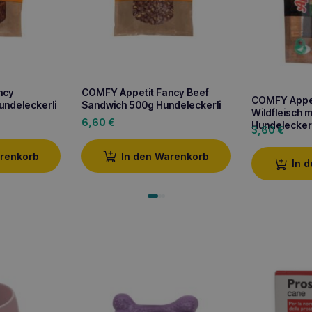
ncy
COMFY Appetit Fancy Beef
COMFY Appeti
undeleckerli
Sandwich 500g Hundeleckerli
Wildfleisch 
6,60
€
Hundeleckerl
3,60
€
arenkorb
In den Warenkorb
In 