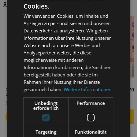
Cookies.
Ähnliche Produkte
Wir verwenden Cookies, um Inhalte und
Anzeigen zu personalisieren und unseren
Datenverkehr zu analysieren. Wir geben
Informationen über Ihre Nutzung unserer
Website auch an unsere Werbe- und
Analysepartner weiter, die diese
möglicherweise mit anderen
Informationen kombinieren, die Sie ihnen
bereitgestellt haben oder die sie im
Rahmen Ihrer Nutzung ihrer Dienste
gesammelt haben.
Weitere Informationen
Prostapet Zuckerrohr 30
COMFY Healthy Breath 70g
Portionsbeutel
Katzenleckerli
Unbedingt
Performance
64,40
€
3,40
€
erforderlich
Targeting
Funktionalität