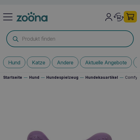
Products
search
Hund
Katze
Andere
Aktuelle Angebote
Startseite
—
Hund
—
Hundespielzeug
—
Hundekauartikel
—
Comfy D