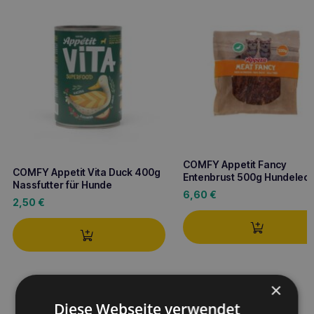
COMFY Appetit Fancy
COMFY Appetit Vita Duck 400g
Entenbrust 500g Hundeleck
Nassfutter für Hunde
6,60
€
2,50
€
×
Diese Webseite verwendet