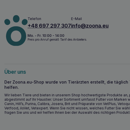
Telefon
E-Mail
+48 697 297 307
info@zoona.eu
Mo. - Fr. 10:00 - 14:00
Preis pro Anruf gemäß Tarif des Anbieters.
Über uns
Der Zoona.eu-Shop wurde von Tierärzten erstellt, die täglich
helfen.
Wir lieben Tiere und bieten in unserem Shop hochwertigste Produkte an, 
abgestimmt auf Ihr Haustier. Unser Sortiment umfasst Futter von Marken w
Canin, Hill’s, Purina, Calibra, Josera, Brit und Präparate von VetPlus, Vetoqu
Vetfood, iloVet, Vetexpert. Wenn Sie nicht wissen, welches Futter Sie wähl
fragen Sie uns und wir helfen Ihnen bei der Auswahl des richtigen Produkt