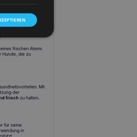
KZEPTIEREN
.
?
 eines frischen Atems
r Hunde, die zu
undheitsvorteilen. Mit
ützung der
d frisch
zu halten
.
er für seine
erwendung in
stützt.