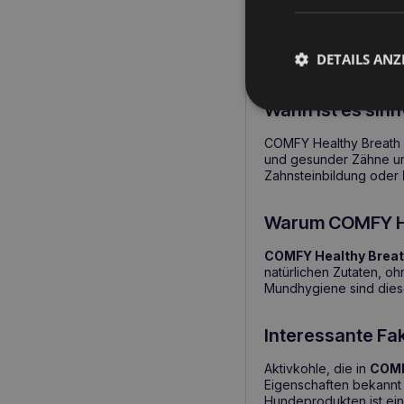
Aktivkohle
hilft, G
Minze und Grünte
Vitamin D3 und Zi
DETAILS ANZ
Die getreidefreie
Wann ist es sin
COMFY Healthy Breath is
und gesunder Zähne und
Zahnsteinbildung oder
Warum COMFY He
COMFY Healthy Breat
natürlichen Zutaten, oh
Mundhygiene sind diese
Interessante Fak
Aktivkohle, die in
COMF
Eigenschaften bekannt i
Hundeprodukten ist ein 