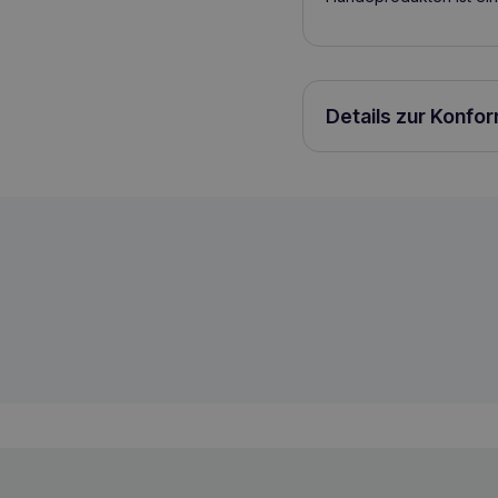
Details zur Konfo
COMFY Healthy Breath 70g Hundelecker
5905546335812