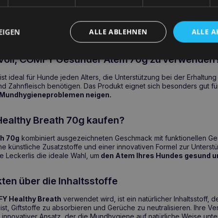
iftstoffe zu neutralisieren und Gerüche zu reduzieren.
e-Extrakt
haben eine erfrischende und antibakterielle Wirkung.
nk
fördern gesundes Zahnfleisch und starke Zähne.
EIGEN
ALLE ABLEHNEN
ALLE A
 Formel
ist für Hunde mit empfindlichem Verdauungssystem geeignet
nvoll, COMFY Gesunder Atem 70g zu verwenden
t ideal für Hunde jeden Alters, die Unterstützung bei der Erhaltung
 Zahnfleisch benötigen. Das Produkt eignet sich besonders gut fü
Mundhygieneproblemen neigen.
althy Breath 70g kaufen?
h 70g
kombiniert ausgezeichneten Geschmack mit funktionellen Ges
ne künstliche Zusatzstoffe und einer innovativen Formel zur Unterst
 Leckerlis die ideale Wahl, um
den Atem Ihres Hundes gesund un
ten über die Inhaltsstoffe
Y Healthy Breath
verwendet wird, ist ein natürlicher Inhaltsstoff, d
st, Giftstoffe zu absorbieren und Gerüche zu neutralisieren. Ihre V
innovativer Ansatz, der die Mundhygiene auf natürliche Weise unter