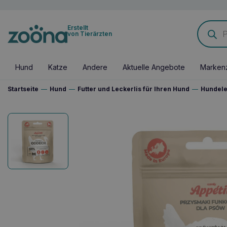
Products
Erstellt
search
von Tierärzten
Hund
Katze
Andere
Aktuelle Angebote
Marken
Startseite
—
Hund
—
Futter und Leckerlis für Ihren Hund
—
Hundele