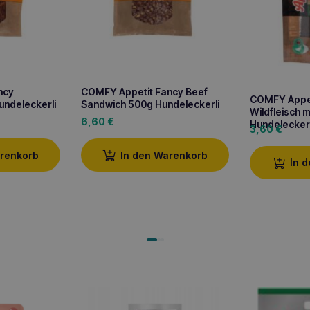
ncy
COMFY Appetit Fancy Beef
COMFY Appeti
undeleckerli
Sandwich 500g Hundeleckerli
Wildfleisch 
6,60
€
Hundeleckerl
3,60
€
arenkorb
In den Warenkorb
In 