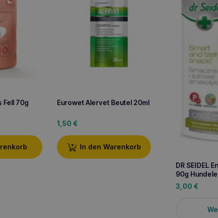
Fell 70g
Eurowet Alervet Beutel 20ml
1,50
€
arenkorb
In den Warenkorb
DR SEIDEL En
90g Hundele
3,00
€
We