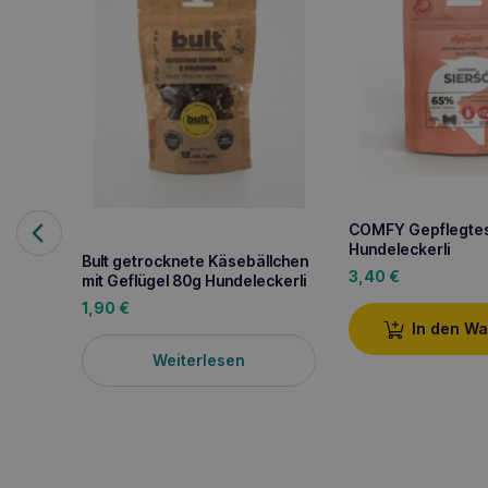
COMFY Gepflegtes 
Hundeleckerli
Bult getrocknete Käsebällchen
3,40
€
mit Geflügel 80g Hundeleckerli
1,90
€
In den W
Weiterlesen