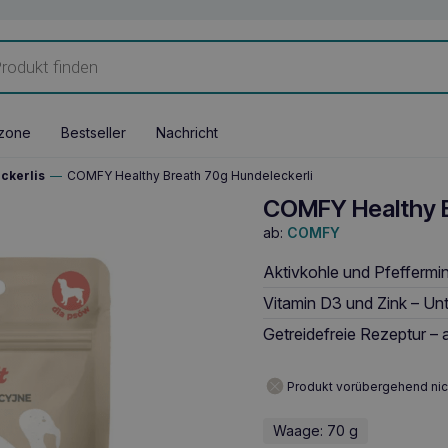
zone
Bestseller
Nachricht
ckerlis
—
COMFY Healthy Breath 70g Hundeleckerli
COMFY Healthy B
ab:
COMFY
Aktivkohle und Pfeffermin
Vitamin D3 und Zink – Un
Getreidefreie Rezeptur – 
Produkt vorübergehend nic
Waage: 70 g