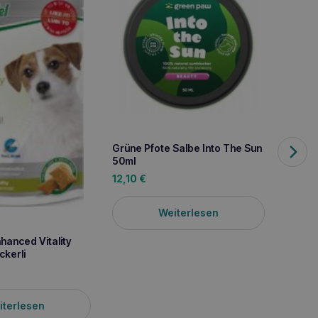
Grüne Pfote Salbe Into The Sun
COMFY 
50ml
gesun
12,10
€
3,00
Weiterlesen
hanced Vitality
ckerli
iterlesen