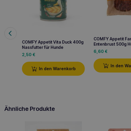
COMFY Appetit Fa
COMFY Appetit Vita Duck 400g
Entenbrust 500g H
Nassfutter für Hunde
6,60
€
2,50
€
In den W
In den Warenkorb
Ähnliche Produkte