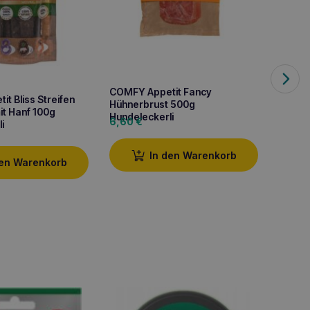
COMFY Appetit Fancy
t Bliss Streifen
Comfy 
Hühnerbrust 500g
mit Hanf 100g
Spielz
Hundeleckerli
6,60
€
i
3,10
€
In den Warenkorb
den Warenkorb