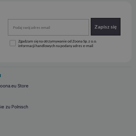
Zapisz się
Zgadzam się na otrzymywanie od Zoona Sp. z o.o.
informacji handlowych na podany adres e-mail
u
oona.eu Store
ie zu Polnisch