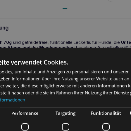
ung
h 70g
sind getreidefreie, funktionelle Leckerlis für Hunde, die
Unte
schen Atems und der Mundgesundheit
benötigen. Sie enthalten 61
hle, Pfefferminze und Grüntee-Extrakt, die helfen, Giftstoffe zu bes
ndhygiene zu unterstützen
. Das Produkt enthält keine Farbstoffe,
ite verwendet Cookies.
ker, so dass es auch für empfindliche Haustiere eine sichere Wahl i
okies, um Inhalte und Anzeigen zu personalisieren und unseren
reath 70g – natürliche Frische und Hygiene
 geben Informationen über Ihre Nutzung unserer Website auch an
er weiter, die diese möglicherweise mit anderen Informationen k
icht nur eine schmackhafte Belohnung, sondern unterstützen auch d
estellt haben oder die sie im Rahmen Ihrer Nutzung ihrer Dienst
e Natriumhexametaphosphat, Aktivkohle sowie die Vitamine D3 und 
nformationen
stärken das Zahnfleisch und unterstützen die allgemeine Hygiene. D
lich zur mechanischen Reinigung der Zähne bei.
Performance
Targeting
Funktionalität
Vorteile für die Gesundheit