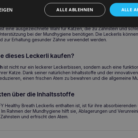
 Rezeptur
minimiert das Risiko von Nahrungsmittelallergien.
EIGEN
ALLE ABLEHNEN
ALLE A
n Sie COMFY Gesunder Atem verwenden?
st eine ausgezeichnete Wahl für Katzen, die zu Zahnstein und sch
Unterstützung bei der Mundhygiene benötigen. Die Leckerlis können 
d zur Erhaltung gesunder Zähne verwendet werden.
e dieses Leckerli kaufen?
th
ist nicht nur ein leckerer Leckerbissen, sondern auch eine funktio
Ihrer Katze. Dank seiner natürlichen Inhaltsstoffe und der innovativen
reduzieren, einen frischen Atem zu bewahren und die allgemeine M
ten über die Inhaltsstoffe
Y Healthy Breath Leckerlis enthalten ist, ist für ihre absorbierende
 Im Rahmen der Mundhygiene hilft sie, Ablagerungen und Verunrein
Zahnstein und erfrischt den Atem.