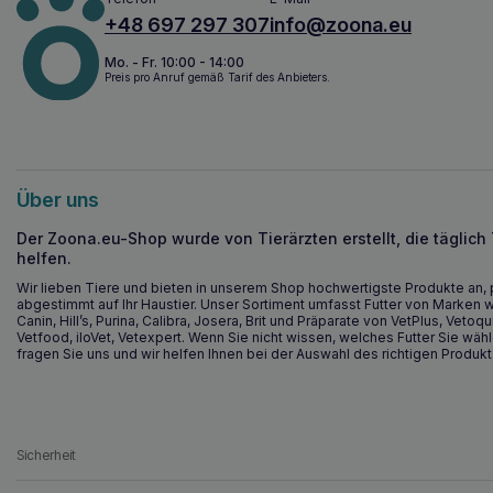
+48 697 297 307
info@zoona.eu
Mo. - Fr. 10:00 - 14:00
Preis pro Anruf gemäß Tarif des Anbieters.
Über uns
Der Zoona.eu-Shop wurde von Tierärzten erstellt, die täglich
helfen.
Wir lieben Tiere und bieten in unserem Shop hochwertigste Produkte an, 
abgestimmt auf Ihr Haustier. Unser Sortiment umfasst Futter von Marken w
Canin, Hill’s, Purina, Calibra, Josera, Brit und Präparate von VetPlus, Vetoqu
Vetfood, iloVet, Vetexpert. Wenn Sie nicht wissen, welches Futter Sie wähl
fragen Sie uns und wir helfen Ihnen bei der Auswahl des richtigen Produkt
Sicherheit