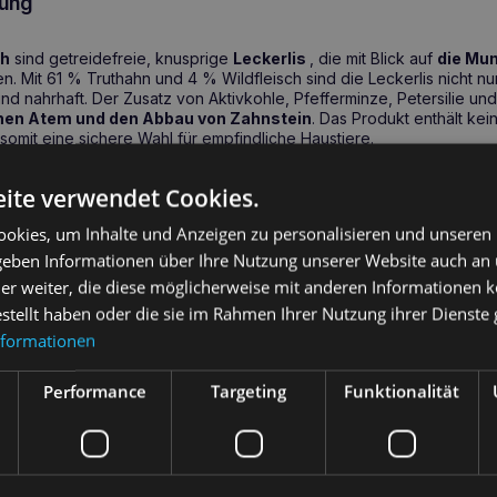
ung
th
sind getreidefreie, knusprige
Leckerlis
, die mit Blick auf
die Mun
n. Mit 61 % Truthahn und 4 % Wildfleisch sind die Leckerlis nicht n
und nahrhaft. Der Zusatz von Aktivkohle, Pfefferminze, Petersilie un
chen Atem und den Abbau von Zahnstein
. Das Produkt enthält ke
 somit eine sichere Wahl für empfindliche Haustiere.
ite verwendet Cookies.
reath – schützt die Zähne auf natürliche Weise 
okies, um Inhalte und Anzeigen zu personalisieren und unseren
 geben Informationen über Ihre Nutzung unserer Website auch an
Leckerbissen
schmecken nicht nur gut, sie wirken auch. Dank ihres G
er weiter, die diese möglicherweise mit anderen Informationen k
at fördern sie den
Abbau von Zahnstein
, während Zink, Eisen un
heit des Zahnfleisches unterstützen. Pfefferminze und Grüntee-Ext
estellt haben oder die sie im Rahmen Ihrer Nutzung ihrer Dienst
akterielle Wirkung und tragen so zur Mundhygiene bei.
nformationen
gesundheitlichen Vorteile
Performance
Targeting
Funktionalität
efferminze
sorgen für einen frischen Atem.
aphosphat
hilft, Zahnstein zu reduzieren.
und Eisen
stärken Zähne und Zahnfleisch.