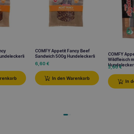
ncy
COMFY Appetit Fancy Beef
COMFY Appeti
undeleckerli
Sandwich 500g Hundeleckerli
Wildfleisch 
6,60
€
Hundeleckerl
3,60
€
arenkorb
In den Warenkorb
In 