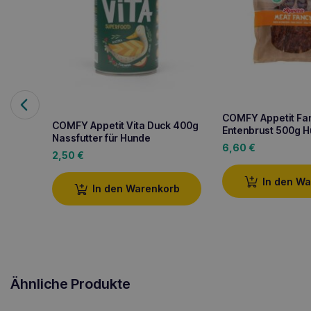
COMFY Appetit Fa
COMFY Appetit Vita Duck 400g
Entenbrust 500g H
Nassfutter für Hunde
6,60
€
2,50
€
In den W
In den Warenkorb
Ähnliche Produkte