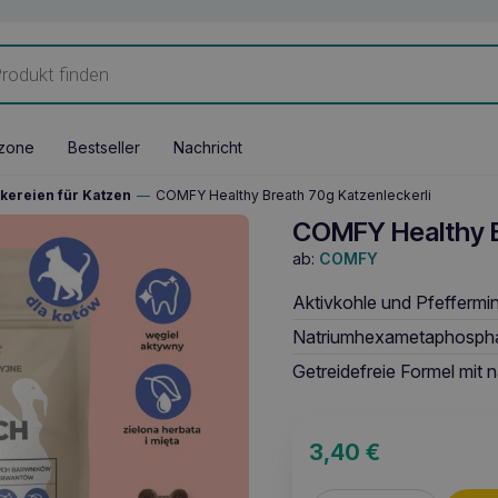
zone
Bestseller
Nachricht
kereien für Katzen
—
COMFY Healthy Breath 70g Katzenleckerli
COMFY Healthy B
ab:
COMFY
Aktivkohle und Pfeffermin
Natriumhexametaphosphat 
Getreidefreie Formel mit n
3,40
€