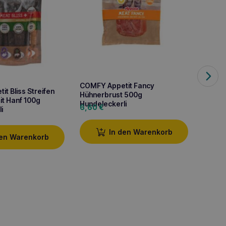
COMFY Appetit Fancy
t Bliss Streifen
Comfy 
Hühnerbrust 500g
mit Hanf 100g
Spielz
Hundeleckerli
6,60
€
i
3,10
€
In den Warenkorb
den Warenkorb