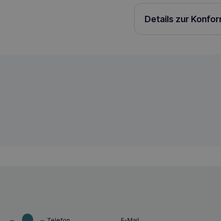
Details zur Konfo
COMFY Healthy Breath 70g Katzenlecke
5905546335867
Telefon
E-Mail