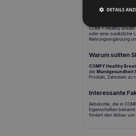
Die getreidefreie
DETAILS ANZ
Ab wann sollte
COMFY Healthy Breath i
oder eine zusätzliche 
Nahrungsergänzung un
Warum sollten Si
COMFY Healthy Brea
die
Mundgesundheit
Produkt, Zahnstein zu 
Interessante Fak
Aktivkohle, die in COMF
Eigenschaften bekannt.
fördert den Abbau von 