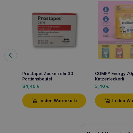
Prostapet Zuckerrohr 30
COMFY Energy 70
Portionsbeutel
Katzenleckerli
64,40
€
3,40
€
In den Warenkorb
In den W