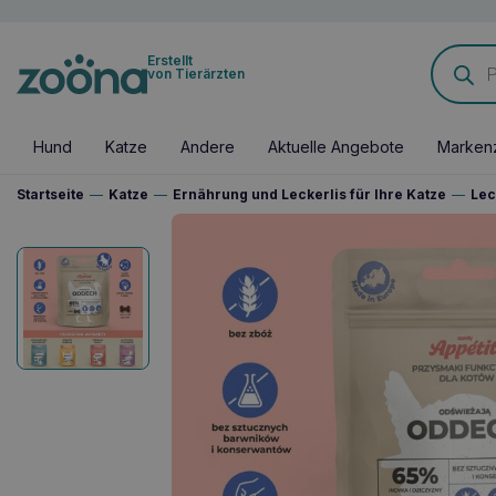
Products
Erstellt
search
von Tierärzten
Hund
Katze
Andere
Aktuelle Angebote
Marken
Startseite
—
Katze
—
Ernährung und Leckerlis für Ihre Katze
—
Lec