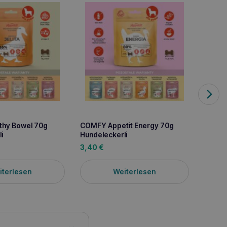
hy Bowel 70g
COMFY Appetit Energy 70g
Pet In
i
Hundeleckerli
mit Fi
3,40
€
17,90
iterlesen
Weiterlesen