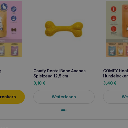
g
Comfy Dental Bone Ananas
COMFY Healt
Spielzeug 12,5 cm
Hundeleckerl
3,10
€
3,40
€
Weiterlesen
We
arenkorb