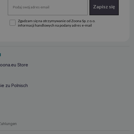
Zapisz się
Zgadzam się na otrzymywanie od Zoona Sp. z o.o.
informacji handlowych na podany adres e-mail
u
oona.eu Store
ie zu Polnisch
Zahlungen