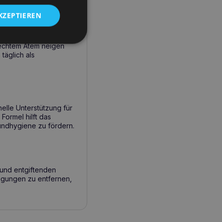
KZEPTIEREN
lechtem Atem neigen
täglich als
nelle Unterstützung für
 Formel hilft das
undhygiene zu fördern.
n und entgiftenden
igungen zu entfernen,