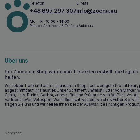
Telefon
E-Mail
+48 697 297 307
info@zoona.eu
Mo. - Fr. 10:00 - 14:00
Preis pro Anruf gemäß Tarif des Anbieters.
Über uns
Der Zoona.eu-Shop wurde von Tierärzten erstellt, die täglich
helfen.
Wir lieben Tiere und bieten in unserem Shop hochwertigste Produkte an, 
abgestimmt auf Ihr Haustier. Unser Sortiment umfasst Futter von Marken w
Canin, Hill’s, Purina, Calibra, Josera, Brit und Präparate von VetPlus, Vetoqu
Vetfood, iloVet, Vetexpert. Wenn Sie nicht wissen, welches Futter Sie wähl
fragen Sie uns und wir helfen Ihnen bei der Auswahl des richtigen Produkt
Sicherheit