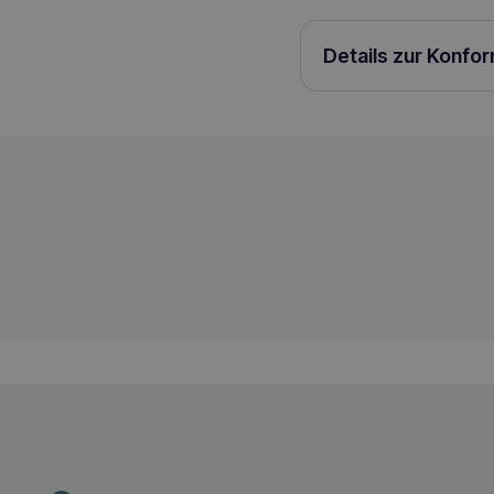
Details zur Konfo
COMFY Skin & Hair 70g Katzenleckerli
5905546335850