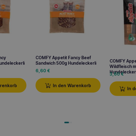
ncy
COMFY Appetit Fancy Beef
COMFY Appeti
undeleckerli
Sandwich 500g Hundeleckerli
Wildfleisch 
6,60
€
Hundeleckerl
3,60
€
arenkorb
In den Warenkorb
In 