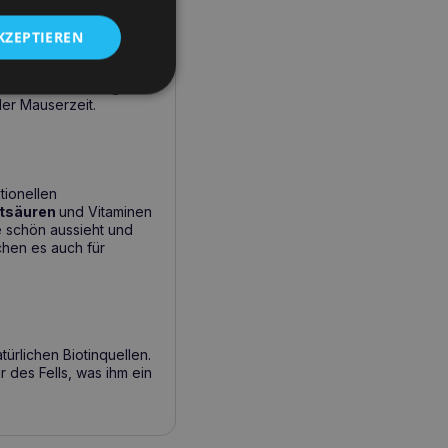
KZEPTIEREN
huppen
oder stumpfem
 bei der Erhaltung
er Mauserzeit.
ionellen
tsäuren
und Vitaminen
e schön aussieht und
chen es auch für
türlichen Biotinquellen.
r des Fells, was ihm ein