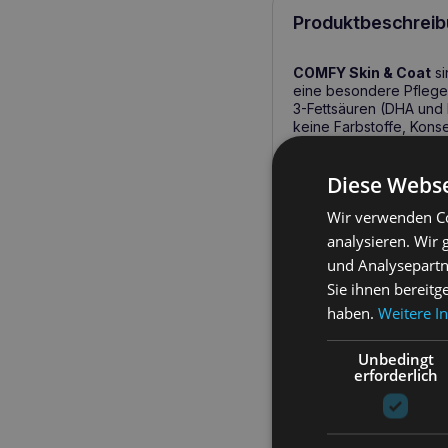
Produktbeschreib
COMFY Skin & Coat
si
eine besondere Pflege
3-Fettsäuren (DHA und 
keine Farbstoffe, Konse
COMFY Haut und F
Diese Webse
Wir verwenden Co
COMFY Haut und Fell
Aminosäuren sind. Alfalf
analysieren. Wir
für gesunde Haut und sc
und Analysepartn
täglicher Snack.
Sie ihnen bereitg
haben.
Weitere I
Wichtige gesund
Unbedingt
Omega-3-Fettsäu
erforderlich
Zink und Biotin
ver
Luzerne und Meer
Die getreidefreie