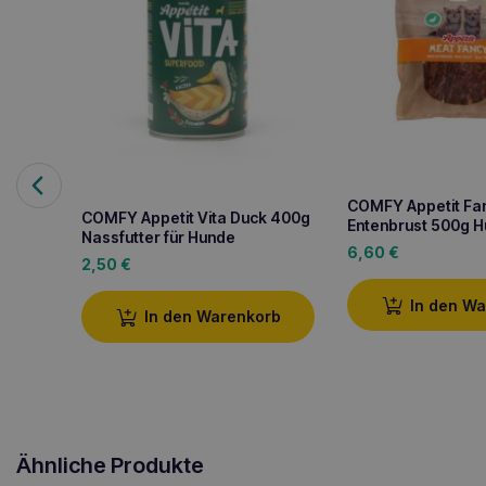
COMFY Appetit Fa
COMFY Appetit Vita Duck 400g
Entenbrust 500g H
Nassfutter für Hunde
6,60
€
2,50
€
In den W
In den Warenkorb
Ähnliche Produkte