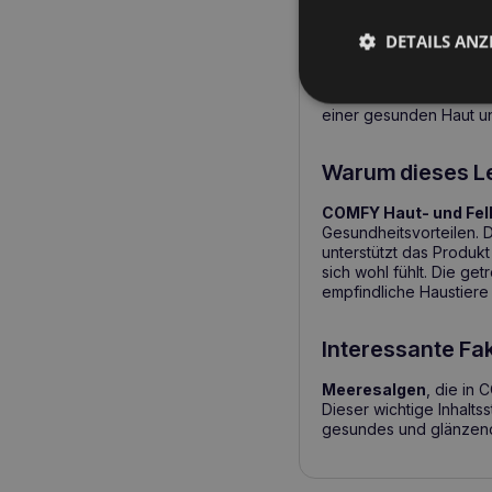
Ab wann sollten
DETAILS ANZ
COMFY Haut und Haa
Haar. Das Produkt kann
einer gesunden Haut un
Warum dieses Le
COMFY Haut- und Fel
Gesundheitsvorteilen. D
unterstützt das Produkt
sich wohl fühlt. Die ge
empfindliche Haustiere 
Interessante Fak
Meeresalgen
, die in 
Dieser wichtige Inhaltss
gesundes und glänzend