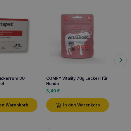
uckerrohr 30
COMFY Vitality 70g Leckerli für
COMFY
el
Hunde
Hundel
3,40
€
3,40
den Warenkorb
In den Warenkorb