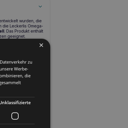
 entwickelt wurden, die
rn die Leckerlis Omega-
ell
. Das Produkt enthält
tzen geeignet.
×
 Datenverkehr zu
Mineralien und
n, wichtige Bestandteile
 unsere Werbe-
 als Belohnung oder als
ombinieren, die
e gesammelt
Unklassifizierte
mäßigen Fellverlust.
t.
träglichkeiten.