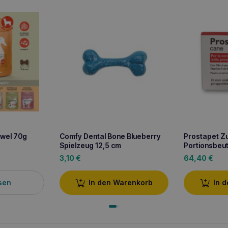
wel 70g
Comfy Dental Bone Blueberry
Prostapet Z
Spielzeug 12,5 cm
Portionsbeut
3,10
€
64,40
€
sen
In den Warenkorb
In 