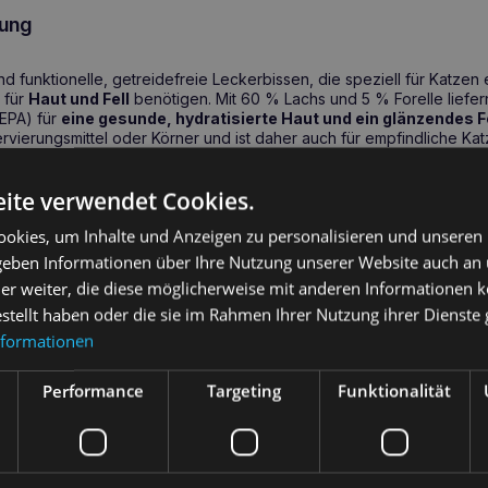
ung
nd funktionelle, getreidefreie Leckerbissen, die speziell für Katzen
 für
Haut und Fell
benötigen. Mit 60 % Lachs und 5 % Forelle liefe
EPA) für
eine gesunde, hydratisierte Haut und ein glänzendes F
rvierungsmittel oder Körner und ist daher auch für empfindliche Ka
ell – natürliche Pflege für jede Katze
ite verwendet Cookies.
okies, um Inhalte und Anzeigen zu personalisieren und unseren
enthält außerdem Alfalfa und Meeresalgen, die reich an Vitaminen, 
a unterstützt die Fellstruktur und Meeresalgen liefern Zink und Bioti
 geben Informationen über Ihre Nutzung unserer Website auch an
hönes Fell. Die knusprige Form der würfelförmigen Pellets ist ideal
er weiter, die diese möglicherweise mit anderen Informationen k
estellt haben oder die sie im Rahmen Ihrer Nutzung ihrer Dienst
nformationen
heitliche Vorteile
Performance
Targeting
Funktionalität
ren (DHA und EPA)
fördern eine gesunde Haut und reduzieren über
bessern die Elastizität der Haut und verleihen dem Fell Glanz.
esalgen
stärken die Fellstruktur und unterstützen eine gesunde Hau
 Rezeptur
minimiert das Risiko von Allergien und Nahrungsmittelunver