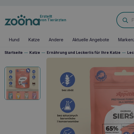
Products
Erstellt
search
von Tierärzten
Hund
Katze
Andere
Aktuelle Angebote
Marken
Startseite
—
Katze
—
Ernährung und Leckerlis für Ihre Katze
—
Lec