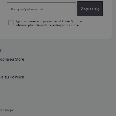
Zapisz się
Zgadzam się na otrzymywanie od Zoona Sp. z o.o.
informacji handlowych na podany adres e-mail
u
oona.eu Store
ie zu Polnisch
Zahlungen