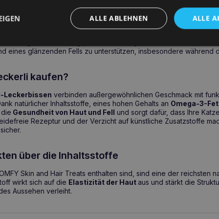
 Sie COMFY Haut und Fell verwenden?
EIGEN
ALLE ABLEHNEN
ALLE A
r
ist eine ausgezeichnete Wahl für Katzen mit
Hautproblemen
,
Sc
 in die tägliche Ernährung jeder Katze aufgenommen werden, um sie
d eines glänzenden Fells zu unterstützen, insbesondere während d
ckerli kaufen?
l-Leckerbissen
verbinden außergewöhnlichen Geschmack mit funkt
ank natürlicher Inhaltsstoffe, eines hohen Gehalts an
Omega-3-Fet
 die
Gesundheit von Haut und Fell
und sorgt dafür, dass Ihre Katz
treidefreie Rezeptur und der Verzicht auf künstliche Zusatzstoffe ma
sicher.
ten über die Inhaltsstoffe
COMFY Skin and Hair Treats enthalten sind, sind eine der reichsten na
toff wirkt sich auf die
Elastizität der Haut
aus und stärkt die Struktu
es Aussehen verleiht.