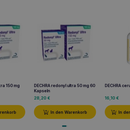
tra 150 mg
DECHRA redonyl ultra 50 mg 60
DECHRA ceru
Kapseln
28,20
€
16,10
€
arenkorb
In den Warenkorb
In de