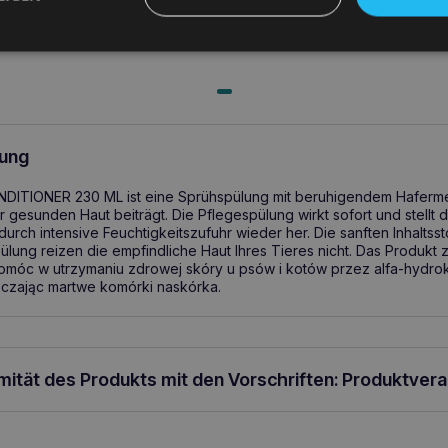
ung
TIONER 230 ML ist eine Sprühspülung mit beruhigendem Hafermeh
 gesunden Haut beiträgt. Die Pflegespülung wirkt sofort und stellt 
urch intensive Feuchtigkeitszufuhr wieder her. Die sanften Inhaltsst
ülung reizen die empfindliche Haut Ihres Tieres nicht. Das Produkt
z
omóc w utrzymaniu zdrowej skóry u psów i kotów przez alfa-hydro
szczając martwe komórki naskórka.
rmität des Produkts mit den Vorschriften: Produktver