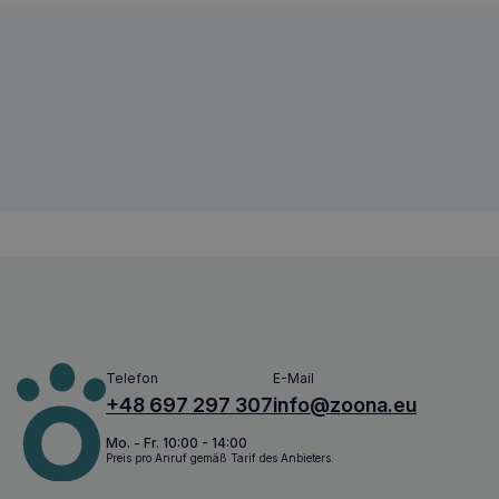
DECHRA Dermallay Haferflocken-Spray
5701170419375
Telefon
E-Mail
+48 697 297 307
info@zoona.eu
Mo. - Fr. 10:00 - 14:00
Preis pro Anruf gemäß Tarif des Anbieters.