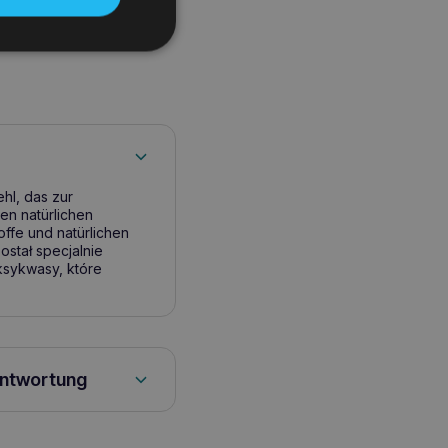
l, das zur
den natürlichen
offe und natürlichen
ostał specjalnie
ksykwasy, które
antwortung