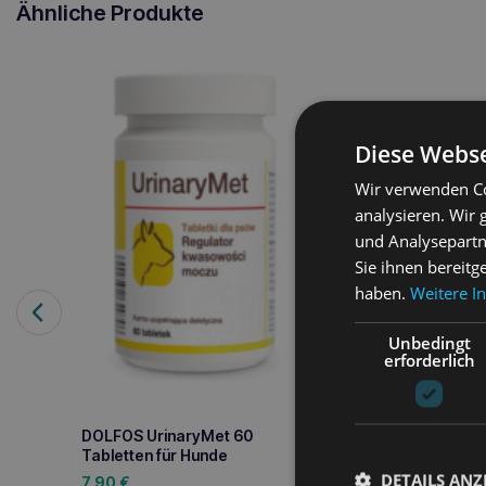
Ähnliche Produkte
Diese Webse
Wir verwenden Co
analysieren. Wir
und Analysepartn
Sie ihnen bereitg
haben.
Weitere I
Unbedingt
erforderlich
DOLFOS UrinaryMet 60
Tabletten für Hunde
DETAILS ANZ
7,90
€