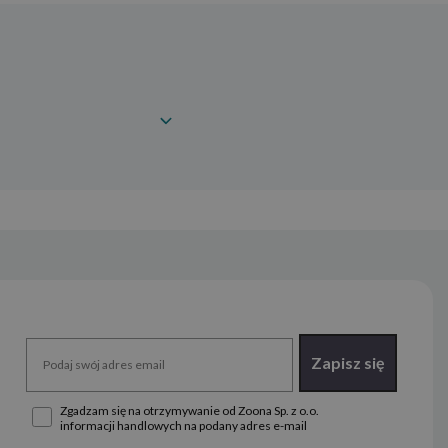
Zapisz się
Zgadzam się na otrzymywanie od Zoona Sp. z o.o.
informacji handlowych na podany adres e-mail