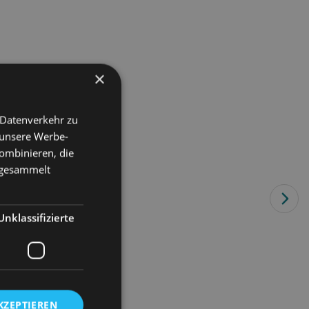
×
 Datenverkehr zu
 unsere Werbe-
ombinieren, die
e gesammelt
Unklassifizierte
KZEPTIEREN