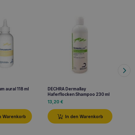
m aural 118 ml
DECHRA Dermallay
DECHRA
Haferflocken Shampoo 230 ml
13,20
€
15,30
n Warenkorb
In den Warenkorb