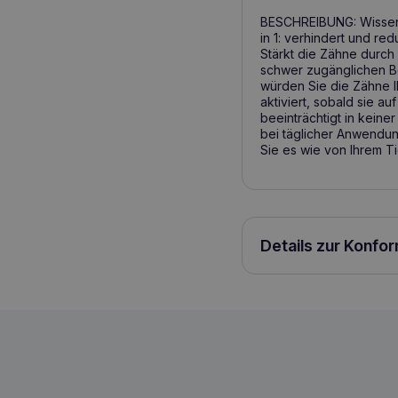
BESCHREIBUNG: Wissensc
in 1: verhindert und r
Stärkt die Zähne durch
schwer zugänglichen Be
würden Sie die Zähne Ih
aktiviert, sobald sie au
beeinträchtigt in keine
bei täglicher Anwendun
Sie es wie von Ihrem Ti
Details zur Konfo
DENTAL FRESH für Katzen 237ml
736990000101