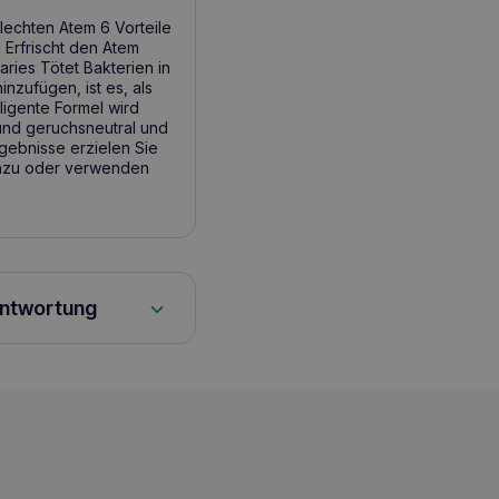
lechten Atem 6 Vorteile
 Erfrischt den Atem
ries Tötet Bakterien in
zufügen, ist es, als
ligente Formel wird
- und geruchsneutral und
rgebnisse erzielen Sie
hinzu oder verwenden
antwortung