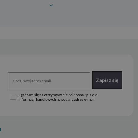
Zapisz się
Zgadzam się na otrzymywanie od Zoona Sp. z o.o.
informacji handlowych na podany adres e-mail
u