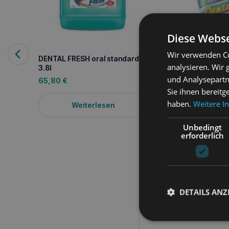
Diese Webse
Wir verwenden Co
DENTAL FRESH oral standard
analysieren. Wir
3.8l
und Analysepartn
65,80
€
Sie ihnen bereitg
haben.
Weitere I
Weiterlesen
DENTAL FRESH Stan
Unbedingt
erforderlich
25,00
€
Weiterle
DETAILS ANZ
Produktbeschreib