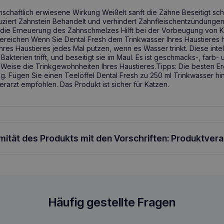
haftlich erwiesene Wirkung Weißelt sanft die Zähne Beseitigt sch
eduziert Zahnstein Behandelt und verhindert Zahnfleischentzündungen
 die Erneuerung des Zahnschmelzes Hilft bei der Vorbeugung von Ka
reichen Wenn Sie Dental Fresh dem Trinkwasser Ihres Haustieres hin
res Haustieres jedes Mal putzen, wenn es Wasser trinkt. Diese intel
f Bakterien trifft, und beseitigt sie im Maul. Es ist geschmacks-, farb
r Weise die Trinkgewohnheiten Ihres Haustieres.Tipps: Die besten E
g. Fügen Sie einen Teelöffel Dental Fresh zu 250 ml Trinkwasser 
erarzt empfohlen. Das Produkt ist sicher für Katzen.
rmität des Produkts mit den Vorschriften: Produktver
Häufig gestellte Fragen