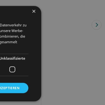
×
 Datenverkehr zu
 unsere Werbe-
ombinieren, die
e gesammelt
Unklassifizierte
KZEPTIEREN