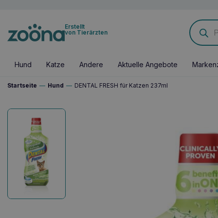
Products
Erstellt
search
von Tierärzten
Hund
Katze
Andere
Aktuelle Angebote
Marken
Startseite
—
Hund
—
DENTAL FRESH für Katzen 237ml