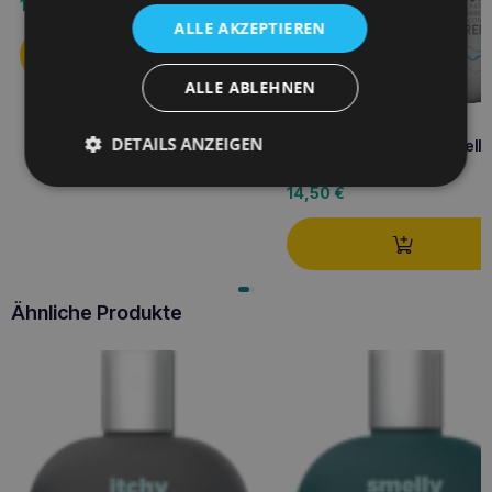
12,10
€
ALLE AKZEPTIEREN
ALLE ABLEHNEN
DETAILS ANZEIGEN
Dog Wash Weißes und helle
Fell Shampoo 354 ml
14,50
€
Ähnliche Produkte