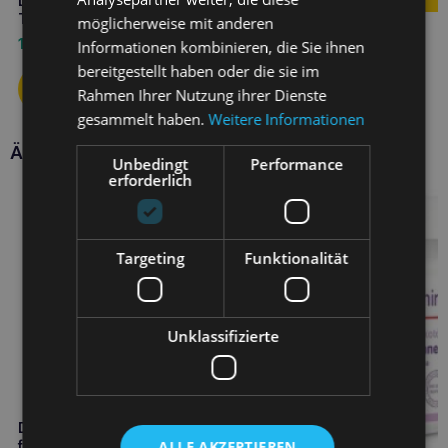
DOLFOS Dolvit Drüse 60
Tabletten für Hunde
möglicherweise mit anderen
10,90
€
Informationen kombinieren, die Sie ihnen
bereitgestellt haben oder die sie im
Rahmen Ihrer Nutzung ihrer Dienste
gesammelt haben.
Weitere Informationen
Ähnliche Produkte
Unbedingt
Performance
erforderlich
Targeting
Funktionalität
Unklassifizierte
DOLFOS AmylaDol 90 Tabletten
ALLE AKZEPTIEREN
für Katzen und Hunde