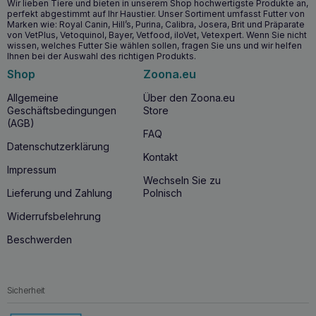
Wir lieben Tiere und bieten in unserem Shop hochwertigste Produkte an,
perfekt abgestimmt auf Ihr Haustier. Unser Sortiment umfasst Futter von
Wenn Sie sich für
DOLFOS AmylaDol 30 Tabletten
Marken wie: Royal Canin, Hill’s, Purina, Calibra, Josera, Brit und Präparate
entscheiden, investieren Sie in die
Gesundheit des
von VetPlus, Vetoquinol, Bayer, Vetfood, iloVet, Vetexpert. Wenn Sie nicht
Verdauungssystems
Ihres Hundes oder Ihrer Katze,
wissen, welches Futter Sie wählen sollen, fragen Sie uns und wir helfen
indem Sie die für eine gute Verdauung notwendige
Ihnen bei der Auswahl des richtigen Produkts.
Unterstützung bieten. Eine Ergänzung mit natürlichen
Shop
Zoona.eu
Verdauungsenzymen kann die Lebensqualität von
Haustieren mit Verdauungsstörungen erheblich verbessern,
Allgemeine
Über den Zoona.eu
da es ihnen leichter fällt, die Nährstoffe aus der Nahrung
Geschäftsbedingungen
Store
richtig aufzunehmen.
(AGB)
FAQ
Datenschutzerklärung
Interessante Fakten über das Produkt
Kontakt
Impressum
Verdauungsenzyme
wie
Lipase
,
Amylase
und
Wechseln Sie zu
Proteasen
sind für den Verdauungsprozess unerlässlich. In
Lieferung und Zahlung
Polnisch
der natürlichen Umgebung erhalten die Tiere diese Enzyme
direkt aus ihrer Nahrung. Bei
Verdauungsstörungen
, wie
Widerrufsbelehrung
z. B. einer
exokrinen
Pankreasinsuffizienz
, kann eine
zusätzliche Enzymzufuhr jedoch entscheidend sein, um die
Beschwerden
Gesundheit und das Wohlbefinden der Tiere zu erhalten.
Sicherheit