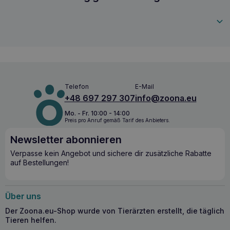
Unterstützung der Verdauung:
AmylaDol ergänzt den
5902232645163
Mangel an Bauchspeicheldrüsenenzymen, der für die
Verdauung und Absorption von Fetten, Kohlenhydraten
und Proteinen entscheidend ist.
Gesunde Bauchspeicheldrüse:
Die Formel unterstützt
die exokrine Funktion der Bauchspeicheldrüse und
ermöglicht so eine gute Verdauung.
Natürliche Inhaltsstoffe:
Die im Ergänzungsfuttermittel
enthaltenen natürlichen Verdauungsenzyme sind für
Telefon
E-Mail
Tiere sicher und wirksam.
+48 697 297 307
info@zoona.eu
Mo. - Fr. 10:00 - 14:00
Indikationen für die Anwendung von DOLFOS
Preis pro Anruf gemäß Tarif des Anbieters.
AmylaDol 30 Tabletten
Newsletter abonnieren
DOLFOS AmylaDol 30 Tabletten
wird besonders für
Verpasse kein Angebot und sichere dir zusätzliche Rabatte
Hunde und Katzen empfohlen, die unter
exokriner
auf Bestellungen!
Pankreasinsuffizienz
,
chronischer Pankreatitis
und
anderen Verdauungs- und Resorptionsstörungen leiden. Es
ist eine wichtige Unterstützung für Haustiere, die
zusätzliche Hilfe beim Verdauungsprozess benötigen.
Über uns
Der Zoona.eu-Shop wurde von Tierärzten erstellt, die täglich
Warum DOLFOS AmylaDol 30 Tabletten
Tieren helfen.
wählen?