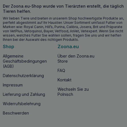
zusätzliche Hilfe beim Verdauungsprozess benötigen.
Der Zoona.eu-Shop wurde von Tierärzten erstellt, die täglich
Tieren helfen.
Warum DOLFOS AmylaDol Mini 90 Tabletten
Wir lieben Tiere und bieten in unserem Shop hochwertigste Produkte an,
wählen?
perfekt abgestimmt auf Ihr Haustier. Unser Sortiment umfasst Futter von
Marken wie: Royal Canin, Hill’s, Purina, Calibra, Josera, Brit und Präparate
Wenn Sie sich für
DOLFOS AmylaDol Mini 90 Tabletten
von VetPlus, Vetoquinol, Bayer, Vetfood, iloVet, Vetexpert. Wenn Sie nicht
entscheiden, investieren Sie in die
Gesundheit des
wissen, welches Futter Sie wählen sollen, fragen Sie uns und wir helfen
Verdauungssystems
Ihres Hundes oder Ihrer Katze,
Ihnen bei der Auswahl des richtigen Produkts.
indem Sie die für eine gute Verdauung notwendige
Shop
Zoona.eu
Unterstützung bieten. Eine Ergänzung mit natürlichen
Verdauungsenzymen kann die Lebensqualität von
Allgemeine
Über den Zoona.eu
Haustieren mit Verdauungsstörungen erheblich verbessern,
Geschäftsbedingungen
Store
da es ihnen leichter fällt, die Nährstoffe aus der Nahrung
(AGB)
richtig aufzunehmen.
FAQ
Datenschutzerklärung
Kontakt
Interessante Fakten über das Produkt
Impressum
Wechseln Sie zu
Verdauungsenzyme
wie
Lipase
,
Amylase
und
Lieferung und Zahlung
Polnisch
Proteasen
sind für den Verdauungsprozess unerlässlich. In
der natürlichen Umgebung erhalten die Tiere diese Enzyme
Widerrufsbelehrung
direkt aus ihrer Nahrung. Bei
Verdauungsstörungen
, wie
z. B. einer
exokrinen
Pankreasinsuffizienz
, kann eine
Beschwerden
zusätzliche Enzymzufuhr jedoch entscheidend sein, um die
Gesundheit und das Wohlbefinden der Tiere zu erhalten.