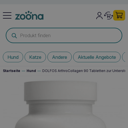
Products
search
Hund
Katze
Andere
Aktuelle Angebote
Startseite
—
Hund
—
DOLFOS ArthroCollagen 90 Tabletten zur Unterstü