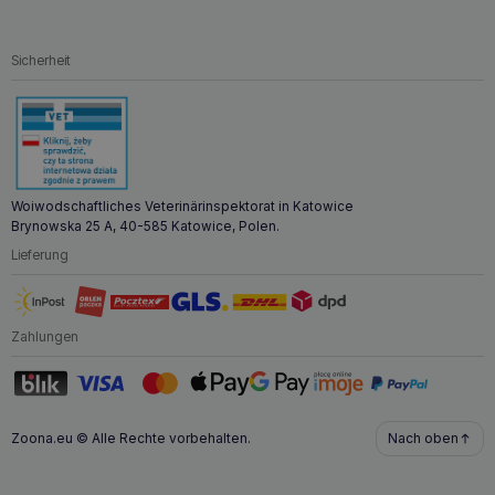
Interessante Fakten über das Produkt
Typ-II-Kollagen
, der Hauptbestandteil des
Sicherheit
Gelenkknorpels, bildet zusammen mit
Hyaluronsäure
und
Chondroitin
eine leistungsstarke Formel
zur
Unterstützung der Gelenkgesundheit
. Die Zugabe von
Neuseeländischer Miesmuschel
reichert die Formel nicht
nur mit
Omega-3-Fettsäuren
an, sondern unterstreicht
auch die Innovation des Nahrungsergänzungsmittels, das
traditionelle Inhaltsstoffe mit einem modernen Ansatz zur
Nahrungsergänzung für Tiere verbindet.
Woiwodschaftliches Veterinärinspektorat in Katowice
Brynowska 25 A, 40-585 Katowice, Polen.
Lieferung
Zahlungen
Zoona.eu © Alle Rechte vorbehalten.
Nach oben