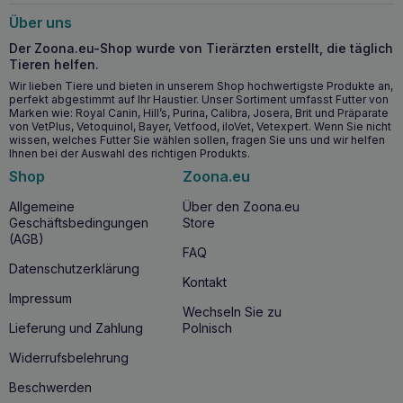
DOLFOS ArthroCollagen 90 Tabletten
Über uns
Gelenkunterstützung für Hunde
Der Zoona.eu-Shop wurde von Tierärzten erstellt, die täglich
DOLFOS ArthroCollagen wird für Hunde jeden Alters
Tieren helfen.
empfohlen, insbesondere für Hunde in der intensiven
Wir lieben Tiere und bieten in unserem Shop hochwertigste Produkte an,
Wachstumsphase, zur Unterstützung einer normalen
perfekt abgestimmt auf Ihr Haustier. Unser Sortiment umfasst Futter von
Gelenkstruktur, für Hunde mit ersten Anzeichen von
Marken wie: Royal Canin, Hill’s, Purina, Calibra, Josera, Brit und Präparate
Gelenkverschleiß oder für Hunde mit Mobilitätsproblemen
von VetPlus, Vetoquinol, Bayer, Vetfood, iloVet, Vetexpert. Wenn Sie nicht
und Gelenkfunktionsstörungen, um deren Regeneration
wissen, welches Futter Sie wählen sollen, fragen Sie uns und wir helfen
Ihnen bei der Auswahl des richtigen Produkts.
und Funktion zu unterstützen.
Shop
Zoona.eu
Warum DOLFOS ArthroCollagen 90 Tabletten
Allgemeine
Über den Zoona.eu
Gelenkunterstützung für Hunde?
Geschäftsbedingungen
Store
(AGB)
DOLFOS ArthroCollagen 90 Tabletten zur
FAQ
Unterstützung der Gelenke von Hunden
liefert wichtige
Datenschutzerklärung
Nährstoffe zur
Unterstützung der Gelenkgesundheit und
Kontakt
verbessert die Mobilität und den Komfort Ihres
Impressum
Hundes.
Die regelmäßige Einnahme des
Wechseln Sie zu
Nahrungsergänzungsmittels kann dazu beitragen, das
Lieferung und Zahlung
Polnisch
Risiko zukünftiger Gelenkprobleme zu verringern,
Widerrufsbelehrung
insbesondere bei Rassen, die für solche Erkrankungen
prädisponiert sind.
Beschwerden