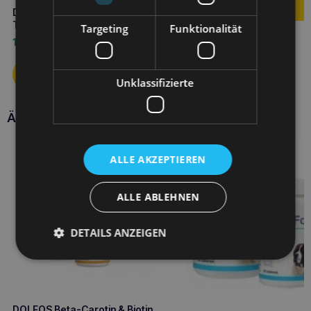
DOLFOS Dolvit Drüse 60
Tabletten für Hunde
Targeting
Funktionalität
10,90
€
Unklassifizierte
Ähnliche Produkte
ALLE AKZEPTIEREN
ALLE ABLEHNEN
DETAILS ANZEIGEN
DOLFOS Beta-Carotin & Biotin