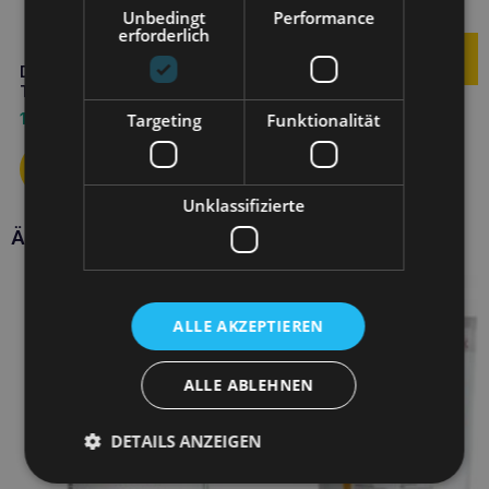
7,90
€
Unbedingt
Performance
erforderlich
DOLFOS Dolvit Drüse 60
Tabletten für Hunde
10,90
€
Targeting
Funktionalität
Unklassifizierte
Ähnliche Produkte
ALLE AKZEPTIEREN
ALLE ABLEHNEN
DETAILS ANZEIGEN