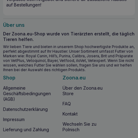
auf Bestellungen!
Wichtige gesundheitliche Vorteile
Wirksame Bekämpfung der Neigung zum Fressen von
Über uns
Kot.
Unterstützt die ordnungsgemäße Funktion des
Der Zoona.eu-Shop wurde von Tierärzten erstellt, die täglich
Verdauungssystems.
Tieren helfen.
Versorgung mit wichtigen Vitaminen, Mineralien und
Wir lieben Tiere und bieten in unserem Shop hochwertigste Produkte an,
perfekt abgestimmt auf Ihr Haustier. Unser Sortiment umfasst Futter von
Probiotika.
Marken wie: Royal Canin, Hill’s, Purina, Calibra, Josera, Brit und Präparate
Verbesserung der allgemeinen Gesundheit und des
von VetPlus, Vetoquinol, Bayer, Vetfood, iloVet, Vetexpert. Wenn Sie nicht
Wohlbefindens Ihres Hundes.
wissen, welches Futter Sie wählen sollen, fragen Sie uns und wir helfen
Ihnen bei der Auswahl des richtigen Produkts.
Shop
Zoona.eu
Wann ist es ratsam, mit der Einnahme von
DOLFOS Dolvit Cayenne Mini 60 Tabletten für
Allgemeine
Über den Zoona.eu
Hunde zu beginnen?
Geschäftsbedingungen
Store
(AGB)
Es wird empfohlen, mit der Anwendung von
DOLFOS Dolvit
FAQ
Cayenne Mini 60 Tabletten für Hunde
zu beginnen,
Datenschutzerklärung
wenn Sie bei Ihrem Hund
eine Tendenz zum Fressen von
Kontakt
Kot
feststellen. Dieses Produkt ist sicher und kann sowohl
Impressum
Wechseln Sie zu
prophylaktisch
als auch therapeutisch eingesetzt werden,
Lieferung und Zahlung
Polnisch
um das bereits bestehende
Problem der Koprophagie
zu
beseitigen
.