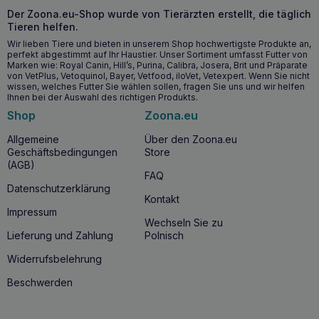
Der Zoona.eu-Shop wurde von Tierärzten erstellt, die täglich
Glucosamin unterstützt die Gesundheit der Gelenke und
Tieren helfen.
hilft, altersbedingte Beschwerden zu lindern.
Verbessert die Organfunktion mit Pflanzenextrakten und
Wir lieben Tiere und bieten in unserem Shop hochwertigste Produkte an,
perfekt abgestimmt auf Ihr Haustier. Unser Sortiment umfasst Futter von
Mineralien.
Marken wie: Royal Canin, Hill’s, Purina, Calibra, Josera, Brit und Präparate
von VetPlus, Vetoquinol, Bayer, Vetfood, iloVet, Vetexpert. Wenn Sie nicht
wissen, welches Futter Sie wählen sollen, fragen Sie uns und wir helfen
Wann ist es ratsam, mit der Einnahme von
Ihnen bei der Auswahl des richtigen Produkts.
DOLFOS GeriaDol Mini zu beginnen?
Shop
Zoona.eu
DOLFOS GeriaDol Mini
wird empfohlen:
Allgemeine
Über den Zoona.eu
Bei älteren Hunden kleiner Rassen, die Anzeichen von
Geschäftsbedingungen
Store
motorischer Verlangsamung oder Schwäche zeigen.
(AGB)
FAQ
In Situationen, in denen der Hund zusätzliche
Datenschutzerklärung
Unterstützung benötigt, um Kondition und Immunität zu
Kontakt
erhalten.
Impressum
Prophylaktisch für ältere Hunde, um eine
Wechseln Sie zu
Verschlechterung ihrer Gesundheit zu verhindern.
Lieferung und Zahlung
Polnisch
Widerrufsbelehrung
Warum sollten Sie DOLFOS GeriaDol Mini
kaufen?
Beschwerden
DOLFOS GeriaDol Mini
ist ideal für Besitzer von kleinen
Hunden, die ihr Tier
während der Alterungsphase