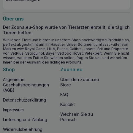
Unterstützt wirksam Hunde in der Rekonvaleszenz und
Hunde mit Ernährungsdefiziten.
Über uns
Wann sollten Sie mit der Anwendung von
Der Zoona.eu-Shop wurde von Tierärzten erstellt, die täglich
DOLFOS Hemodol Mini beginnen?
Tieren helfen.
Die Anwendung von
DOLFOS Hemodol Mini
wird bei den
Wir lieben Tiere und bieten in unserem Shop hochwertigste Produkte an,
ersten Anzeichen von
Blutarmut
oder auf der Grundlage
perfekt abgestimmt auf Ihr Haustier. Unser Sortiment umfasst Futter von
einer tierärztlichen Diagnose empfohlen, die einen
Mangel
Marken wie: Royal Canin, Hill’s, Purina, Calibra, Josera, Brit und Präparate
von VetPlus, Vetoquinol, Bayer, Vetfood, iloVet, Vetexpert. Wenn Sie nicht
an
Eisen
oder anderen für die Gesundheit des Blutes
wissen, welches Futter Sie wählen sollen, fragen Sie uns und wir helfen
wichtigen Bestandteilen feststellt. Es ist besonders wichtig
Ihnen bei der Auswahl des richtigen Produkts.
für Hunde mit sichtbaren Anzeichen von Müdigkeit, blassen
Shop
Zoona.eu
Schleimhäuten oder verminderter Aktivität.
Allgemeine
Über den Zoona.eu
Warum sollten Sie DOLFOS Hemodol Mini
Geschäftsbedingungen
Store
kaufen?
(AGB)
FAQ
Die Investition in
DOLFOS Hemodol Mini
ist ein Schritt zur
Datenschutzerklärung
Kontakt
Sicherung der Gesundheit und Vitalität Ihres Hundes. Mit
Impressum
seiner reichhaltigen Formel unterstützt dieses Produkt die
Wechseln Sie zu
richtige Blutproduktion und eine bessere Gesundheit, was
Lieferung und Zahlung
Polnisch
für Hunde, die unter verschiedenen Mangelerscheinungen
leiden, von unschätzbarem Wert ist.
Widerrufsbelehrung