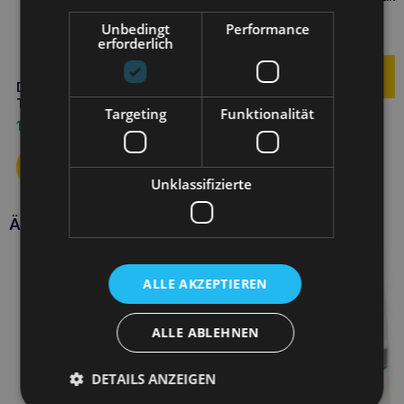
Tabletten
Unbedingt
Performance
7,90
€
erforderlich
DOLFOS Dolvit Drüse 60
Tabletten für Hunde
Targeting
Funktionalität
10,90
€
Unklassifizierte
Ähnliche Produkte
ALLE AKZEPTIEREN
ALLE ABLEHNEN
DETAILS ANZEIGEN