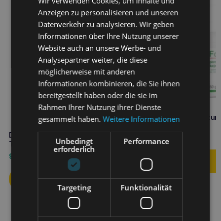
Wir verwenden Cookies, um Inhalte und
Anzeigen zu personalisieren und unseren
Datenverkehr zu analysieren. Wir geben
Informationen über Ihre Nutzung unserer
Website auch an unsere Werbe- und
Analysepartner weiter, die diese
möglicherweise mit anderen
Informationen kombinieren, die Sie ihnen
bereitgestellt haben oder die sie im
Rahmen Ihrer Nutzung ihrer Dienste
DOLFOS ChitoFos 150g zur
gesammelt haben.
Weitere Informationen
Unterstützung der
Nierenfunktion
DOLFOS Dolvit HMB 90
8,90
€
Unbedingt
Performance
Tabletten Fitness Muskeln
erforderlich
9,90
€
Targeting
Funktionalität