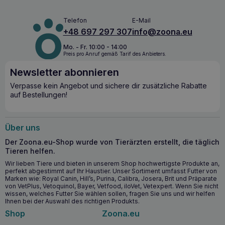
Beta-1,3/1,6-Glucan erhöht die Makrophagenaktivität und
Telefon
E-Mail
stärkt so die Abwehrmechanismen des Körpers.
+48 697 297 307
info@zoona.eu
Hilft bei der Stärkung der Immunität in Stresssituationen,
während der Fortpflanzung und der Rekonvaleszenz.
Mo. - Fr. 10:00 - 14:00
Preis pro Anruf gemäß Tarif des Anbieters.
Unterstützt die Entwicklung der natürlichen Immunität bei
jungen Katzen.
Newsletter abonnieren
Hilft, fremde Zellen wie Keime und Krankheitserreger
abzuwehren.
Verpasse kein Angebot und sichere dir zusätzliche Rabatte
auf Bestellungen!
Ab wann sollten Sie DOLFOS Immunodol Cat
Mini verwenden?
Über uns
DOLFOS Immunodol Cat Mini
wird für Katzen mit
Der Zoona.eu-Shop wurde von Tierärzten erstellt, die täglich
geschwächter Immunität, während der Rekonvaleszenz, bei
Tieren helfen.
Stress oder während der Fortpflanzungszeit empfohlen. Es
kann auch bei jungen Katzen eingesetzt werden, um ihre
Wir lieben Tiere und bieten in unserem Shop hochwertigste Produkte an,
perfekt abgestimmt auf Ihr Haustier. Unser Sortiment umfasst Futter von
natürlichen Abwehrmechanismen zu stärken und den
Marken wie: Royal Canin, Hill’s, Purina, Calibra, Josera, Brit und Präparate
Körper auf den Umgang mit Krankheitserregern
von VetPlus, Vetoquinol, Bayer, Vetfood, iloVet, Vetexpert. Wenn Sie nicht
vorzubereiten.
wissen, welches Futter Sie wählen sollen, fragen Sie uns und wir helfen
Ihnen bei der Auswahl des richtigen Produkts.
Warum sollten Sie DOLFOS Immunodol Cat Mini
Shop
Zoona.eu
kaufen?