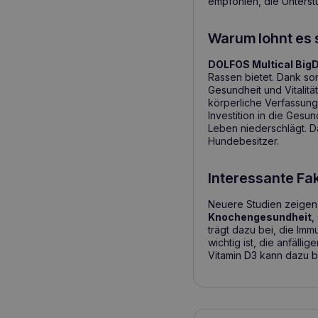
empfohlen, die Unterst
Warum lohnt es 
DOLFOS Multical Big
Rassen bietet. Dank sor
Gesundheit und Vitalit
körperliche Verfassung,
Investition in die Gesu
Leben niederschlägt. D
Hundebesitzer.
Interessante Fa
Neuere Studien zeigen
Knochengesundheit
,
trägt dazu bei, die Im
wichtig ist, die anfäll
Vitamin D3 kann dazu b