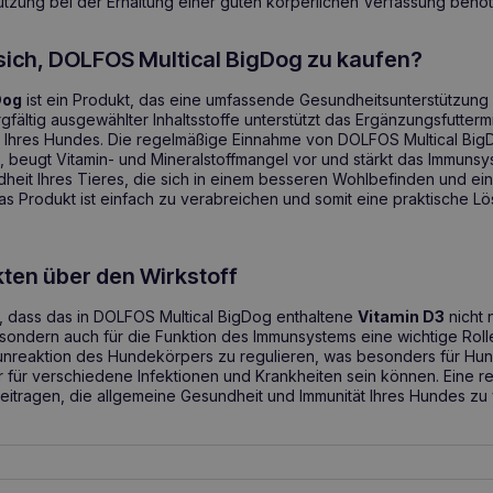
ützung bei der Erhaltung einer guten körperlichen Verfassung benöt
sich, DOLFOS Multical BigDog zu kaufen?
Dog
ist ein Produkt, das eine umfassende Gesundheitsunterstützung
gfältig ausgewählter Inhaltsstoffe unterstützt das Ergänzungsfuttermi
ät Ihres Hundes. Die regelmäßige Einnahme von DOLFOS Multical Big
 beugt Vitamin- und Mineralstoffmangel vor und stärkt das Immunsys
ndheit Ihres Tieres, die sich in einem besseren Wohlbefinden und ei
as Produkt ist einfach zu verabreichen und somit eine praktische Lö
kten über den Wirkstoff
, dass das in DOLFOS Multical BigDog enthaltene
Vitamin D3
nicht 
 sondern auch für die Funktion des Immunsystems eine wichtige Rolle
munreaktion des Hundekörpers zu regulieren, was besonders für Hu
iger für verschiedene Infektionen und Krankheiten sein können. Eine
eitragen, die allgemeine Gesundheit und Immunität Ihres Hundes zu