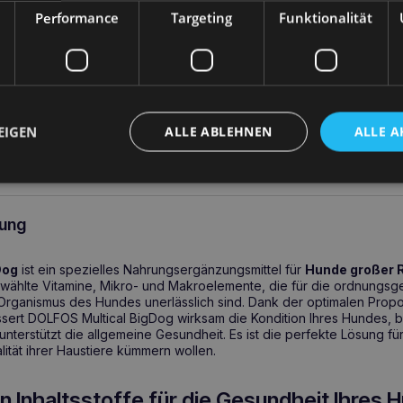
arenkorb
Performance
Targeting
Funktionalität
EIGEN
ALLE ABLEHNEN
ALLE A
ung
Dog
ist ein spezielles Nahrungsergänzungsmittel für
Hunde großer 
gewählte Vitamine, Mikro- und Makroelemente, die für die ordnungs
Organismus des Hundes unerlässlich sind. Dank der optimalen Pro
essert DOLFOS Multical BigDog wirksam die Kondition Ihres Hundes, 
nterstützt die allgemeine Gesundheit. Es ist die perfekte Lösung für
lität ihrer Haustiere kümmern wollen.
n Inhaltsstoffe für die Gesundheit Ihres 