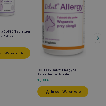
aDol 90 Tabletten
und Hunde
den Warenkorb
DOLFO
DOLFOS Dolvit Allergy 90
Tablet
Tabletten für Hunde
8,90
11,90
€
In den Warenkorb