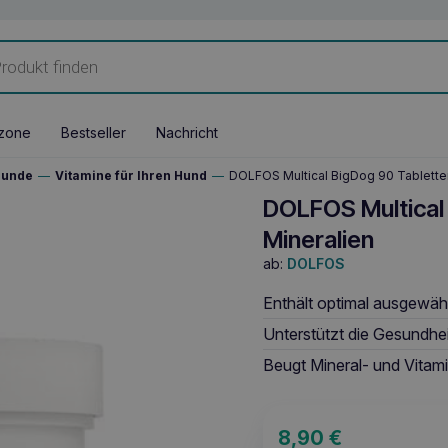
zone
Bestseller
Nachricht
Hunde
—
Vitamine für Ihren Hund
—
DOLFOS Multical BigDog 90 Tabletten
DOLFOS Multical
Mineralien
ab:
DOLFOS
Enthält optimal ausgewähl
Unterstützt die Gesundhe
Beugt Mineral- und Vitam
8,90
€