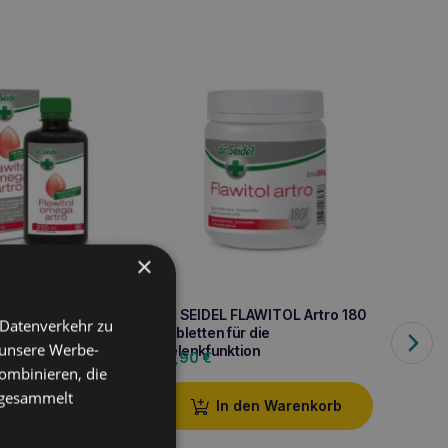
×
FLAWITOL Omega
DR SEIDEL FLAWITOL Artro 180
DOLFOS
 Datenverkehr zu
Tabletten für die
Gesund
 unsere Werbe-
Gelenkfunktion
37,90
€
15,90
ombinieren, die
e gesammelt
iterlesen
In den Warenkorb