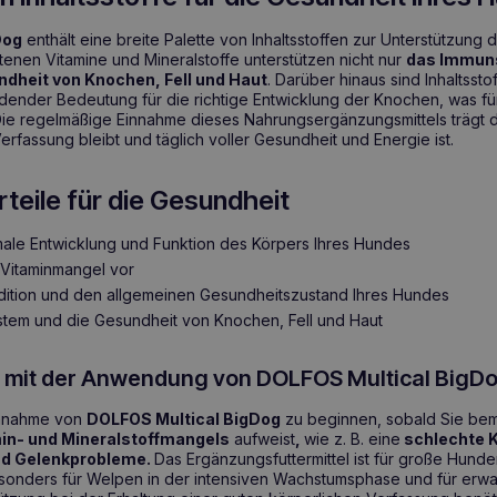
Dog
enthält eine breite Palette von Inhaltsstoffen zur Unterstützung
tenen Vitamine und Mineralstoffe unterstützen nicht nur
das Immun
dheit von Knochen, Fell und Haut
. Darüber hinaus sind Inhaltsst
dender Bedeutung für die richtige Entwicklung der Knochen, was f
 Die regelmäßige Einnahme dieses Nahrungsergänzungsmittels trägt d
Verfassung bleibt und täglich voller Gesundheit und Energie ist.
teile für die Gesundheit
rmale Entwicklung und Funktion des Körpers Ihres Hundes
 Vitaminmangel vor
dition und den allgemeinen Gesundheitszustand Ihres Hundes
stem und die Gesundheit von Knochen, Fell und Haut
e mit der Anwendung von DOLFOS Multical BigD
Einnahme von
DOLFOS Multical BigDog
zu beginnen, sobald Sie bem
in- und Mineralstoffmangels
aufweist
,
wie z. B. eine
schlechte K
nd Gelenkprobleme.
Das Ergänzungsfuttermittel ist für große Hunde
esonders für Welpen in der intensiven Wachstumsphase und für er