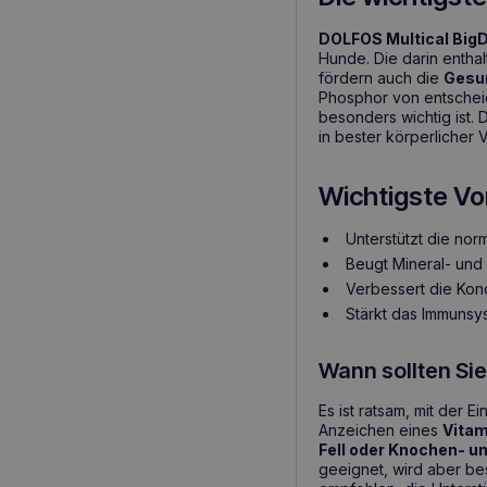
DOLFOS Multical Big
Hunde. Die darin enthal
fördern auch die
Gesun
Phosphor von entschei
besonders wichtig ist.
in bester körperlicher 
Wichtigste Vor
Unterstützt die no
Beugt Mineral- und
Verbessert die Kon
Stärkt das Immunsy
Wann sollten Si
Es ist ratsam, mit der 
Anzeichen eines
Vitam
Fell oder Knochen- u
geeignet, wird aber b