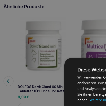
Ähnliche Produkte
Diese Webse
Wir verwenden Co
analysieren. Wir
DOLFOS Dolvit Gland 60 Mini-
DOLFOS Multical Pl
und Analysepartn
Tabletten für Hunde und Katzen
Tabletten Vitamine
Sie ihnen bereitg
Mineralien
8,90
€
5,90
€
haben.
Weitere I