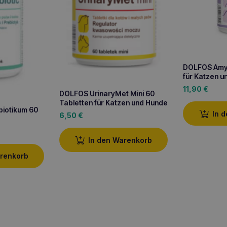
DOLFOS Amyl
für Katzen 
11,90
€
DOLFOS UrinaryMet Mini 60
Tabletten für Katzen und Hunde
biotikum 60
In 
6,50
€
In den Warenkorb
arenkorb