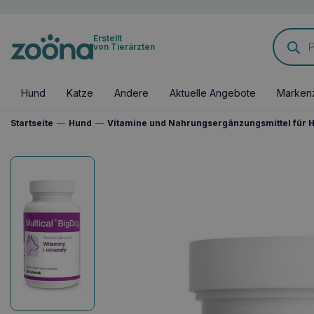
Products
Erstellt
search
von Tierärzten
Hund
Katze
Andere
Aktuelle Angebote
Marken
Startseite
—
Hund
—
Vitamine und Nahrungsergänzungsmittel für 