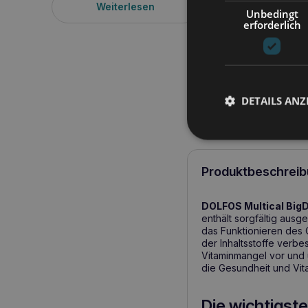
Weiterlesen
In den W
Unbedingt
erforderlich
DETAILS ANZ
Produktbeschreib
DOLFOS Multical Big
enthält sorgfältig aus
das Funktionieren des 
der Inhaltsstoffe verb
Vitaminmangel vor und u
die Gesundheit und Vita
Die wichtigste