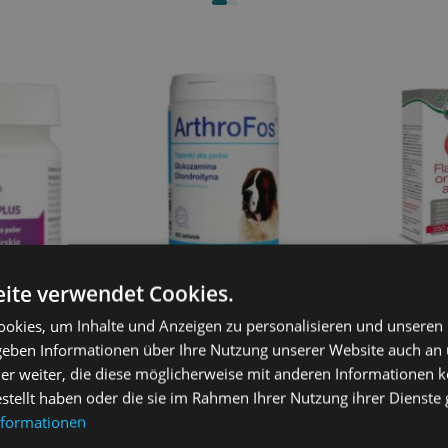
ite verwendet Cookies.
DOLFOS ArthroFos 800g
DR SEIDEL 
okies, um Inhalte und Anzeigen zu personalisieren und unseren
Gelenkunterstützung für Hunde
Artro 250ml
 geben Informationen über Ihre Nutzung unserer Website auch an
75,90
€
12,80
€
us Mini 90
er weiter, die diese möglicherweise mit anderen Informationen k
 und
estellt haben oder die sie im Rahmen Ihrer Nutzung ihrer Dienst
Weiterlesen
We
nformationen