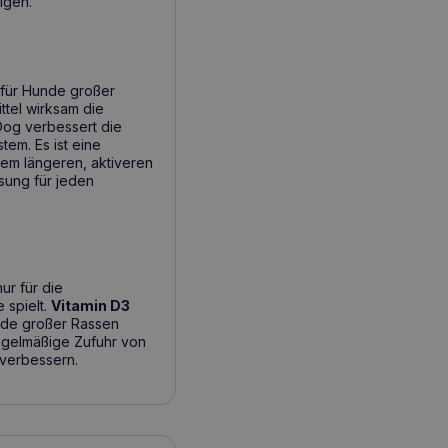
igen.
 für Hunde großer
ttel wirksam die
Dog verbessert die
tem. Es ist eine
nem längeren, aktiveren
sung für jeden
nur für die
 spielt.
Vitamin D3
nde großer Rassen
 regelmäßige Zufuhr von
 verbessern.