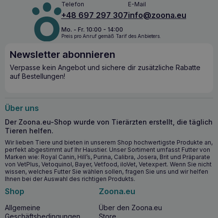
Immunsystem und tragen zur Erhaltung von Gesundheit und
Telefon
E-Mail
Vitalität bei. Die hohe Bioverfügbarkeit der Mikronährstoffe
+48 697 297 307
info@zoona.eu
stellt sicher, dass sie effizient aufgenommen werden, was
zu einem besseren Wohlbefinden und einer besseren
Mo. - Fr. 10:00 - 14:00
Preis pro Anruf gemäß Tarif des Anbieters.
Funktion Ihres Tieres führt.
Newsletter abonnieren
Wichtigste Vorteile für die Gesundheit
Verpasse kein Angebot und sichere dir zusätzliche Rabatte
auf Bestellungen!
Verbessert die allgemeine Kondition Ihres Hundes durch
eine reichhaltige Zusammensetzung von Vitaminen,
Mineralien und Aminosäuren.
Stärkt das Immunsystem durch Präbiotika und Beta-
Über uns
Glucane.
Der Zoona.eu-Shop wurde von Tierärzten erstellt, die täglich
Unterstützt die Gesundheit von Haut und Fell dank
Tieren helfen.
Meeresalgen und Tocopherolen.
Wir lieben Tiere und bieten in unserem Shop hochwertigste Produkte an,
Sorgt für eine hohe Bioverfügbarkeit der
perfekt abgestimmt auf Ihr Haustier. Unser Sortiment umfasst Futter von
Spurenelemente, wodurch deren Aufnahme durch den
Marken wie: Royal Canin, Hill’s, Purina, Calibra, Josera, Brit und Präparate
Körper verbessert wird.
von VetPlus, Vetoquinol, Bayer, Vetfood, iloVet, Vetexpert. Wenn Sie nicht
wissen, welches Futter Sie wählen sollen, fragen Sie uns und wir helfen
Ihnen bei der Auswahl des richtigen Produkts.
Wann sollten Sie mit der Einnahme von
Shop
Zoona.eu
DOLFOS Multical Plus Mini beginnen?
Allgemeine
Über den Zoona.eu
Sie sollten mit der Einnahme von
DOLFOS Multical Plus
Geschäftsbedingungen
Store