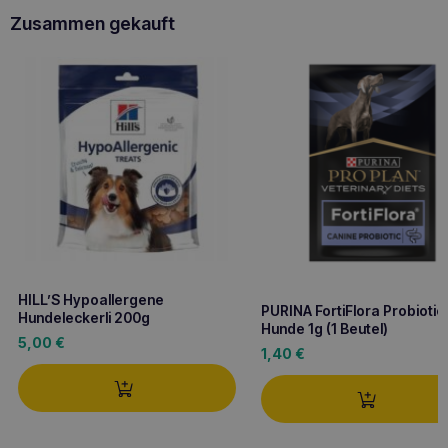
Zusammen gekauft
HILL’S Hypoallergene
PURINA FortiFlora Probiotic 
Hundeleckerli 200g
Hunde 1g (1 Beutel)
5,00
€
1,40
€