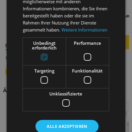
möglicherweise mit anderen
Informationen kombinieren, die Sie ihnen
bereitgestellt haben oder die sie im
DOLFOS Dolvit Probiotikum
Tabletten
Rahmen Ihrer Nutzung ihrer Dienste
7,90
€
gesammelt haben.
Weitere Informationen
Unbedingt
Performance
DOLFOS Dolvit Drüse 60
erforderlich
Tabletten für Hunde
10,90
€
Targeting
Funktionalität
Ähnliche Produkte
Unklassifizierte
ALLE AKZEPTIEREN